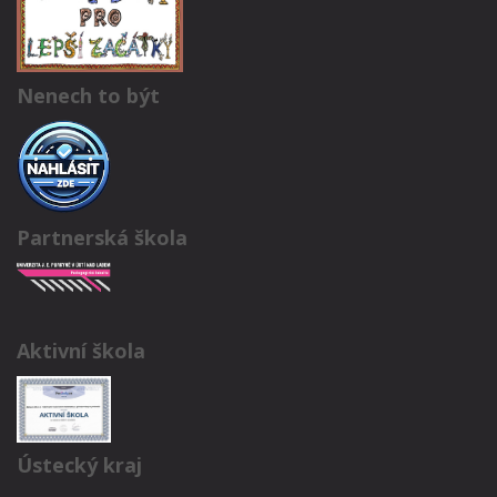
Nenech to být
Partnerská škola
Aktivní škola
Ústecký kraj