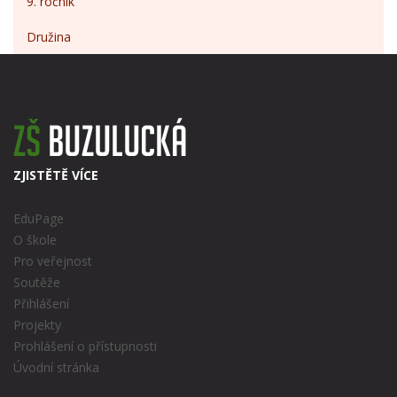
9. ročník
Družina
ZJISTĚTĚ VÍCE
EduPage
O škole
Pro veřejnost
Soutěže
Přihlášení
Projekty
Prohlášení o přístupnosti
Úvodní stránka