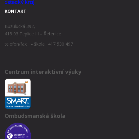
KONTAKT
Buzulucká 392,
415 03 Teplice III – Řetenice
telefon/fax – škola: 417 530 497
Centrum interaktivní výuky
Ombudsmanská škola