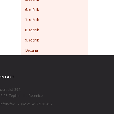
6. ročník
7. ročník
8. ročník
9. ročník
Družina
ONTAKT
zulucká 392,
5 03 Teplice III – Řetenice
lefon/fax – škola: 417 530 497