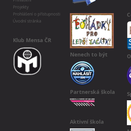
Projekty
C
Prohlášení o přístupnosti
Úvodní stránka
Klub Mensa ČR
Nenech to být
O
Partnerská škola
S
Aktivní škola