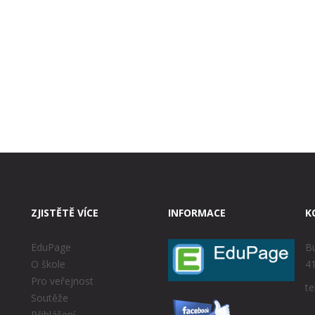
ZJISTĚTĚ VÍCE
INFORMACE
K
EduPage
Bu
O škole
41
Pro veřejnost
te
Soutěže
Přihlášení