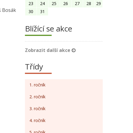
23
24
25
26
27
28
29
ák
30
31
Blížící se akce
Zobrazit další akce
Třídy
1. ročník
2. ročník
3. ročník
4. ročník
5. ročník