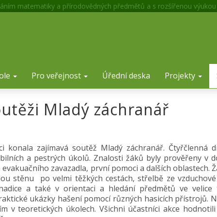
áním matematiky a přírodovědných předmětů a s rozšířenou výukou
ole
Pro veřejnost
Úřední deska
Projekty
outěži Mladý záchranář
ici konala zajímavá soutěž Mladý záchranář. Čtyřčlenná d
iabilních a pestrých úkolů. Znalosti žáků byly prověřeny v 
 evakuačního zavazadla, první pomoci a dalších oblastech. Ž
mělou stěnu po velmi těžkých cestách, střelbě ze vzduchové
hadice a také v orientaci a hledání předmětů ve velice
ktické ukázky hašení pomocí různých hasicích přístrojů. Na
ím v teoretických úkolech. Všichni účastníci akce hodnotil