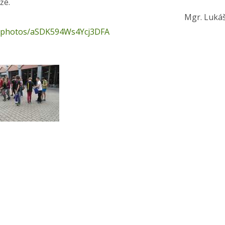
že.
r. Lukáš Bos
gl/photos/aSDK594Ws4Ycj3DFA