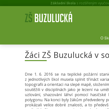
Základní škola
s rozšířeným vyučov
O šk
Žáci ZŠ Buzulucká v s
Dne 1. 6. 2016 se na teplické požární stan
z jednotlivých škol musela splnit třináct var
topografii a orientaci na slepé mapě, složením
soutěžili v disciplínách jako je lezení na u
uzlování, shazování láhví pomocí hasičské 
polygonu. Na konci byly žákům předvedeny pra
prokázali velice dobré znalosti, a to předevš