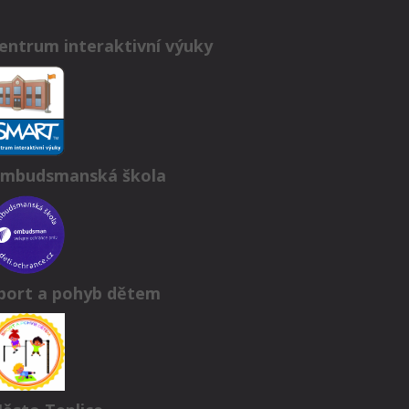
entrum interaktivní výuky
mbudsmanská škola
port a pohyb dětem