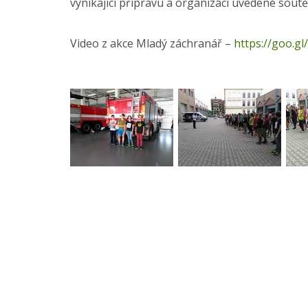
vynikající přípravu a organizaci uvedené soutě
Mg
Video z akce Mladý záchranář –
https://goo.