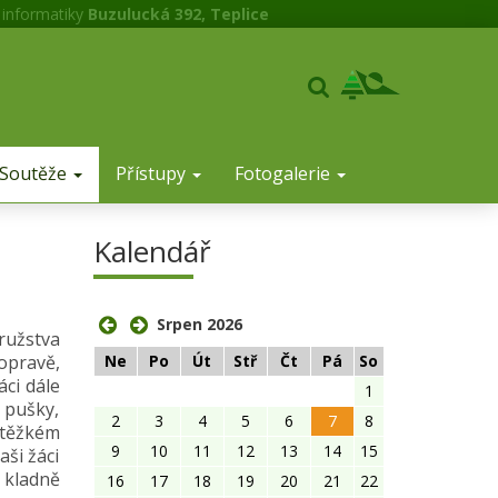
 informatiky
Buzulucká 392, Teplice
Soutěže
Přístupy
Fotogalerie
Kalendář
Srpen 2026
ružstva
Ne
Po
Út
Stř
Čt
Pá
So
dopravě,
áci dále
1
 pušky,
2
3
4
5
6
7
8
 těžkém
9
10
11
12
13
14
15
ši žáci
i kladně
16
17
18
19
20
21
22