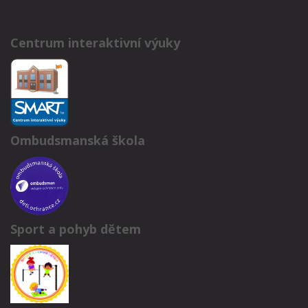
Centrum interaktivní výuky
Ombudsmanská škola
Sport a pohyb dětem