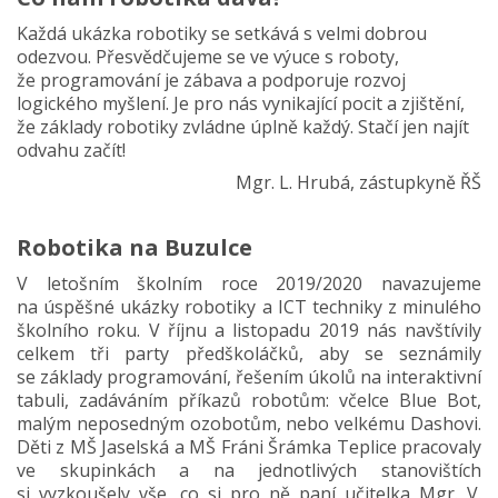
Každá ukázka robotiky se setkává s velmi dobrou
odezvou. Přesvědčujeme se ve výuce s roboty,
že programování je zábava a podporuje rozvoj
logického myšlení. Je pro nás vynikající pocit a zjištění,
že základy robotiky zvládne úplně každý. Stačí jen najít
odvahu začít!
Mgr. L. Hrubá, zástupkyně ŘŠ
Robotika na Buzulce
V letošním školním roce 2019/2020 navazujeme
na úspěšné ukázky robotiky a ICT techniky z minulého
školního roku. V říjnu a listopadu 2019 nás navštívily
celkem tři party předškoláčků, aby se seznámily
se základy programování, řešením úkolů na interaktivní
tabuli, zadáváním příkazů robotům: včelce Blue Bot,
malým neposedným ozobotům, nebo velkému Dashovi.
Děti z MŠ Jaselská a MŠ Fráni Šrámka Teplice pracovaly
ve skupinkách a na jednotlivých stanovištích
si vyzkoušely vše, co si pro ně paní učitelka Mgr. V.