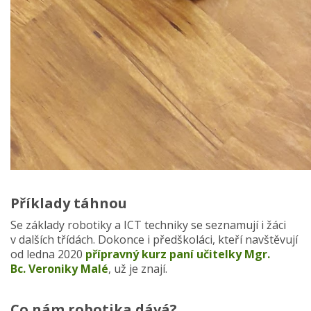
Příklady táhnou
Se základy robotiky a ICT techniky se seznamují i žáci
v dalších třídách. Dokonce i předškoláci, kteří navštěvují
od ledna 2020
přípravný kurz paní učitelky Mgr.
Bc. Veroniky Malé
, už je znají.
Co nám robotika dává?