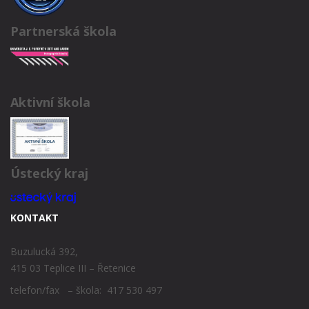
Partnerská škola
Aktivní škola
Ústecký kraj
KONTAKT
Buzulucká 392,
415 03 Teplice III – Řetenice
telefon/fax – škola: 417 530 497