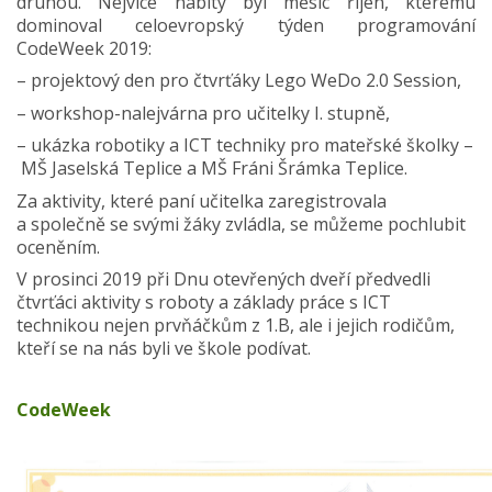
druhou. Nejvíce nabitý byl měsíc říjen, kterému
dominoval celoevropský týden programování
CodeWeek 2019:
– projektový den pro čtvrťáky Lego WeDo 2.0 Session,
– workshop-nalejvárna pro učitelky I. stupně,
– ukázka robotiky a ICT techniky pro mateřské školky –
MŠ Jaselská Teplice a MŠ Fráni Šrámka Teplice.
Za aktivity, které paní učitelka zaregistrovala
a společně se svými žáky zvládla, se můžeme pochlubit
oceněním.
V prosinci 2019 při Dnu otevřených dveří předvedli
čtvrťáci aktivity s roboty a základy práce s ICT
technikou nejen prvňáčkům z 1.B, ale i jejich rodičům,
kteří se na nás byli ve škole podívat.
CodeWeek