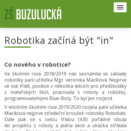
Toggl
navig
Robotika začíná být "in"
Co nového v robotice?
Ve školním roce 2018/2019 nás seznámila se základy
robotiky paní učitelka Mgr. veronika Macíková. Nejprve
ve své třídě, posléze v několika lekcích pro předškoláky
z mateřských škol, pracovala s roboty a robůtky,
programovatelnými Blue-Boty. To byl jen rozjezd.
V letošním školním roce 2019/2020 rozjela paní učitelka
Macíková nejprve středeční kroužek robotiky Robokids.
Dále pak se s celou třídou (4.B) pořádně obula
do projektu s roboty a jedna akce a ukázka střídala