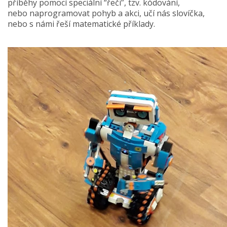
příběhy pomocí speciální “řeči”, tzv. kódování,
nebo naprogramovat pohyb a akci, učí nás slovíčka,
nebo s námi řeší matematické příklady.