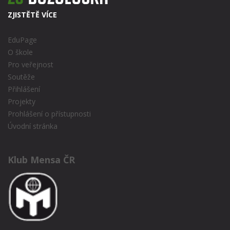
ZJISTĚTĚ VÍCE
EduPage
O škole
Pro veřejnost
Soutěže
Přihlášení
Projekty
Prohlášení o přístupnosti
Úvodní stránka
Klub Mensa ČR