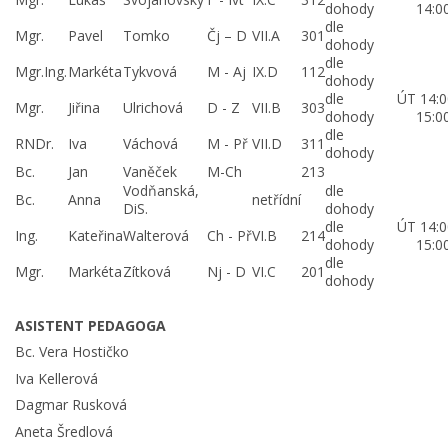
dohody
14:0
dle
Mgr.
Pavel
Tomko
Čj – D
VII.A
301
dohody
dle
Mgr.Ing.
Markéta
Tykvová
M - Aj
IX.D
112
dohody
dle
ÚT 14:0
Mgr.
Jiřina
Ulrichová
D - Z
VII.B
303
dohody
15:0
dle
RNDr.
Iva
Váchová
M - Př
VII.D
311
dohody
Bc.
Jan
Vaněček
M-Ch
213
Vodňanská,
dle
Bc.
Anna
netřídní
DiS.
dohody
dle
ÚT 14:0
Ing.
Kateřina
Walterová
Ch - Př
VI.B
214
dohody
15:0
dle
Mgr.
Markéta
Zítková
Nj - D
VI.C
201
dohody
ASISTENT PEDAGOGA
Bc. Vera Hostičko
Iva Kellerová
Dagmar Rusková
Aneta Šredlová