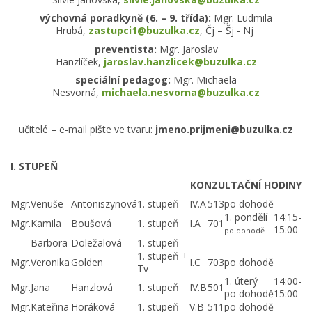
výchovná poradkyně (6. – 9. třída):
Mgr. Ludmila
Hrubá,
zastupci1@buzulka.cz
, Čj – Šj - Nj
preventista:
Mgr. Jaroslav
Hanzlíček,
jaroslav.hanzlicek@buzulka.cz
speciální pedagog:
Mgr. Michaela
Nesvorná,
michaela.nesvorna@buzulka.cz
učitelé – e-mail pište ve tvaru:
jmeno.prijmeni@buzulka.cz
I. STUPEŇ
KONZULTAČNÍ HODINY
Mgr.
Venuše
Antoniszynová
1. stupeň
IV.A
513
po dohodě
1. pondělí
14:15-
Mgr.
Kamila
Boušová
1. stupeň
I.A
701
15:00
po dohodě
Barbora
Doležalová
1. stupeň
1. stupeň +
Mgr.
Veronika
Golden
I.C
703
po dohodě
Tv
1. úterý
14:00-
Mgr.
Jana
Hanzlová
1. stupeň
IV.B
501
po dohodě
15:00
Mgr.
Kateřina
Horáková
1. stupeň
V.B
511
po dohodě