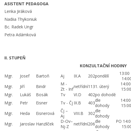
ASISTENT PEDAGOGA
Lenka Jiráková
Nadiia Thykoniuk
Bc. Radek Ungr
Petra Adámková
II. STUPEŇ
KONZULTAČNÍ HODINY
13:00
Mgr.
Josef
Bartoň
Aj
IX.A
202
pondělí
14:0
M -
14:00
Mgr.
Jiří
Bindr
netřídní
113
1. úterý
Zt - Inf
15:0
Mgr.
Lukáš
Bosák
Tv
VI.D
402
po dohodě
dle
14:00
Mgr.
Petr
Eisner
Tv - Čj
IX.B
403
dohody
15:0
Čj –
dle
Mgr.
Heda
Eisnerová
VIII.B
302
Aj
dohody
D-Ov–
dle
PO 14:0
Mgr.
Jaroslav
Hanzlíček
netřídní
206
Nj-Z
dohody
15:0