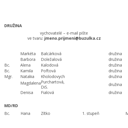
DRUŽINA
vychovatelé – e-mail pište
ve tvaru:
jmeno.prijmeni@buzulka.cz
Markéta
Balcárková
družina
Barbora
Doležalová
družina
Bc.
Alena
Kalodová
družina
Bc.
Kamila
Poftová
družina
Mgr.
Nataliia
Kholodovych
družina
Purchartová,
Magdalena
družina
DiS.
Denisa
Fialová
družina
MD/RD
Bc.
Hana
Zítko
1. stupeň
M