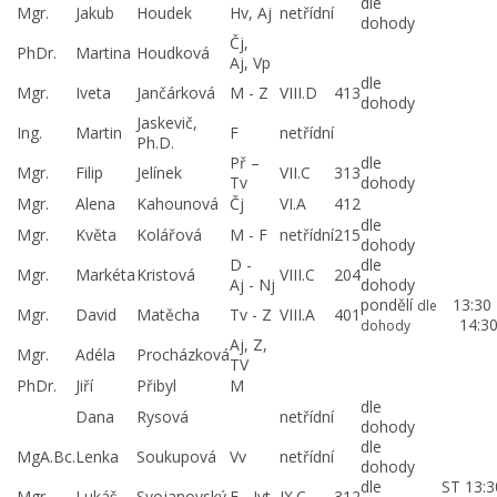
dle
Mgr.
Jakub
Houdek
Hv, Aj
netřídní
dohody
Čj,
PhDr.
Martina
Houdková
Aj, Vp
dle
Mgr.
Iveta
Jančárková
M - Z
VIII.D
413
dohody
Jaskevič,
Ing.
Martin
F
netřídní
Ph.D.
Př –
dle
Mgr.
Filip
Jelínek
VII.C
313
Tv
dohody
Mgr.
Alena
Kahounová
Čj
VI.A
412
dle
Mgr.
Květa
Kolářová
M - F
netřídní
215
dohody
D -
dle
Mgr.
Markéta
Kristová
VIII.C
204
Aj - Nj
dohody
pondělí
13:30
dle
Mgr.
David
Matěcha
Tv - Z
VIII.A
401
14:3
dohody
Aj, Z,
Mgr.
Adéla
Procházková
TV
PhDr.
Jiří
Přibyl
M
dle
Dana
Rysová
netřídní
dohody
dle
MgA.Bc.
Lenka
Soukupová
Vv
netřídní
dohody
dle
ST 13:3
Mgr.
Lukáš
Svojanovský
F - Ivt
IX.C
312