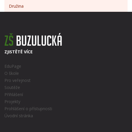
Družina
ZJISTĚTĚ VÍCE
EduPage
O škole
Pro veřejnost
Soutěže
Přihlášení
Projekty
Prohlášení o přístupnosti
Úvodní stránka