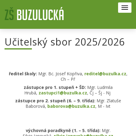
Toggl
navig
Učitelský sbor 2025/2026
ředitel školy:
Mgr. Bc. Josef Kopřiva,
reditel@buzulka.cz
,
Ch – Př
zástupce pro 1. stupeň + ŠD:
Mgr. Ludmila
Hrubá,
zastupci1@buzulka.cz
, Čj – Šj - Nj
zástupce pro 2. stupeň (6. – 9. třída):
Mgr. Zlatuše
Baborová,
baborova@buzulka.cz
, M - Ivt
výchovná poradkyně (1. – 5. třída):
Mgr.
Silvie Janovská,
silvie.janovska@buzulka.cz