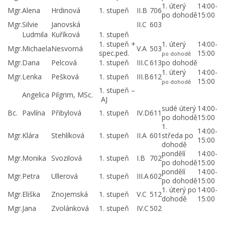
1. úterý
14:00-
Mgr.
Alena
Hrdinová
1. stupeň
II.B
706
po dohodě
15:00
Mgr.
Silvie
Janovská
II.C
603
Ludmila
Kuříková
1. stupeň
1. stupeň +
1. úterý
14:00-
Mgr.
Michaela
Nesvorná
V.A
503
spec.ped.
15:00
po dohodě
Mgr.
Dana
Pelcová
1. stupeň
III.C
613
po dohodě
1. úterý
14:00-
Mgr.
Lenka
Pešková
1. stupeň
III.B
612
15:00
po dohodě
1. stupeň –
Angelica
Pilgrim, MSc.
AJ
sudé úterý
14:00-
Bc.
Pavlína
Přibylová
1. stupeň
IV.D
611
po dohodě
15:00
1.
14:00-
Mgr.
Klára
Stehlíková
1. stupeň
II.A
601
středa po
15:00
dohodě
pondělí
14:00-
Mgr.
Monika
Svozilová
1. stupeň
I.B
702
po dohodě
15:00
pondělí
14:00-
Mgr.
Petra
Ullerová
1. stupeň
III.A
602
po dohodě
15:00
1. úterý po
14:00-
Mgr.
Eliška
Znojemská
1. stupeň
V.C
512
dohodě
15:00
Mgr.
Jana
Zvolánková
1. stupeň
IV.C
502