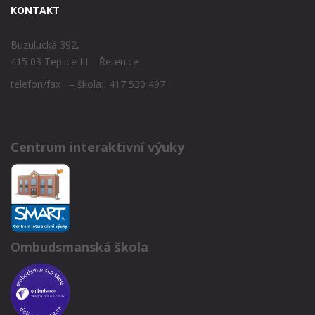
KONTAKT
Buzulucká 392,
415 03 Teplice III – Řetenice
telefon/fax – škola: 417 530 497
Centrum interaktivní výuky
Ombudsmanská škola