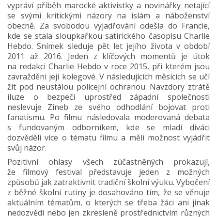
vypráví příběh marocké aktivistky a novinářky netající
se svými kritickými názory na islám a náboženství
obecně. Za svobodou vyjadřování odešla do Francie,
kde se stala sloupkařkou satirického časopisu Charlie
Hebdo. Snímek sleduje pět let jejího života v období
2011 až 2016. Jeden z klíčových momentů je útok
na redakci Charlie Hebdo v roce 2015, při kterém jsou
zavražděni její kolegové. V následujících měsících se učí
žít pod neustálou policejní ochranou. Navzdory ztrátě
iluze o bezpečí uprostřed západní společnosti
neslevuje Zineb ze svého odhodlání bojovat proti
fanatismu. Po filmu následovala moderovaná debata
s fundovaným odborníkem, kde se mladí diváci
dozvěděli více o tématu filmu a měli možnost vyjádřit
svůj názor.
Pozitivní ohlasy všech zúčastněných prokazují,
že filmový festival představuje jeden z možných
způsobů jak zatraktivnit tradiční školní výuku. Vybočení
z běžné školní rutiny je dosahováno tím, že se věnuje
aktuálním tématům, o kterých se třeba žáci ani jinak
nedozvědí nebo jen zkresleně prostřednictvím různých