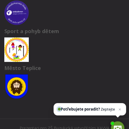
Sport a pohyb dětem
Město Teplice
Potřebujete poradit?
Zeptejte se našeho
Prezentaci pro ZŠ Buzulucká vytvořil tým
KAVVA