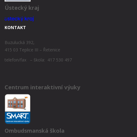
Ústecký kraj
KONTAKT
Buzulucká 392,
415 03 Teplice III – Řetenice
telefon/fax – škola: 417 530 497
Centrum interaktivní výuky
Ombudsmanská škola