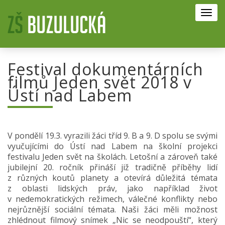
Toggl
navig
Festival dokumentárních
filmů Jeden svět 2018 v
Ústí nad Labem
V pondělí 19.3. vyrazili žáci tříd 9. B a 9. D spolu se svými
vyučujícími do Ústí nad Labem na školní projekci
festivalu Jeden svět na školách. Letošní a zároveň také
jubilejní 20. ročník přináší již tradičně příběhy lidí
z různých koutů planety a otevírá důležitá témata
z oblasti lidských práv, jako například život
v nedemokratických režimech, válečné konflikty nebo
nejrůznější sociální témata. Naši žáci měli možnost
zhlédnout filmový snímek „Nic se neodpouští“, který