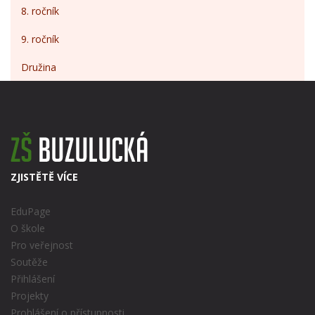
8. ročník
9. ročník
Družina
ZJISTĚTĚ VÍCE
EduPage
O škole
Pro veřejnost
Soutěže
Přihlášení
Projekty
Prohlášení o přístupnosti