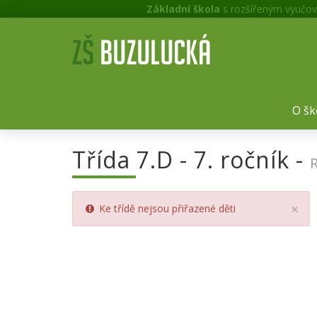
Základní škola
s rozšířeným vyučov
O šk
Třída 7.D - 7. ročník -
Cl
×
Ke třídě nejsou přiřazené děti