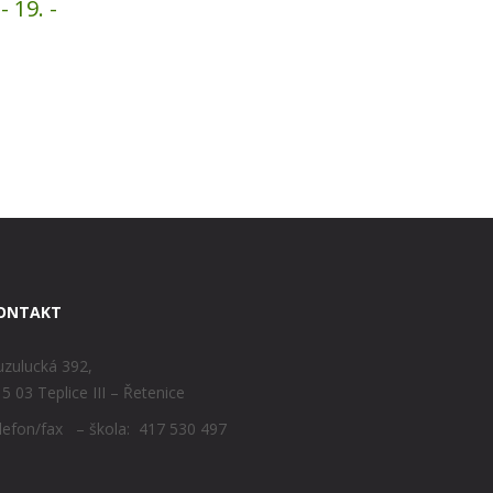
 19. -
ONTAKT
zulucká 392,
5 03 Teplice III – Řetenice
lefon/fax – škola: 417 530 497