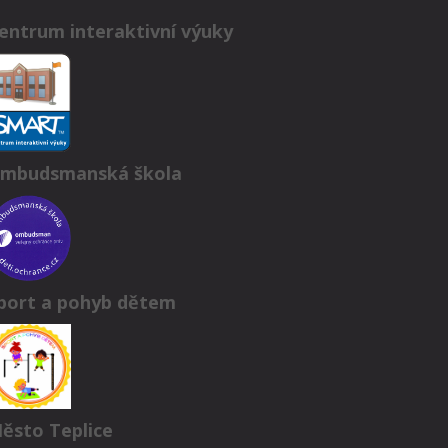
entrum interaktivní výuky
mbudsmanská škola
port a pohyb dětem
ěsto Teplice