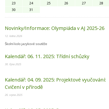
23
24
25
26
27
28
30
31
Novinky/Informace:
Olympiáda v AJ 2025-26
12. ledna 2026
Školní kolo jazykové soutěže
Kalendář:
06. 11. 2025:
Třídní schůzky
30. října 2025
Kalendář:
04. 09. 2025:
Projektové vyučování:
Cvičení v přírodě
26. srpna 2025