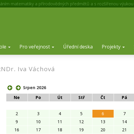
áním matematiky a přírodovědných předmětů a s rozšířenou výukou
ole
Pro veřejnost
Úřední deska
Projekty
RNDr. Iva Váchová
ose
Srpen 2026
Ne
Po
Út
Stř
Čt
Pá
2
3
4
5
6
7
9
10
11
12
13
14
16
17
18
19
20
21