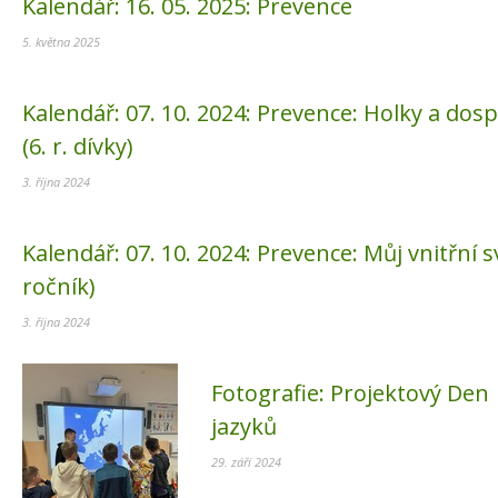
Kalendář:
16. 05. 2025:
Prevence
5. května 2025
Kalendář:
07. 10. 2024:
Prevence: Holky a dosp
(6. r. dívky)
3. října 2024
Kalendář:
07. 10. 2024:
Prevence: Můj vnitřní sv
ročník)
3. října 2024
Fotografie:
Projektový Den
jazyků
29. září 2024