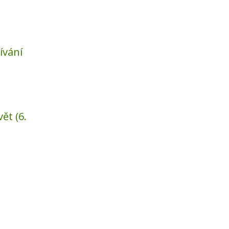
ívání
ět (6.