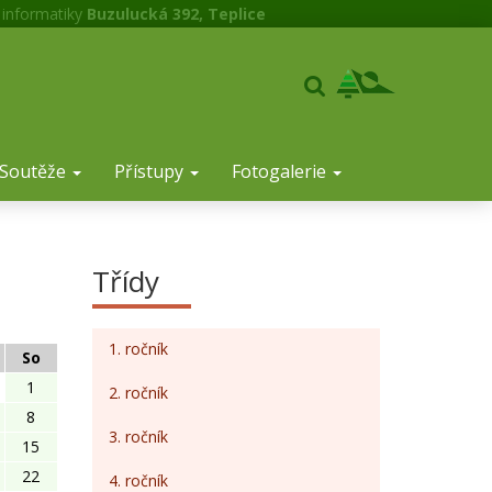
 informatiky
Buzulucká 392, Teplice
Soutěže
Přístupy
Fotogalerie
Třídy
1. ročník
So
1
2. ročník
8
3. ročník
15
22
4. ročník