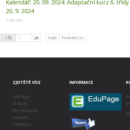
Kalendář:
20. 09. 2024:
Adaptační kurz 6. třídy -
20. 9. 2024
2. září 2024
1
Jdi
Další
Poslední (1) »
ZJISTĚTĚ VÍCE
INFORMACE
K
EduPage
Bu
O škole
41
Pro veřejnost
te
Soutěže
Přihlášení