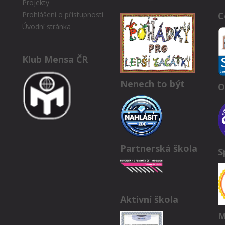
Projekty
C
Prohlášení o přístupnosti
Úvodní stránka
Klub Mensa ČR
Nenech to být
O
Partnerská škola
S
Aktivní škola
M