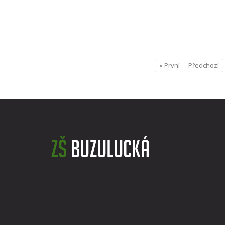
« První
Předchozí