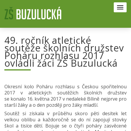
Toggl
navig
49. ročník atletické
soutěže školních družstev
Poháru rozhlasu 2017
ovládli žáci ZŠ Buzulucká
Okresní kolo Poháru rozhlasu s Českou spořitelnou
2017 v atletických soutěžích školních družstev
se konalo 16. května 2017 v nedaleké Bílině nejprve pro
starší žáky a o den později pro žáky mladší.
Soutěž si získala v průběhu skoro pěti desítek let
velkou oblibu a každoročně se do ní zapojují stovky
škol a tisíce dětí. Bojuje se o čtyři poháry zasvěcené