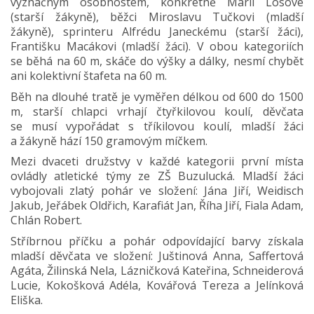
význačným osobnostem, konkrétně Marii Losové
(starší žákyně), běžci Miroslavu Tučkovi (mladší
žákyně), sprinteru Alfrédu Janeckému (starší žáci),
Františku Macákovi (mladší žáci). V obou kategoriích
se běhá na 60 m, skáče do výšky a dálky, nesmí chybět
ani kolektivní štafeta na 60 m.
Běh na dlouhé tratě je vyměřen délkou od 600 do 1500
m, starší chlapci vrhají čtyřkilovou koulí, děvčata
se musí vypořádat s tříkilovou koulí, mladší žáci
a žákyně hází 150 gramovým míčkem.
Mezi dvaceti družstvy v každé kategorii první místa
ovládly atletické týmy ze ZŠ Buzulucká. Mladší žáci
vybojovali zlatý pohár ve složení: Jána Jiří, Weidisch
Jakub, Jeřábek Oldřich, Karafiát Jan, Říha Jiří, Fiala Adam,
Chlán Robert.
Stříbrnou příčku a pohár odpovídající barvy získala
mladší děvčata ve složení: Juštinová Anna, Saffertová
Agáta, Žilinská Nela, Lázničková Kateřina, Schneiderová
Lucie, Kokošková Adéla, Kovářová Tereza a Jelínková
Eliška.