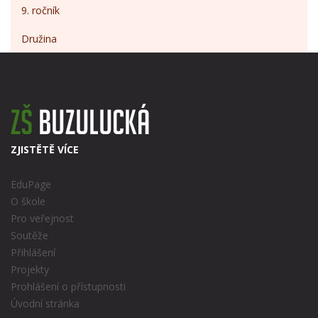
9. ročník
Družina
ZJISTĚTĚ VÍCE
EduPage
O škole
Pro veřejnost
Soutěže
Přihlášení
Projekty
Prohlášení o přístupnosti
Úvodní stránka