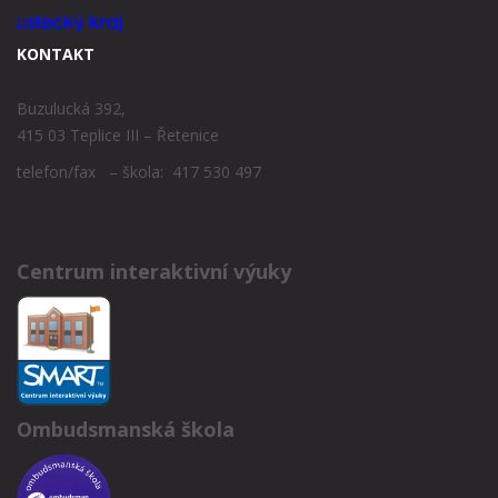
KONTAKT
Buzulucká 392,
415 03 Teplice III – Řetenice
telefon/fax – škola: 417 530 497
Centrum interaktivní výuky
Ombudsmanská škola