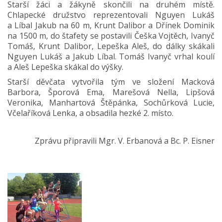
Starší žáci a žákyně skončili na druhém místě.
Chlapecké družstvo reprezentovali Nguyen Lukáš
a Líbal Jakub na 60 m, Krunt Dalibor a Dřínek Dominik
na 1500 m, do štafety se postavili Češka Vojtěch, Ivanyč
Tomáš, Krunt Dalibor, Lepeška Aleš, do dálky skákali
Nguyen Lukáš a Jakub Líbal. Tomáš Ivanyč vrhal koulí
a Aleš Lepeška skákal do výšky.
Starší děvčata vytvořila tým ve složení Macková
Barbora, Šporová Ema, Marešová Nella, Lipšová
Veronika, Manhartová Štěpánka, Sochůrková Lucie,
Včelaříková Lenka, a obsadila hezké 2. místo.
Zprávu připravili Mgr. V. Erbanová a Bc. P. Eisner