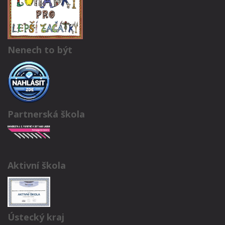
Nenech to být
Partnerská škola
Aktivní škola
Ústecký kraj