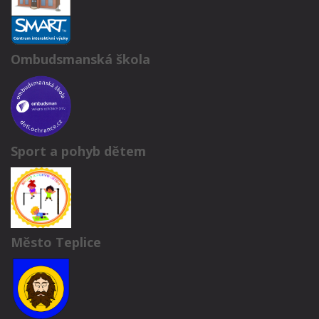
Ombudsmanská škola
Sport a pohyb dětem
Město Teplice