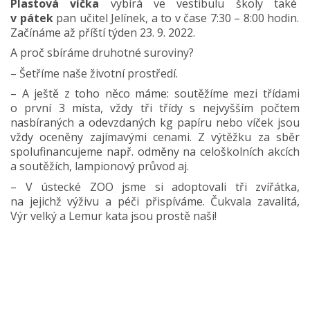
Plastová víčka
vybírá ve vestibulu školy také
v pátek
pan učitel Jelínek, a to v čase 7:30 – 8:00 hodin.
Začínáme až příští týden 23. 9. 2022.
A proč sbíráme druhotné suroviny?
– Šetříme naše životní prostředí.
– A ještě z toho něco máme: soutěžíme mezi třídami
o první 3 místa, vždy tři třídy s nejvyšším počtem
nasbíraných a odevzdaných kg papíru nebo víček jsou
vždy oceněny zajímavými cenami. Z výtěžku za sběr
spolufinancujeme např. odměny na celoškolních akcích
a soutěžích, lampionový průvod aj.
– V ústecké ZOO jsme si adoptovali tři zvířátka,
na jejichž výživu a péči přispíváme. Čukvala zavalitá,
Výr velký a Lemur kata jsou prostě naši!