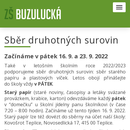
Toggl
navig
Sběr druhotných surovin
Začínáme v pátek 16. 9. a 23. 9. 2022
Také v letošním školním roce 2022/2023
podporujeme sběr druhotných surovin: sběr starého
papíru a plastových víček. Letos obojí přinášejte
do školy vždy
v PÁTEK
.
Starý papír
(staré noviny, časopisy a letáky svázané
provázkem, krabice, karton) odevzdáváme každý
pátek
v “domečku” u školní jídelny panu školníkovi (v čase
7:20 – 8:00 hodin). Začínáme už tento týden 16. 9. 2022.
Starý papír lze též dovézt do sběrny na účet naší školy:
Kovošrot Teplice, Novosedlická 17, 415 00 Teplice.