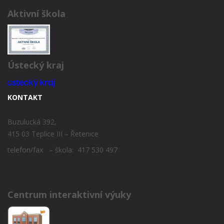
Aktivní škola
Ústecký kraj
KONTAKT
Buzulucká 392,
415 03 Teplice III – Řetenice
telefon/fax – škola: 417 530 497
Centrum interaktivní výuky