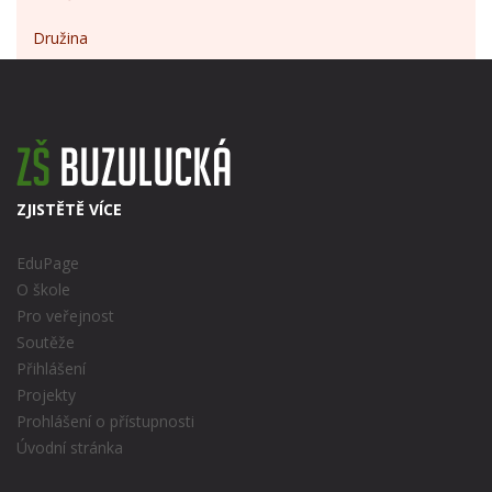
Družina
ZJISTĚTĚ VÍCE
EduPage
O škole
Pro veřejnost
Soutěže
Přihlášení
Projekty
Prohlášení o přístupnosti
Úvodní stránka