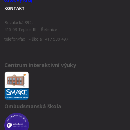
KONTAKT
Buzulucká 392,
415 03 Teplice III – Řetenice
telefon/fax – škola: 417 530 497
Centrum interaktivní výuky
Ombudsmanská škola