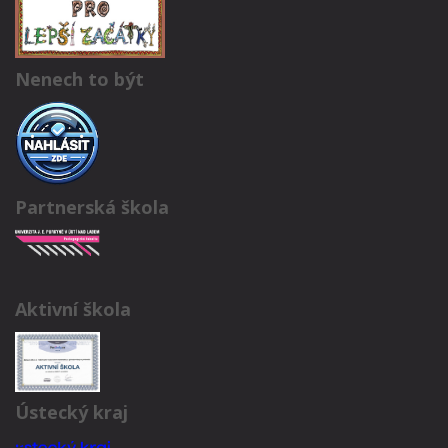
Nenech to být
Partnerská škola
Aktivní škola
Ústecký kraj