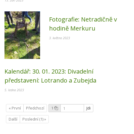
15. září 2023
Fotografie:
Netradičně v
hodině Merkuru
3. května 2023
Kalendář:
30. 01. 2023:
Divadelní
představení: Lotrando a Zubejda
5. ledna 2023
« První
Předchozí
1
Jdi
Další
Poslední (1) »