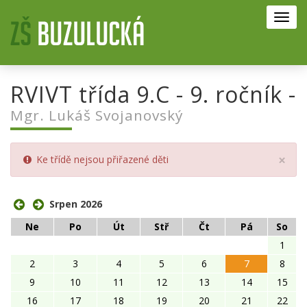
Toggl
navig
RVIVT třída 9.C - 9. ročník -
Mgr. Lukáš Svojanovský
Clo
×
Ke třídě nejsou přiřazené děti
Srpen 2026
Ne
Po
Út
Stř
Čt
Pá
So
1
2
3
4
5
6
7
8
9
10
11
12
13
14
15
16
17
18
19
20
21
22