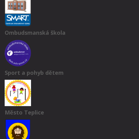
Ombudsmanská škola
Sport a pohyb dětem
Město Teplice