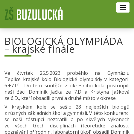
Toggl
navig
BIOLOGICKÁ OLYMPIÁDA
– krajské finále
Ve čtvrtek 25.5.2023 proběhlo na Gymnáziu
Teplice krajské kolo Biologické olympiády v kategorii
6.+7.tř. Do této soutěže z okresního kola postoupili
naši žáci Dominik Jačka ze 7.D a Kristýna Jašková
ze 6.D., kteří obsadili první a druhé místo v okrese.
V krajském kole se sešlo 28 nejlepších biologů
z různých základních škol a gymnázií. V této konkurenci
se naši zástupci neztratili a po skvělých výkonech
ve všech třech disciplínách (teoretické znalosti,
poznávání přírodnin, laboratorní úkol) obsadil Dominik