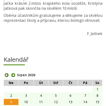
Jačka krásné 2.místo krajského kola soutěže, Kristýna
Jašková pak skončila na skvělém 10.místě.
Oběma účastníkům gratulujeme a děkujeme za skvělou
reprezentaci školy a přípravu, kterou biologii věnovali.
F. Jelínek
Kalendář
Srpen 2026
Ne
Po
Út
Stř
Čt
Pá
So
1
2
3
4
5
6
7
8
9
10
11
12
13
14
15