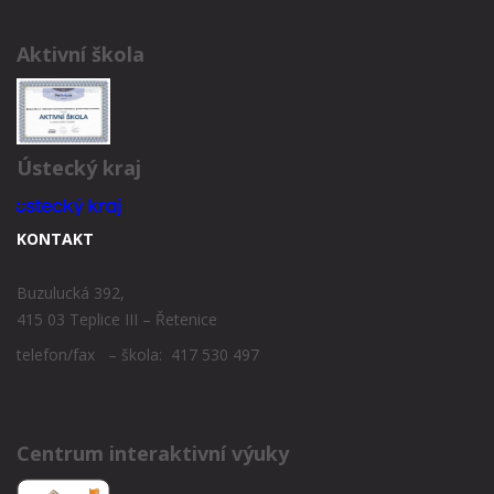
Aktivní škola
Ústecký kraj
KONTAKT
Buzulucká 392,
415 03 Teplice III – Řetenice
telefon/fax – škola: 417 530 497
Centrum interaktivní výuky