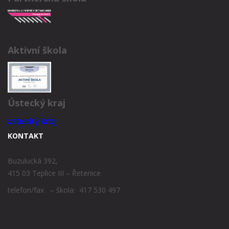
Aktivní škola
Ústecký kraj
KONTAKT
Buzulucká 392,
415 03 Teplice III – Řetenice
telefon/fax – škola: 417 530 497