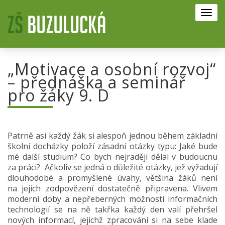
Toggl
navig
„Motivace a osobní rozvoj“
– přednáška a seminář
pro žáky 9. D
Patrně asi každý žák si alespoň jednou během základní
školní docházky položí zásadní otázky typu: Jaké bude
mé další studium? Co bych nejraději dělal v budoucnu
za práci? Ačkoliv se jedná o důležité otázky, jež vyžadují
dlouhodobé a promyšlené úvahy, většina žáků není
na jejich zodpovězení dostatečně připravena. Vlivem
moderní doby a nepřeberných možností informačních
technologií se na ně takřka každý den valí přehršel
nových informací, jejichž zpracování si na sebe klade