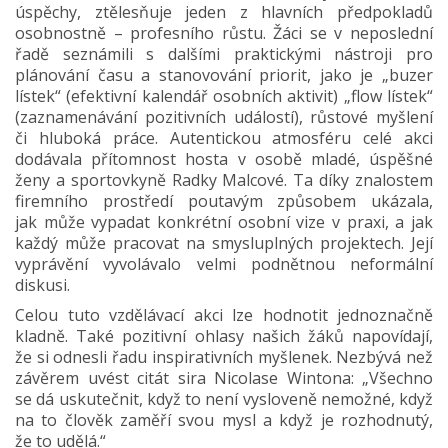
úspěchy, ztělesňuje jeden z hlavních předpokladů
osobnostně – profesního růstu. Žáci se v neposlední
řadě seznámili s dalšími praktickými nástroji pro
plánování času a stanovování priorit, jako je „buzer
lístek“ (efektivní kalendář osobních aktivit) „flow lístek“
(zaznamenávání pozitivních událostí), růstové myšlení
či hluboká práce. Autentickou atmosféru celé akci
dodávala přítomnost hosta v osobě mladé, úspěšné
ženy a sportovkyně Radky Malcové. Ta díky znalostem
firemního prostředí poutavým způsobem ukázala,
jak může vypadat konkrétní osobní vize v praxi, a jak
každý může pracovat na smysluplných projektech. Její
vyprávění vyvolávalo velmi podnětnou neformální
diskusi.
Celou tuto vzdělávací akci lze hodnotit jednoznačně
kladně. Také pozitivní ohlasy našich žáků napovídají,
že si odnesli řadu inspirativních myšlenek. Nezbývá než
závěrem uvést citát sira Nicolase Wintona: „Všechno
se dá uskutečnit, když to není vysloveně nemožné, když
na to člověk zaměří svou mysl a když je rozhodnutý,
že to udělá.“