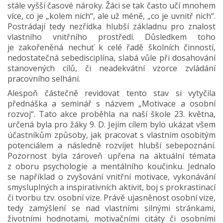
stále vyšší časové nároky. Žáci se tak často učí mnohem
více, co je „kolem nich“, ale už méně, „co je uvnitř nich“.
Postrádají tedy nezřídka hlubší základnu pro znalost
vlastního vnitřního prostředí. Důsledkem toho
je zakořeněná nechuť k celé řadě školních činností,
nedostatečná sebedisciplína, slabá vůle při dosahování
stanovených cílů, či neadekvátní vzorce zvládání
pracovního selhání.
Alespoň částečně revidovat tento stav si vytyčila
přednáška a seminář s názvem „Motivace a osobní
rozvoj“. Tato akce proběhla na naší škole 23. května,
určená byla pro žáky 9. D. Jejím cílem bylo ukázat všem
účastníkům způsoby, jak pracovat s vlastním osobitým
potenciálem a následně rozvíjet hlubší sebepoznání.
Pozornost byla zároveň upřena na aktuální témata
z oboru psychologie a mentálního koučinku. Jednalo
se například o zvyšování vnitřní motivace, vykonávání
smysluplných a inspirativních aktivit, boj s prokrastinací
či tvorbu tzv. osobní vize. Právě ujasněnost osobní vize,
tedy zamýšlení se nad vlastními silnými stránkami,
životními hodnotami, motivačními citáty či osobními