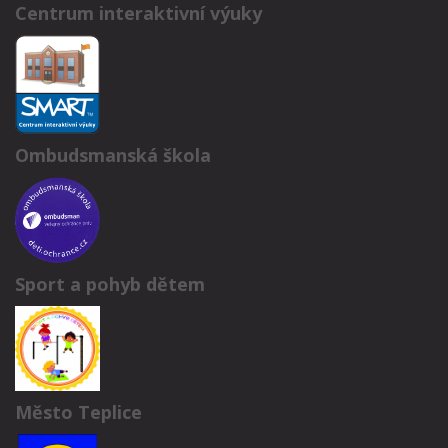
Centrum interaktivní výuky
Ombudsmanská škola
Sport a pohyb dětem
Město Teplice