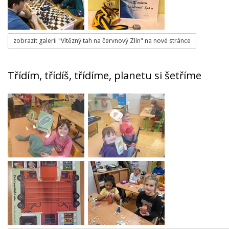
zobrazit galerii "Vítězný tah na červnový Zlín" na nové stránce
Třídím, třídíš, třídíme, planetu si šetříme