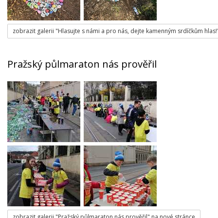
zobrazit galerii "Hlasujte s námi a pro nás, dejte kamenným srdíčkům hlas!
Pražský půlmaraton nás prověřil
zobrazit galerii "Pražský půlmaraton nás prověřil" na nové stránce