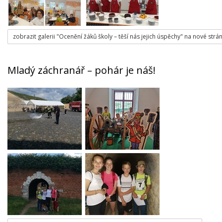
zobrazit galerii "Ocenění žáků školy – těší nás jejich úspěchy" na nové strá
Mladý záchranář – pohár je náš!