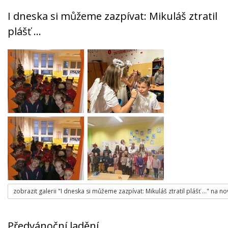
I dneska si můžeme zazpívat: Mikuláš ztratil
plášť …
zobrazit galerii "I dneska si můžeme zazpívat: Mikuláš ztratil plášť …" na n
Předvánoční ladění