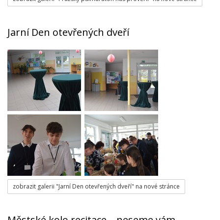
Jarní Den otevřených dveří
zobrazit galerii "Jarní Den otevřených dveří" na nové stránce
Městské kolo recitace – neseme vám