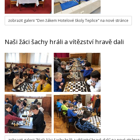
zobrazit galerii "Den žákem Hotelové školy Teplice" na nové stránce
Naši žáci šachy hráli a vítězství hravě dali
zobrazit galerii "Naši žáci šachy hráli a vítězství hravě dali" na nové stránce