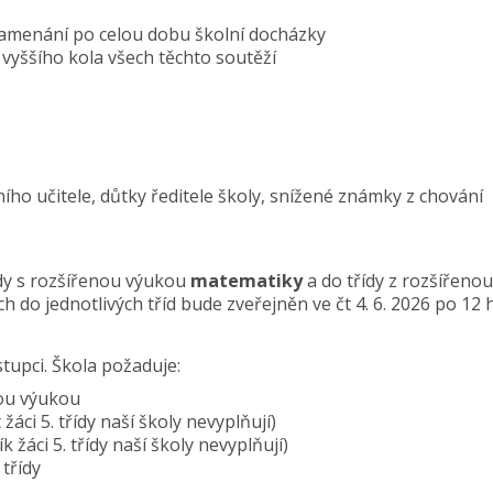
namenání po celou dobu školní docházky
vyššího kola všech těchto soutěží
ho učitele, důtky ředitele školy, snížené známky z chování
řídy s rozšířenou výukou
matematiky
a do třídy z rozšířenou
 do jednotlivých tříd bude zveřejněn ve čt 4. 6. 2026 po 12 
stupci. Škola požaduje:
nou výukou
áci 5. třídy naší školy nevyplňují)
žáci 5. třídy naší školy nevyplňují)
 třídy