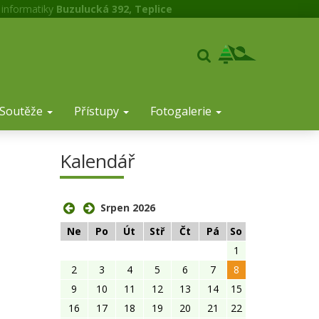
 informatiky
Buzulucká 392, Teplice
Soutěže
Přístupy
Fotogalerie
Kalendář
Srpen 2026
Ne
Po
Út
Stř
Čt
Pá
So
1
2
3
4
5
6
7
8
9
10
11
12
13
14
15
16
17
18
19
20
21
22