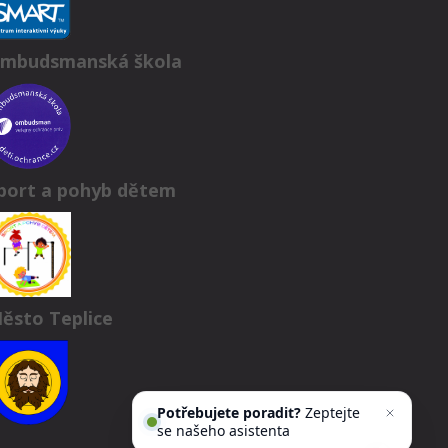
mbudsmanská škola
port a pohyb dětem
ěsto Teplice
Potřebujete poradit?
Zeptejte
se našeho asistenta
Chettyho
.