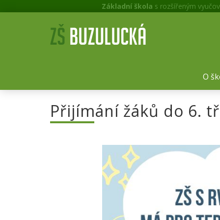
Základní škola
s rozšířeným vyučov
O šk
Přijímání žáků do 6. t