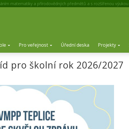
áním matematiky a přírodovědných předmětů a s rozšířenou výukou
ole
Pro veřejnost
Úřední deska
Projekty
říd pro školní rok 2026/2027