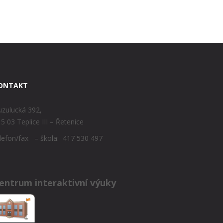
ONTAKT
zulucká 392,
5 03 Teplice III – Řetenice
lefon/fax – škola: 417 530 497
entrum interaktivní výuky