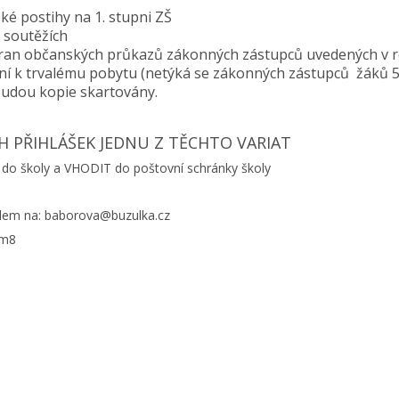
ké postihy na 1. stupni ZŠ
 soutěžích
stran občanských průkazů zákonných zástupců uvedených v
lení k trvalému pobytu (netýká se zákonných zástupců žáků 5
 budou kopie skartovány.
H PŘIHLÁŠEK JEDNU Z TĚCHTO VARIAT
do školy a VHODIT do poštovní schránky školy
ilem na: baborova@buzulka.cz
hm8