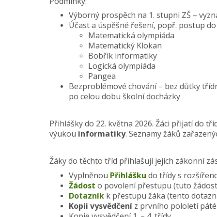
Podmínky:
Výborný prospěch na 1. stupni ZŠ – vyz
Účast a úspěšné řešení, popř. postup do 
Matematická olympiáda
Matematický Klokan
Bobřík informatiky
Logická olympiáda
Pangea
Bezproblémové chování – bez důtky třídní
po celou dobu školní docházky
Přihlášky do 22. května 2026. Žáci přijatí do t
výukou
informatiky
. Seznamy žáků zařazených
Žáky do těchto tříd přihlašují jejich zákonní zá
Vyplněnou
Přihlášku
do třídy s rozšíře
Žádost
o povolení přestupu (tuto žádost ž
Dotazník
k přestupu žáka (tento dotazník 
Kopii vysvědčení
z prvního pololetí páté
Kopie vysvědčení 1. – 4. třídy