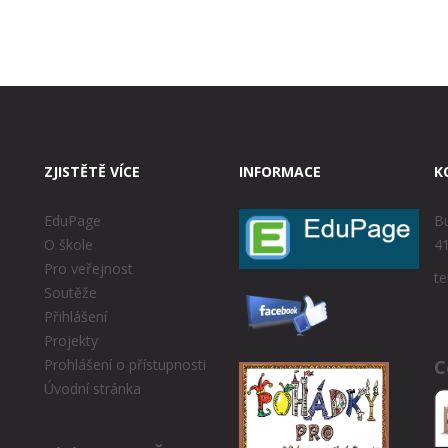
ZJISTĚTĚ VÍCE
INFORMACE
K
EduPage
Bu
O škole
41
Pro veřejnost
te
Soutěže
Přihlášení
Projekty
C
Prohlášení o přístupnosti
Úvodní stránka