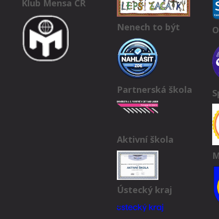
Klub Mensa ČR
Nenech to být
O
Partnerská škola
S
Aktivní škola
M
Ústecký kraj