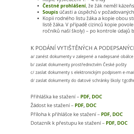
Čestné prohlášení
, že žák neměl kázeňs
Soupis
účasti a úspěchů v požadovaných
Kopii rodného listu žáka a kopie obou 
listě žáka. V případě cizinců kopie povo
ročníků naší školy) – po kontrole údajů
K PODÁNÍ VYTIŠTĚNÝCH A PODEPSANÝC
a/ zanést dokumenty v zalepené a nadepsané obálce 
b/ zaslat dokumenty prostřednictvím České pošty
c/ zaslat dokumenty s elektronickým podpisem e-ma
d/ zaslat dokumenty do datové schránky školy: tgcd
Přihláška ke stažení –
PDF
,
DOC
Žádost ke stažení –
PDF
,
DOC
Příloha k přihlášce ke stažení –
PDF
,
DOC
Dotazník k přestupu ke stažení –
PDF
,
DOC