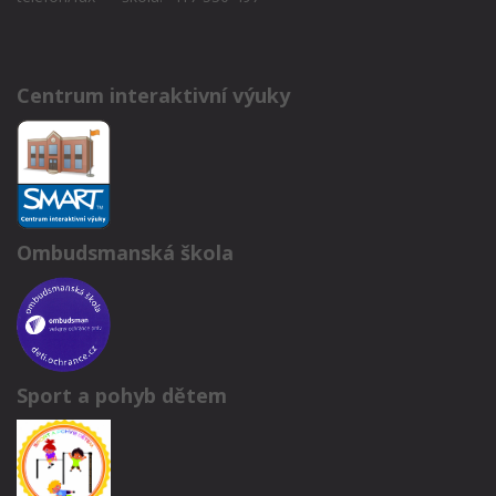
Centrum interaktivní výuky
Ombudsmanská škola
Sport a pohyb dětem