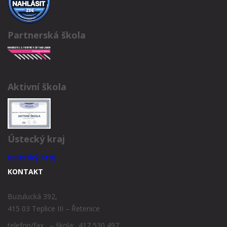
Partnerská škola
Aktivní škola
Ústecký kraj
KONTAKT
Buzulucká 392,
415 03 Teplice III – Řetenice
telefon/fax – škola: 417 530 497