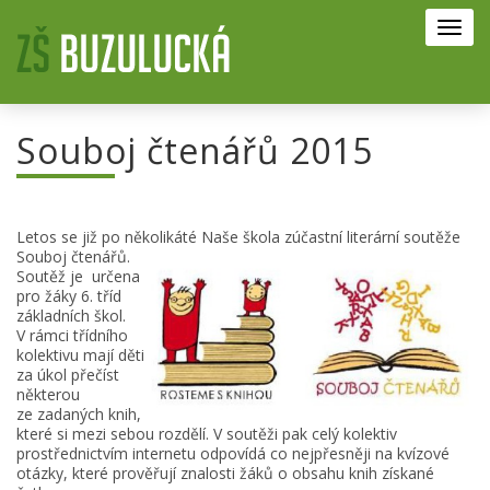
Toggl
navig
Souboj čtenářů 2015
Letos se již po několik
áté Naše
škola zúčastní
literární soutěže
Souboj čtenářů.
Soutěž je
určena
pro žáky 6. tříd
základních škol.
V rámci třídního
kolektivu mají děti
za úkol přečíst
některou
ze zadaných knih,
které si mezi sebou rozdělí. V soutěži pak celý kolektiv
prostřednictvím internetu odpovídá co nejpřesněji na kvízové
otázky, které prověřují znalosti žáků o obsahu knih získané