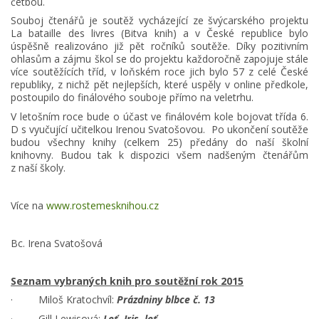
četbou.
Souboj čtenářů je soutěž vycházející ze švýcarského projektu
La bataille des livres (Bitva knih) a v České republice bylo
úspěšně realizováno již pět ročníků soutěže. Díky pozitivním
ohlasům a zájmu škol se do projektu každoročně zapojuje stále
více soutěžících tříd, v loňském roce jich bylo 57 z celé České
republiky, z nichž pět nejlepších, které uspěly v online předkole,
postoupilo do finálového souboje přímo na veletrhu.
V letošním roce bude o účast ve finálovém kole bojovat třída 6.
D s vyučující učitelkou Irenou Svatošovou. Po ukončení soutěže
budou všechny knihy (celkem 25) předány do naší školní
knihovny. Budou tak k dispozici všem nadšeným čtenářům
z naší školy.
Více na
www.rostemesknihou.cz
Bc. Irena Svatošová
Seznam vybraných knih pro soutěžní rok 2015
· Miloš Kratochvíl:
Prázdniny blbce č. 13
· Gill Lewisová:
Leť, Iris, leť