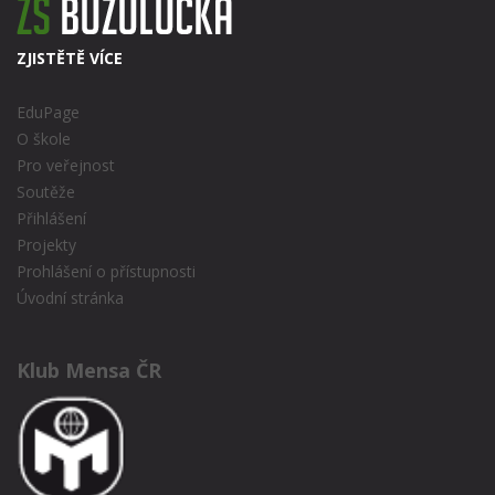
ZJISTĚTĚ VÍCE
EduPage
O škole
Pro veřejnost
Soutěže
Přihlášení
Projekty
Prohlášení o přístupnosti
Úvodní stránka
Klub Mensa ČR