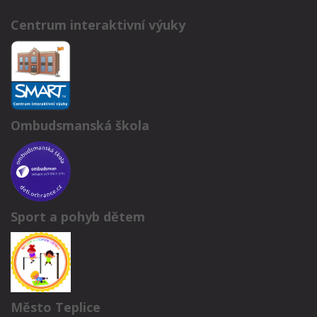
Centrum interaktivní výuky
Ombudsmanská škola
Sport a pohyb dětem
Město Teplice