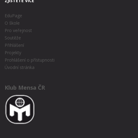
ZJISTĚTĚ VÍCE
EduPage
O škole
Pro veřejnost
Soutěže
Přihlášení
Projekty
Prohlášení o přístupnosti
Úvodní stránka
Klub Mensa ČR