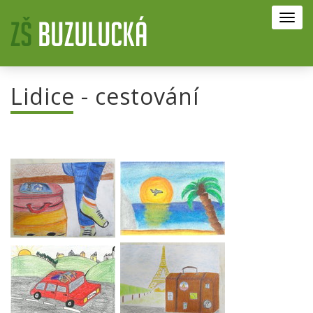
Toggl
navig
Lidice - cestování