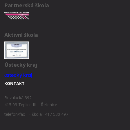
Partnerská škola
Aktivní škola
Ústecký kraj
KONTAKT
Buzulucká 392,
415 03 Teplice III – Řetenice
telefon/fax – škola: 417 530 497