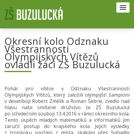
Toggl
navig
Okresní kolo Odznaku
Všestrannosti
Olympijských Vítězů
ovládli žáci ZŠ Buzulucká
Pohár pro vítěze v Odznaku Všestrannosti
Olympijských Vítězů, který založili olympijští šampioni
v desetiboji Robert Změlík a Roman Šebrle, zvedlo nad
hlavu naše smíšené družstvo ze ZŠ Buzulucká
po středečním souboji 13.4.2016 v rámci okresního kola.
Tento úspěch mladých matematiků a informatiků jim
zaručil postup do krajského kola. Jejich výsledky
z trojskoku snožmo z místa, skákání přes švihadlo