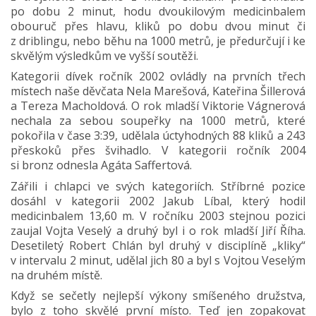
po dobu 2 minut, hodu dvoukilovým medicinbalem
obouruč přes hlavu, kliků po dobu dvou minut či
z driblingu, nebo běhu na 1000 metrů, je předurčují i ke
skvělým výsledkům ve vyšší soutěži.
Kategorii dívek ročník 2002 ovládly na prvních třech
místech naše děvčata Nela Marešová, Kateřina Šillerová
a Tereza Macholdová. O rok mladší Viktorie Vágnerová
nechala za sebou soupeřky na 1000 metrů, které
pokořila v čase 3:39, udělala úctyhodných 88 kliků a 243
přeskoků přes švihadlo. V kategorii ročník 2004
si bronz odnesla Agáta Saffertová.
Zářili i chlapci ve svých kategoriích. Stříbrné pozice
dosáhl v kategorii 2002 Jakub Líbal, který hodil
medicinbalem 13,60 m. V ročníku 2003 stejnou pozici
zaujal Vojta Veselý a druhý byl i o rok mladší Jiří Říha.
Desetiletý Robert Chlán byl druhý v disciplíně „kliky“
v intervalu 2 minut, udělal jich 80 a byl s Vojtou Veselým
na druhém místě.
Když se sečetly nejlepší výkony smíšeného družstva,
bylo z toho skvělé první místo. Teď jen zopakovat