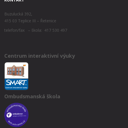
Buzulucká 392,
415 03 Teplice III – Řetenice
telefon/fax – škola: 417 530 497
Centrum interaktivní výuky
Ombudsmanská škola