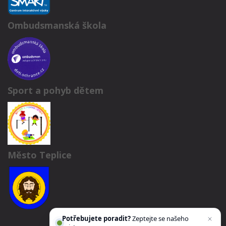
Ombudsmanská škola
Sport a pohyb dětem
Město Teplice
Potřebujete poradit?
Zeptejte se našeho