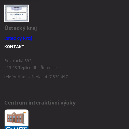
Ústecký kraj
KONTAKT
Buzulucká 392,
415 03 Teplice III – Řetenice
telefon/fax – škola: 417 530 497
Centrum interaktivní výuky