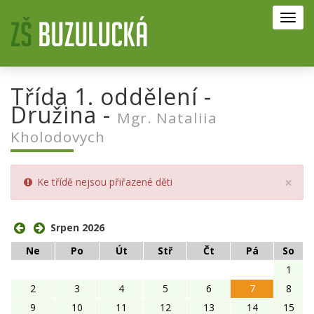
Toggl
navig
Třída 1. oddělení -
Družina -
Mgr. Nataliia
Kholodovych
Clo
×
Ke třídě nejsou přiřazené děti
Srpen 2026
Ne
Po
Út
Stř
Čt
Pá
So
1
2
3
4
5
6
7
8
9
10
11
12
13
14
15