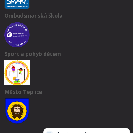
Ombudsmanská škola
Sport a pohyb dětem
Město Teplice
Potřebujete poradit?
Zeptejte se našeho