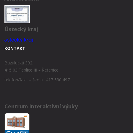
Ústecký kraj
KONTAKT
Buzulucká 392,
415 03 Teplice III – Řetenice
telefon/fax – škola: 417 530 497
Centrum interaktivní výuky