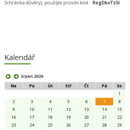
Schránka důvěry), použijte prosím kód
RegDbsTz5i
Kalendář
Srpen 2026
Ne
Po
Út
Stř
Čt
Pá
So
1
2
3
4
5
6
7
8
9
10
11
12
13
14
15
16
17
18
19
20
21
22
23
24
25
26
27
28
29