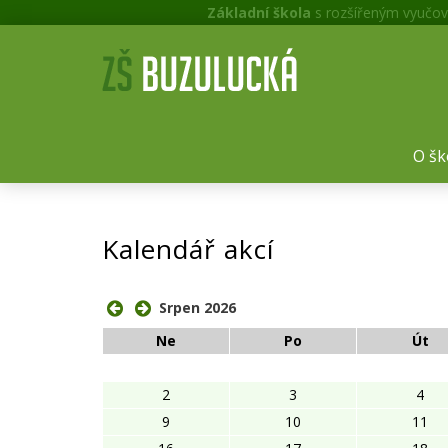
Základní škola
s rozšířeným vyučov
O šk
Kalendář akcí
Srpen 2026
Ne
Po
Út
2
3
4
9
10
11