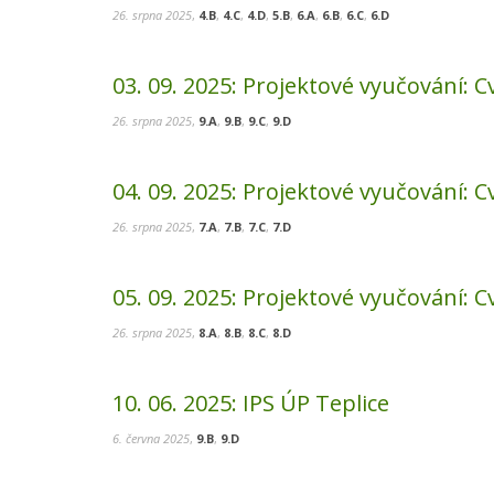
26. srpna 2025
,
4.B
,
4.C
,
4.D
,
5.B
,
6.A
,
6.B
,
6.C
,
6.D
03. 09. 2025:
Projektové vyučování: Cv
26. srpna 2025
,
9.A
,
9.B
,
9.C
,
9.D
04. 09. 2025:
Projektové vyučování: Cv
26. srpna 2025
,
7.A
,
7.B
,
7.C
,
7.D
05. 09. 2025:
Projektové vyučování: Cv
26. srpna 2025
,
8.A
,
8.B
,
8.C
,
8.D
10. 06. 2025:
IPS ÚP Teplice
6. června 2025
,
9.B
,
9.D