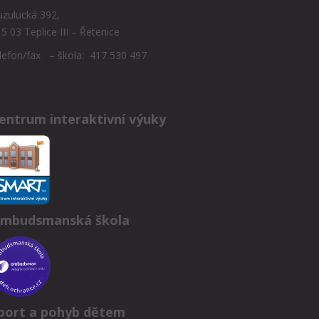
zulucká 392,
5 03 Teplice III – Řetenice
lefon/fax – škola: 417 530 497
entrum interaktivní výuky
mbudsmanská škola
port a pohyb dětem