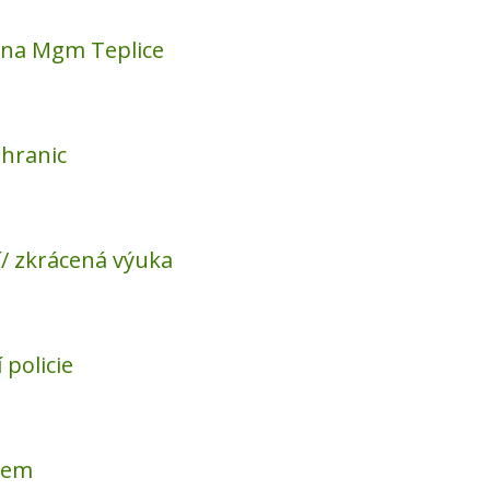
 na Mgm Teplice
 hranic
/ zkrácená výuka
 policie
bem