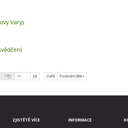
lovy Vary)
svědčení
1
Jdi
Další
Poslední (89) »
ZJISTĚTĚ VÍCE
INFORMACE
K