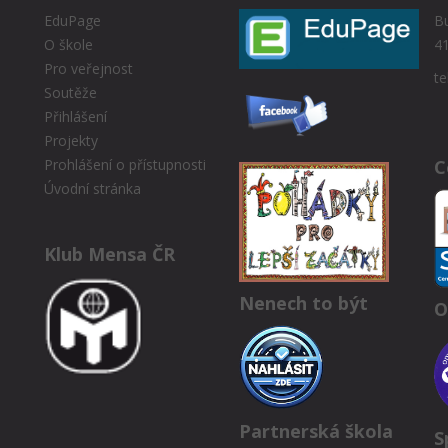
EduPage
Bu
O škole
41
Pro veřejnost
te
Soutěže
Přihlášení
Projekty
C
Prohlášení o přístupnosti
Úvodní stránka
Klub Mensa ČR
Nenech to být
O
Partnerská škola
S