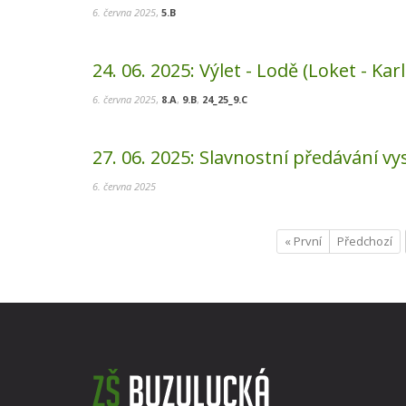
6. června 2025
,
5.B
24. 06. 2025:
Výlet - Lodě (Loket - Kar
6. června 2025
,
8.A
,
9.B
,
24_25_9.C
27. 06. 2025:
Slavnostní předávání vy
6. června 2025
« První
Předchozí