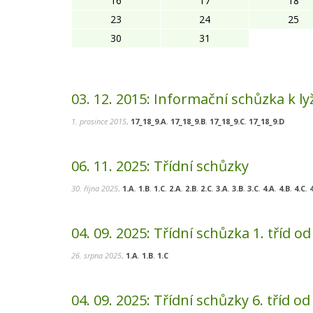
16
17
18
23
24
25
30
31
03. 12. 2015:
Informační schůzka k ly
1. prosince 2015
,
17_18_9.A
,
17_18_9.B
,
17_18_9.C
,
17_18_9.D
06. 11. 2025:
Třídní schůzky
30. října 2025
,
1.A
,
1.B
,
1.C
,
2.A
,
2.B
,
2.C
,
3.A
,
3.B
,
3.C
,
4.A
,
4.B
,
4.C
,
04. 09. 2025:
Třídní schůzka 1. tříd od
26. srpna 2025
,
1.A
,
1.B
,
1.C
04. 09. 2025:
Třídní schůzky 6. tříd od 1