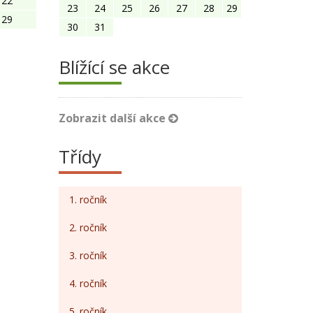
22
23
24
25
26
27
28
29
29
30
31
Blížící se akce
Zobrazit další akce
Třídy
1. ročník
2. ročník
3. ročník
4. ročník
5. ročník