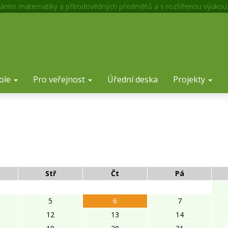
áním matematiky a přírodovědných předmětů a s rozšířenou výukou
ole
Pro veřejnost
Úřední deska
Projekty
Stř
Čt
Pá
5
6
7
12
13
14