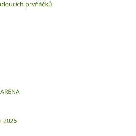
udoucích prvňáčků
E ARÉNA
h 2025