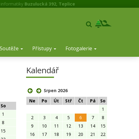
 informatiky
Buzulucká 392, Teplice
Soutěže
Přístupy
Fotogalerie
Kalendář
Srpen 2026
Ne
Po
Út
Stř
Čt
Pá
So
So
1
1
2
3
4
5
6
7
8
8
9
10
11
12
13
14
15
15
16
17
18
19
20
21
22