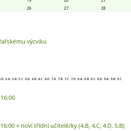
19
20
21
26
27
28
žařskému výcviku
4.D
,
5.A
,
5.B
,
5.C
,
6.A
,
6.B
,
6.C
,
6.D
,
7.A
,
7.B
,
7.C
,
7.D
,
8.A
,
8.B
,
8.C
,
8.D
,
9.A
,
9.B
,
9.C
 16:00
6:00 + noví třídní učitelé/ky (4.B, 4.C, 4.D, 5.B)