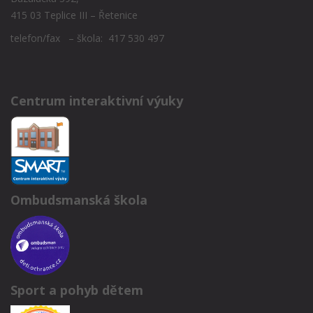
415 03 Teplice III – Řetenice
telefon/fax – škola: 417 530 497
Centrum interaktivní výuky
Ombudsmanská škola
Sport a pohyb dětem