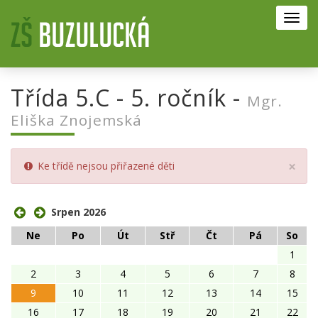
Toggl
navig
Třída 5.C - 5. ročník -
Mgr.
Eliška Znojemská
Clo
×
Ke třídě nejsou přiřazené děti
Srpen 2026
Ne
Po
Út
Stř
Čt
Pá
So
1
2
3
4
5
6
7
8
9
10
11
12
13
14
15
16
17
18
19
20
21
22