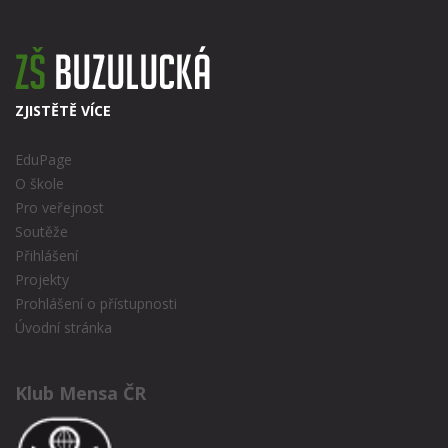
ZJISTĚTĚ VÍCE
EduPage
O škole
Pro veřejnost
Soutěže
Přihlášení
Projekty
Prohlášení o přístupnosti
Úvodní stránka
Klub Mensa ČR