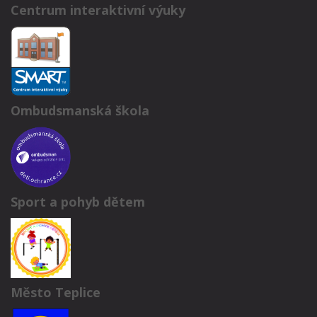
Centrum interaktivní výuky
Ombudsmanská škola
Sport a pohyb dětem
Město Teplice