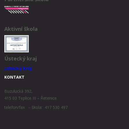
Aktivní škola
Ústecký kraj
KONTAKT
Buzulucká 392,
415 03 Teplice III – Řetenice
telefon/fax – škola: 417 530 497