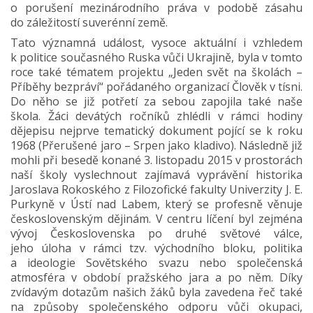
o porušení mezinárodního práva v podobě zásahu
do záležitostí suverénní země.
Tato významná událost, vysoce aktuální i vzhledem
k politice současného Ruska vůči Ukrajině, byla v tomto
roce také tématem projektu „Jeden svět na školách –
Příběhy bezpráví“ pořádaného organizací Člověk v tísni.
Do něho se již potřetí za sebou zapojila také naše
škola. Žáci devátých ročníků zhlédli v rámci hodiny
dějepisu nejprve tematický dokument pojící se k roku
1968 (Přerušené jaro – Srpen jako kladivo). Následně již
mohli při besedě konané 3. listopadu 2015 v prostorách
naší školy vyslechnout zajímavá vyprávění historika
Jaroslava Rokoského z Filozofické fakulty Univerzity J. E.
Purkyně v Ústí nad Labem, který se profesně věnuje
československým dějinám. V centru líčení byl zejména
vývoj Československa po druhé světové válce,
jeho úloha v rámci tzv. východního bloku, politika
a ideologie Sovětského svazu nebo společenská
atmosféra v období pražského jara a po něm. Díky
zvídavým dotazům našich žáků byla zavedena řeč také
na způsoby společenského odporu vůči okupaci,