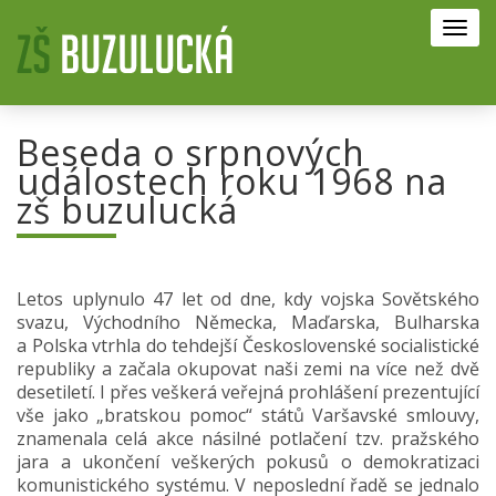
Toggl
navig
Beseda o srpnových
událostech roku 1968 na
zš buzulucká
Letos uplynulo 47 let od dne, kdy vojska Sovětského
svazu, Východního Německa, Maďarska, Bulharska
a Polska vtrhla do tehdejší Československé socialistické
republiky a začala okupovat naši zemi na více než dvě
desetiletí. I přes veškerá veřejná prohlášení prezentující
vše jako „bratskou pomoc“ států Varšavské smlouvy,
znamenala celá akce násilné potlačení tzv. pražského
jara a ukončení veškerých pokusů o demokratizaci
komunistického systému. V neposlední řadě se jednalo