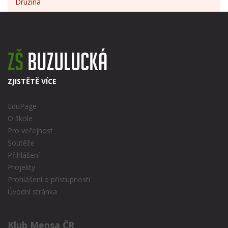
Družina
ZJISTĚTĚ VÍCE
EduPage
O škole
Pro veřejnost
Soutěže
Přihlášení
Projekty
Prohlášení o přístupnosti
Úvodní stránka
Klub Mensa ČR