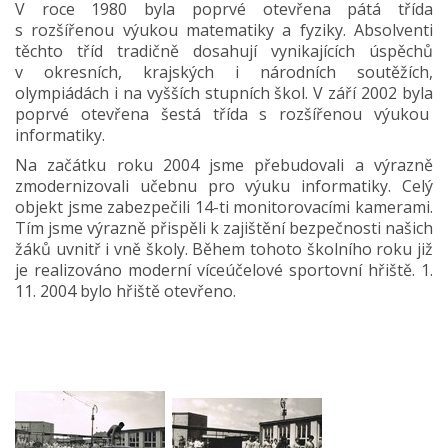
V roce 1980 byla poprvé otevřena pátá třída
s rozšířenou výukou matematiky a fyziky. Absolventi
těchto tříd tradičně dosahují vynikajících úspěchů
v okresních, krajských i národních soutěžích,
olympiádách i na vyšších stupních škol. V září 2002 byla
poprvé otevřena šestá třída s rozšířenou výukou
informatiky.
Na začátku roku 2004 jsme přebudovali a výrazně
zmodernizovali učebnu pro výuku informatiky. Celý
objekt jsme zabezpečili 14-ti monitorovacími kamerami.
Tím jsme výrazně přispěli k zajištění bezpečnosti našich
žáků uvnitř i vně školy. Během tohoto školního roku již
je realizováno moderní víceúčelové sportovní hřiště. 1.
11. 2004 bylo hřiště otevřeno.