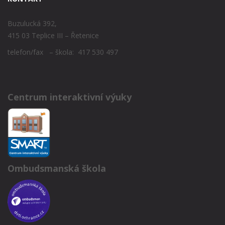
Buzulucká 392,
415 03 Teplice III – Řetenice
telefon/fax – škola: 417 530 497
Centrum interaktivní výuky
Ombudsmanská škola