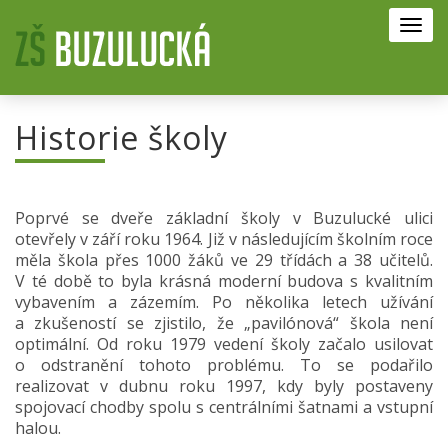
Toggl
navig
Historie školy
Poprvé se dveře základní školy v Buzulucké ulici
otevřely v září roku 1964. Již v následujícím školním roce
měla škola přes 1000 žáků ve 29 třídách a 38 učitelů.
V té době to byla krásná moderní budova s kvalitním
vybavením a zázemím. Po několika letech užívání
a zkušeností se zjistilo, že „pavilónová“ škola není
optimální. Od roku 1979 vedení školy začalo usilovat
o odstranění tohoto problému. To se podařilo
realizovat v dubnu roku 1997, kdy byly postaveny
spojovací chodby spolu s centrálními šatnami a vstupní
halou.