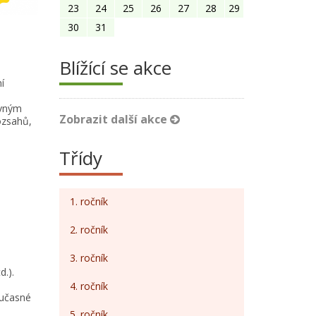
23
24
25
26
27
28
29
30
31
Blížící se akce
í
ávným
Zobrazit další akce
ozsahů,
Třídy
1. ročník
2. ročník
3. ročník
.).
4. ročník
oučasné
5. ročník