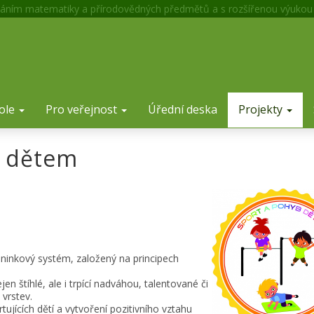
áním matematiky a přírodovědných předmětů a s rozšířenou výukou
ole
Pro veřejnost
Úřední deska
Projekty
b dětem
éninkový systém, založený na principech
jen štíhlé, ale i trpící nadváhou, talentované či
 vrstev.
ujících dětí a vytvoření pozitivního vztahu