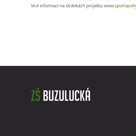
Více informací na stránkách projektu
www.sportapoh