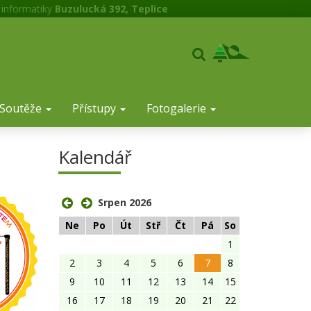
 informatiky
Buzulucká 392, Teplice
Soutěže
Přístupy
Fotogalerie
Kalendář
Srpen 2026
Ne
Po
Út
Stř
Čt
Pá
So
1
2
3
4
5
6
7
8
9
10
11
12
13
14
15
16
17
18
19
20
21
22