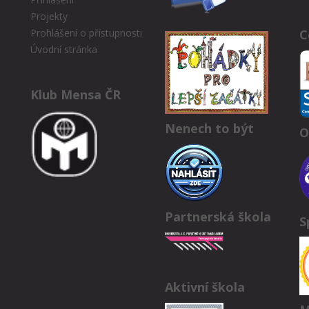
Projekty
C
Prohlášení o přístupnosti
Úvodní stránka
Klub Mensa ČR
Nenech to být
O
Partnerská škola
S
Aktivní škola