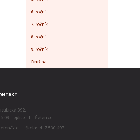
6. ročník
7. ročník
8. ročník
9. ročník
Družina
ONTAKT
zulucká 392,
5 03 Teplice III – Řetenice
lefon/fax – škola: 417 530 497