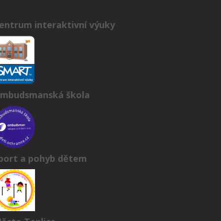
entrum interaktivní výuky
mbudsmanská škola
port a pohyb dětem