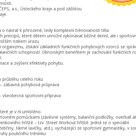
nnosti.
EPS, a.s., Ústeckého kraje a pod záštitou
aje.
o návrat k přirozené, tedy komplexní trénovanosti těla.
ch principů, které dětem umožní vykonávat běžné denní, ale i sportovn
nižším rizikem úrazu.
i organizmu, získání základních funkčních pohybových vzorců se spr
balančních schopností. Obrovským benefitem je zachování funkčních r
í.
nace a zvýšení efektivity pohybu.
 v průběhu celého roku
k) – zábavná pohybová průprava
 – všeobecná sportovní příprava
teré je v ní umístěno.
rtovními pomůckami (závěsné systémy, balanční podložky, overball atd
nkovního hřiště – tzv. Street Workout hřiště. Jedná se o speciální
žebřiny, šikmé lavičky, atd.), vycházející ze sportovní gymnastiky, v s
uhy pouličního tréninku