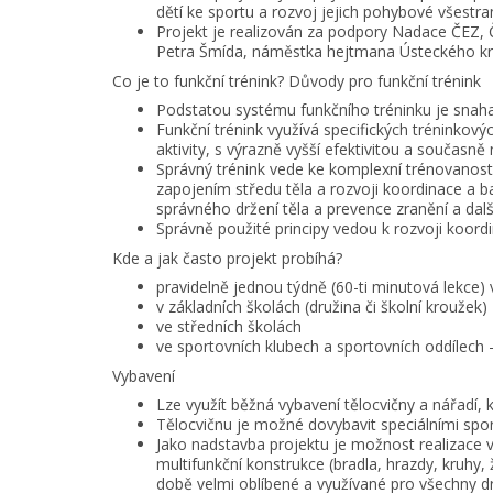
dětí ke sportu a rozvoj jejich pohybové všestra
Projekt je realizován za podpory Nadace ČEZ, Č
Petra Šmída, náměstka hejtmana Ústeckého kr
Co je to funkční trénink? Důvody pro funkční trénink
Podstatou systému funkčního tréninku je snaha 
Funkční trénink využívá specifických tréninkový
aktivity, s výrazně vyšší efektivitou a současně 
Správný trénink vede ke komplexní trénovanost
zapojením středu těla a rozvoji koordinace a 
správného držení těla a prevence zranění a dalš
Správně použité principy vedou k rozvoji koordi
Kde a jak často projekt probíhá?
pravidelně jednou týdně (60-ti minutová lekce)
v základních školách (družina či školní krouže
ve středních školách
ve sportovních klubech a sportovních oddílech
Vybavení
Lze využít běžná vybavení tělocvičny a nářadí, k
Tělocvičnu je možné dovybavit speciálními spo
Jako nadstavba projektu je možnost realizace ve
multifunkční konstrukce (bradla, hrazdy, kruhy, 
době velmi oblíbené a využívané pro všechny dr