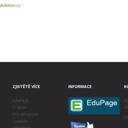
ybdetem.cz
ZJISTĚTĚ VÍCE
INFORMACE
K
EduPage
Bu
O škole
41
Pro veřejnost
te
Soutěže
Přihlášení