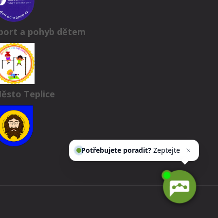
port a pohyb dětem
ěsto Teplice
Potřebujete poradit?
Zeptejte
se našeho asisten