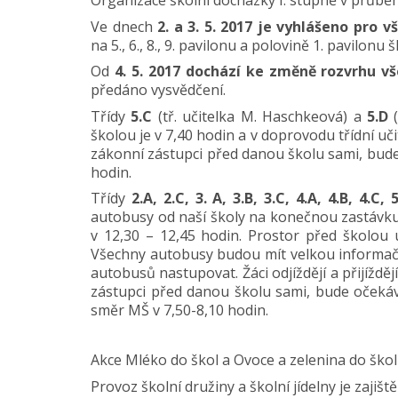
Organizace školní docházky I. stupně v průběh
Ve dnech
2. a 3. 5. 2017 je vyhlášeno pro 
na 5., 6., 8., 9. pavilonu a polovině 1. pavilon
Od
4. 5. 2017 dochází ke změně rozvrhu vš
předáno vysvědčení.
Třídy
5.C
(tř. učitelka M. Haschkeová) a
5.D
(
školou je v 7,40 hodin a v doprovodu třídní uč
zákonní zástupci před danou školu sami, bude
hodin.
Třídy
2.A, 2.C, 3. A, 3.B, 3.C, 4.A, 4.B, 4.C, 
autobusy od naší školy na konečnou zastávku 
v 12,30 – 12,45 hodin. Prostor před školou u
Všechny autobusy budou mít velkou informační
autobusů nastupovat. Žáci odjíždějí a přijíždě
zástupci před danou školu sami, bude očeká
směr MŠ v 7,50-8,10 hodin.
Akce Mléko do škol a Ovoce a zelenina do škol
Provoz školní družiny a školní jídelny je zajišt