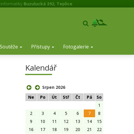
 informatiky
Buzulucká 392, Teplice
Soutěže
Přístupy
Fotogalerie
Kalendář
Srpen 2026
Ne
Po
Út
Stř
Čt
Pá
So
1
2
3
4
5
6
7
8
9
10
11
12
13
14
15
16
17
18
19
20
21
22