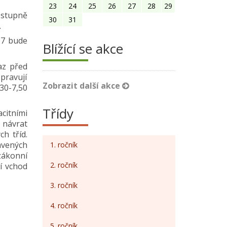
23
24
25
26
27
28
29
 stupně
30
31
.
17 bude
Blížící se akce
az před
opravují
Zobrazit další akce
30-7,50
Třídy
citními
 návrat
h tříd.
avených
1. ročník
 zákonní
2. ročník
í vchod
3. ročník
4. ročník
5. ročník