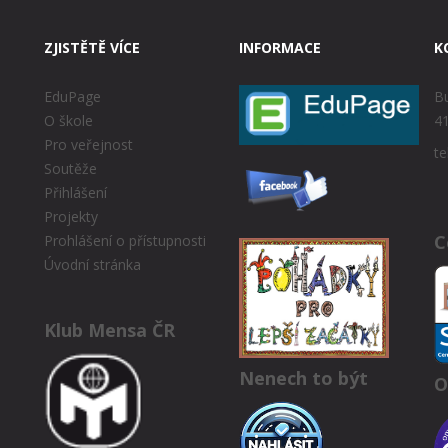
ZJISTĚTĚ VÍCE
INFORMACE
K
EduPage
Bu
O škole
41
Pro veřejnost
te
Soutěže
Přihlášení
Projekty
C
Prohlášení o přístupnosti
Úvodní stránka
Klub Mensa ČR
Nenech to být
O