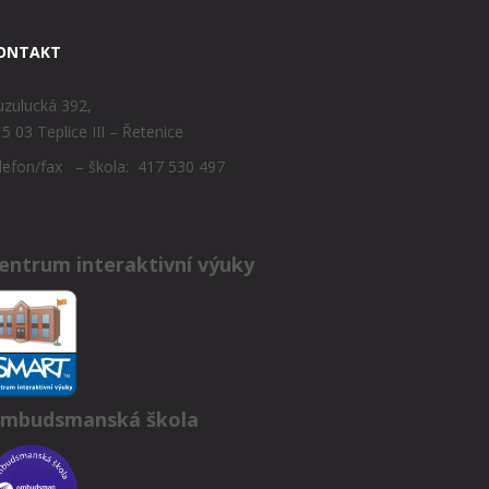
ONTAKT
zulucká 392,
5 03 Teplice III – Řetenice
lefon/fax – škola: 417 530 497
entrum interaktivní výuky
mbudsmanská škola