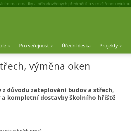
áním matematiky a přírodovědných předmětů a s rozšířenou výukou
ole
Pro veřejnost
Úřední deska
Projekty
střech, výměna oken
 z důvodu zateplování budov a střech,
 a kompletní dostavby školního hřiště