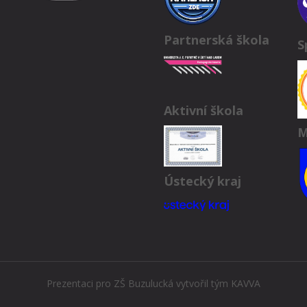
Partnerská škola
S
Aktivní škola
M
Ústecký kraj
Prezentaci pro ZŠ Buzulucká vytvořil tým
KAVVA