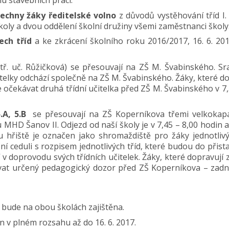
u stavebních prací:
všechny žáky ředitelské volno
z důvodů vystěhování tříd I.
u školy a dvou oddělení školní družiny všemi zaměstnanci školy
ech tříd
a ke zkrácení školního roku 2016/2017, 16. 6. 20
tř. uč. Růžičková) se přesouvají na ZŠ M. Švabinského. Sr
itelky odchází společně na ZŠ M. Švabinského. Žáky, které d
 očekávat druhá třídní učitelka před ZŠ M. Švabinského v 7,
5.A, 5.B
se přesouvají na ZŠ Koperníkova třemi velkokapa
MHD Šanov II. Odjezd od naší školy je v 7,45 – 8,00 hodin a
 hřiště je označen jako shromaždiště pro žáky jednotlivýc
 ceduli s rozpisem jednotlivých tříd, které budou do přist
jí v doprovodu svých třídních učitelek. Žáky, které dopravují
vat určený pedagogický dozor před ZŠ Koperníkova – zadn
 bude na obou školách zajištěna.
ěn v plném rozsahu až do 16. 6. 2017.