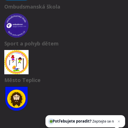
Ombudsmanská škola
Sport a pohyb dětem
Město Teplice
Potřebujete poradit?
Zeptejte se našeho
asistenta