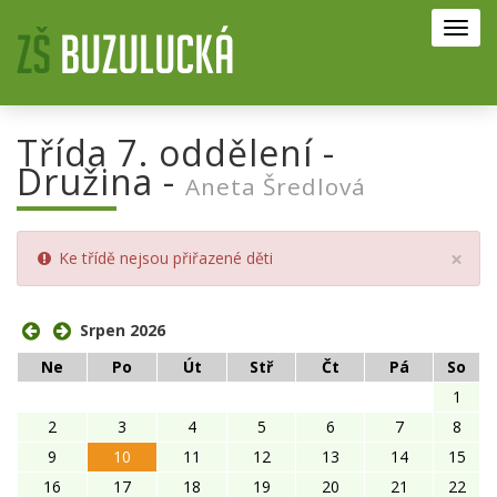
Toggl
navig
Třída 7. oddělení -
Družina -
Aneta Šredlová
Clo
×
Ke třídě nejsou přiřazené děti
Srpen 2026
Ne
Po
Út
Stř
Čt
Pá
So
1
2
3
4
5
6
7
8
9
10
11
12
13
14
15
16
17
18
19
20
21
22