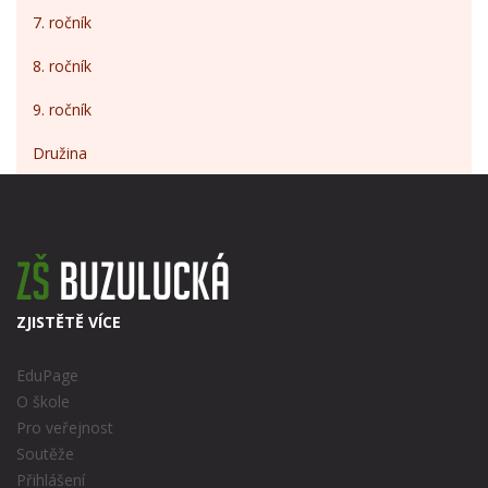
7. ročník
8. ročník
9. ročník
Družina
ZJISTĚTĚ VÍCE
EduPage
O škole
Pro veřejnost
Soutěže
Přihlášení