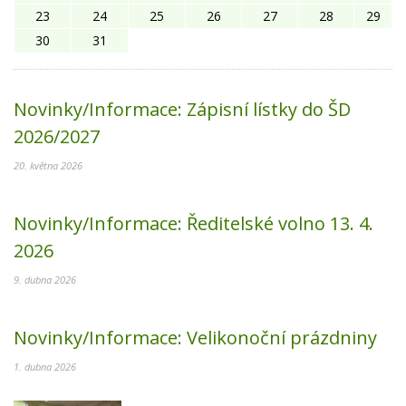
23
24
25
26
27
28
29
30
31
Novinky/Informace:
Zápisní lístky do ŠD
2026/2027
20. května 2026
Novinky/Informace:
Ředitelské volno 13. 4.
2026
9. dubna 2026
Novinky/Informace:
Velikonoční prázdniny
1. dubna 2026