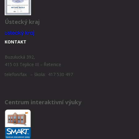
Ústecký kraj
KONTAKT
Buzulucká 392,
415 03 Teplice III – Řetenice
telefon/fax – škola: 417 530 497
Centrum interaktivní výuky