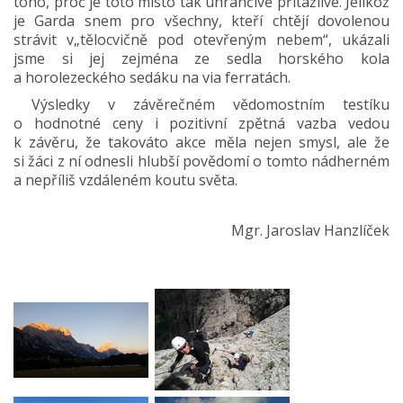
toho, proč je toto místo tak uhrančivě přitažlivé. Jelikož
je Garda snem pro všechny, kteří chtějí dovolenou
strávit v„tělocvičně pod otevřeným nebem“, ukázali
jsme si jej zejména ze sedla horského kola
a horolezeckého sedáku na via ferratách.
Výsledky v závěrečném vědomostním testíku
o hodnotné ceny i pozitivní zpětná vazba vedou
k závěru, že takováto akce měla nejen smysl, ale že
si žáci z ní odnesli hlubší povědomí o tomto nádherném
a nepříliš vzdáleném koutu světa.
Mgr. Jaroslav Hanzlíček