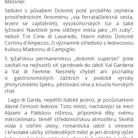
Messner.
Setkání s půvabem Dolomit poté proběhlo zejména
prostřednictvím fenoménu „via ferrata(železná cesta,
lezení se zajištěním), vysokohorských túr a také
lyžování. Navštívili jsme stěžejní místa jako „tři zuby“,
neboli Tre Cime di Lavaredo, hlavní město Dolomit
Cortinu d'Ampezzo, či významné středisko s ledovcovou
kulisou Madonnu di Campiglio.
S lyžařskou permanentkou „dolomiti superski“ jsme
zavítali na nejhustší síť sjezdovek do údolí Val Gardena
a Val di Fiemme. Nesměly chybět ani poznatky
o gastronomických zážitcích v podobě výroby
jihotyrolského špeku, pěstování vína a kouzla horských
chat.
Lago di Garda, největší italské jezero, je pozůstatkem
dávné činnosti ledovce. Toto místo, nacházející se mezi
Alpami a Pádskou nížinou, připomíná díky svému
mikroklimatu téměř středomořskou atmosféru. Skvělá
voda s obřími útesy, romantická údolí s vinicemi
i křivolaké uličky středověkých měst je jen drobný výčet