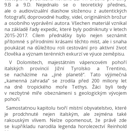
9.B a 9.D. Nejednalo se o teoretický přednes,
ale o audiovizuální diashow složenou z autentických
fotografií, doprovodné hudby, videí, originálních brožur
a osobního vyprávění autora. Všechen materiál vznikal
na základě řady expedic, které byly podniknuty v letech
2015-2017. Cílem přednášky bylo nejen seznámit
přítomné s přírodními krásami těchto míst, ale i snaha
poukázat na důležitou roli cestování pro aktivní život
člověka a význam terénních exkurzí ve výuce zeměpisu.
V Dolomitech, majestátním vápencovém pohoří
italských provincií Jižní Tyrolsko a Trentino,
se nacházíme na „jiné planetě“. Tato výjimečná
„kamenná zahrada“ se zrodila před 200 miliony let
na dně tropického moře Tethys. Žáci byli tedy
v nezbytné míře obeznámeni s geologickým vývojem
pohoří.
Samostatnou kapitolu tvoří místní obyvatelstvo, které
je prodchnuté nejen italským, ale zejména také
rakouským vlivem. Nelze opomenout, že právě zde
se kupříkladu narodila legenda horolezectví Reinhold