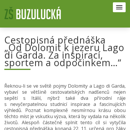
Toggl
navig
Cestopisná přednáška
„Od Dolomit k jezeru Lago
di Garda. Za inspirací,
sportem a odpočinkem…“
Řeknou-li se ve světě pojmy Dolomity a Lago di Garda,
vybaví se většině cestovatelských nadšenců nejen
sepětí s Itálií, nýbrž také dva přírodní ráje
s nevyčerpatelnou studnicí inspirace a fascinujících
výhledů. Poznat komplexně nesmírnou krásu obou
těchto míst je vskutku výzva, která by vydala na několik
životů. Alespoň částečně splnit tento cíl si vytyčila
cestopisná přednáška konaná 22. 11. určená pro žáky