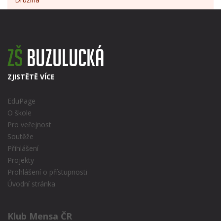
ZJISTĚTĚ VÍCE
EduPage
O škole
Pro veřejnost
Soutěže
Přihlášení
Projekty
Prohlášení o přístupnosti
Úvodní stránka
Klub Mensa ČR