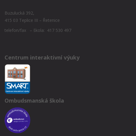
Buzulucká 392,
415 03 Teplice III – Řetenice
telefon/fax – škola: 417 530 497
Centrum interaktivní výuky
Ombudsmanská škola