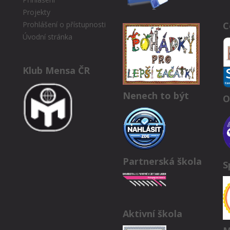
Projekty
C
Prohlášení o přístupnosti
Úvodní stránka
Klub Mensa ČR
Nenech to být
O
Partnerská škola
S
Aktivní škola