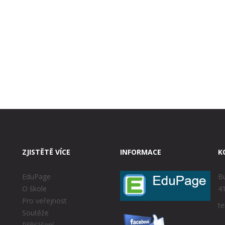
ZJISTĚTĚ VÍCE
INFORMACE
K
EduPage
Bu
O škole
41
Pro veřejnost
te
Soutěže
Přihlášení