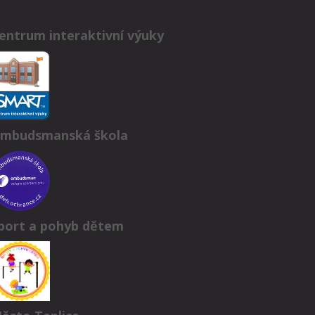
entrum interaktivní výuky
mbudsmanská škola
port a pohyb dětem