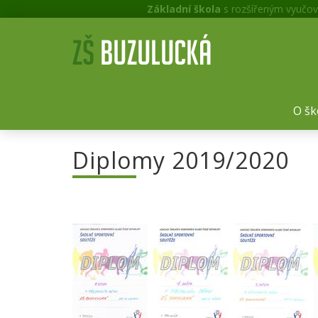
Základní škola
s rozšířeným vyučov
O šk
Diplomy 2019/2020