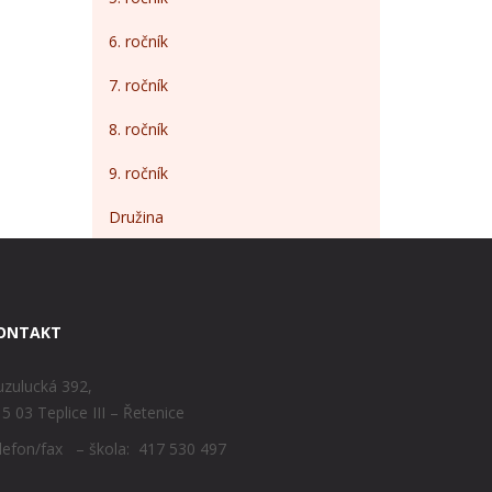
6. ročník
7. ročník
8. ročník
9. ročník
Družina
ONTAKT
zulucká 392,
5 03 Teplice III – Řetenice
lefon/fax – škola: 417 530 497