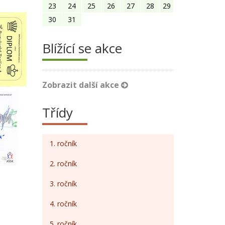
23
24
25
26
27
28
29
30
31
Blížící se akce
Zobrazit další akce
Třídy
1. ročník
2. ročník
3. ročník
4. ročník
5. ročník