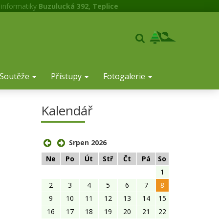
 informatiky
Buzulucká 392, Teplice
Soutěže
Přístupy
Fotogalerie
Kalendář
Srpen 2026
Ne
Po
Út
Stř
Čt
Pá
So
1
2
3
4
5
6
7
8
9
10
11
12
13
14
15
16
17
18
19
20
21
22