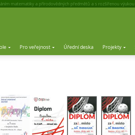
áním matematiky a přírodovědných předmětů a s rozšířenou výukou
ole
Pro veřejnost
Úřední deska
Projekty