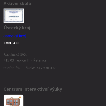
Aktivní škola
Ústecký kraj
KONTAKT
Buzulucká 392,
415 03 Teplice III – Řetenice
telefon/fax – škola: 417 530 497
Centrum interaktivní výuky