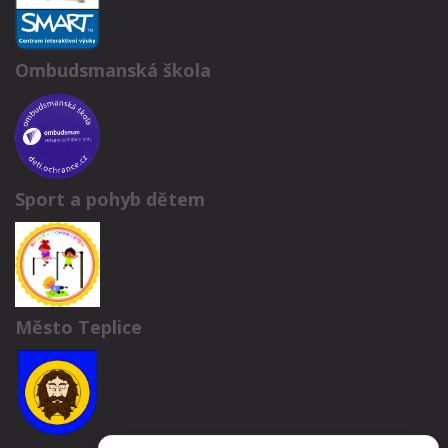
Ombudsmanská škola
Sport a pohyb dětem
Město Teplice