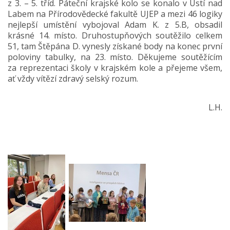
z 3. – 5. tříd. Páteční krajské kolo se konalo v Ústí nad
Labem na Přírodovědecké fakultě UJEP a mezi 46 logiky
nejlepší umístění vybojoval Adam K. z 5.B, obsadil
krásné 14. místo. Druhostupňových soutěžilo celkem
51, tam Štěpána D. vynesly získané body na konec první
poloviny tabulky, na 23. místo. Děkujeme soutěžícím
za reprezentaci školy v krajském kole a přejeme všem,
ať vždy vítězí zdravý selský rozum.
L.H.