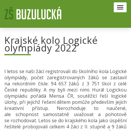
Toggl
navig
Krajské kolo Logické
olympiády 2022
I letos se naši žáci registrovali do školního kola Logické
olympiády, počet zaregistrovaných žáků se zastavil
na rekordním čísle: 94 657 žáků z 3 751 škol z celé
České republiky. A my byli mezi nimi. Hurá! Logickou
olympiádu pořádá Mensa ČR, soutěžící řeší logické
úlohy, při jejichž řešení dětem pomůže především jejich
kreativní přístup. Nerozhoduje to naučené,
ale schopnost samostatně uvažovat a pohotově
se rozhodovat. Letos se do krajského kola jako úspěšní
řešitelé probojovali celkem 4 žáci z II. stupně a 9 žáků