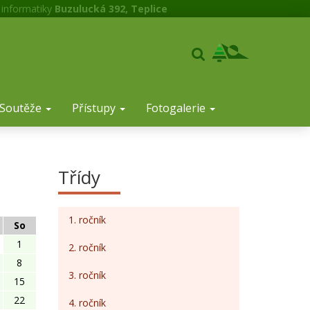
 informatiky
Buzulucká 392, Teplice
Soutěže
Přístupy
Fotogalerie
Třídy
1. ročník
So
1
2. ročník
8
3. ročník
15
22
4. ročník