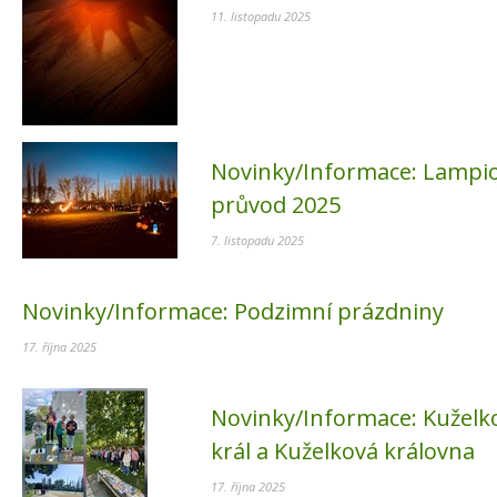
11. listopadu 2025
Novinky/Informace:
Lampi
průvod 2025
7. listopadu 2025
Novinky/Informace:
Podzimní prázdniny
17. října 2025
Novinky/Informace:
Kuželk
král a Kuželková královna
17. října 2025