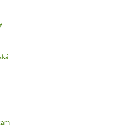
y
ská
kam