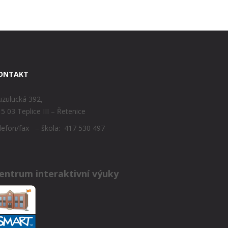
ONTAKT
zulucká 392,
5 03 Teplice III – Řetenice
lefon/fax – škola: 417 530 497
entrum interaktivní výuky