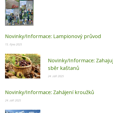
Novinky/Informace:
Lampionový průvod
15. října 2025
Novinky/Informace:
Zahaju
sběr kaštanů
24. září 2025
Novinky/Informace:
Zahájení kroužků
24. září 2025