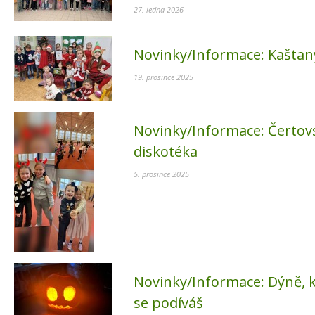
27. ledna 2026
Novinky/Informace:
Kaštan
19. prosince 2025
Novinky/Informace:
Čertov
diskotéka
5. prosince 2025
Novinky/Informace:
Dýně, 
se podíváš