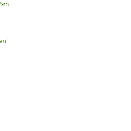
čení
vní