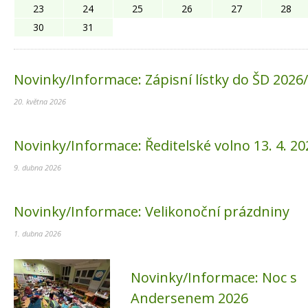
23
24
25
26
27
28
30
31
Novinky/Informace:
Zápisní lístky do ŠD 2026
20. května 2026
Novinky/Informace:
Ředitelské volno 13. 4. 20
9. dubna 2026
Novinky/Informace:
Velikonoční prázdniny
1. dubna 2026
Novinky/Informace:
Noc s
Andersenem 2026