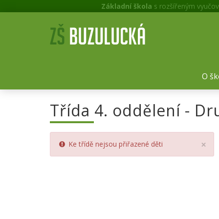
Základní škola
s rozšířeným vyučov
O šk
Třída 4. oddělení - Dr
Cl
×
Ke třídě nejsou přiřazené děti