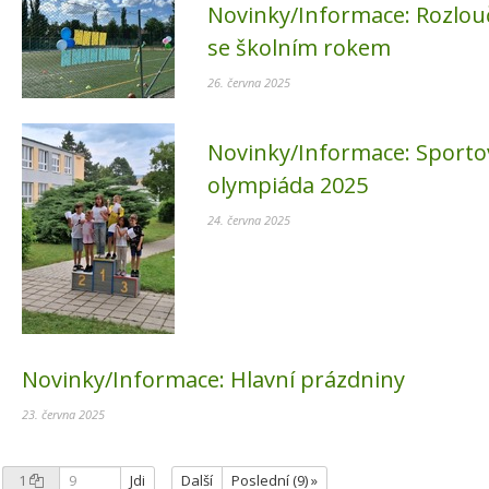
Novinky/Informace:
Rozlou
se školním rokem
26. června 2025
Novinky/Informace:
Sporto
olympiáda 2025
24. června 2025
Novinky/Informace:
Hlavní prázdniny
23. června 2025
1
Jdi
Další
Poslední (9) »