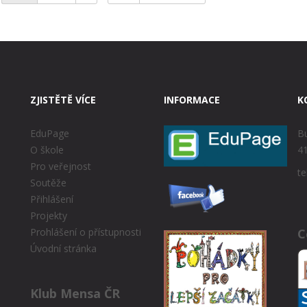
ZJISTĚTĚ VÍCE
INFORMACE
K
EduPage
Bu
O škole
41
Pro veřejnost
te
Soutěže
Přihlášení
Projekty
C
Prohlášení o přístupnosti
Úvodní stránka
Klub Mensa ČR