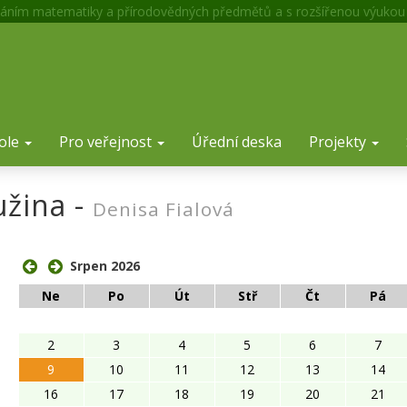
áním matematiky a přírodovědných předmětů a s rozšířenou výukou
ole
Pro veřejnost
Úřední deska
Projekty
užina -
Denisa Fialová
ose
Srpen 2026
Ne
Po
Út
Stř
Čt
Pá
2
3
4
5
6
7
9
10
11
12
13
14
16
17
18
19
20
21