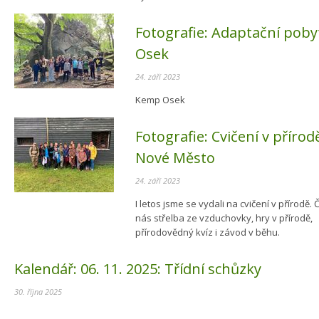
Fotografie:
Adaptační pobyt 
Osek
24. září 2023
Kemp Osek
Fotografie:
Cvičení v přírodě
Nové Město
24. září 2023
I letos jsme se vydali na cvičení v přírodě.
nás střelba ze vzduchovky, hry v přírodě,
přírodovědný kvíz i závod v běhu.
Kalendář:
06. 11. 2025:
Třídní schůzky
30. října 2025