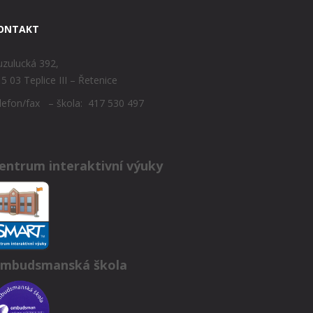
ONTAKT
zulucká 392,
5 03 Teplice III – Řetenice
lefon/fax – škola: 417 530 497
entrum interaktivní výuky
mbudsmanská škola