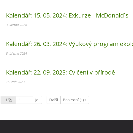
Kalendář:
15. 05. 2024:
Exkurze - McDonald´s
3. května 2024
Kalendář:
26. 03. 2024:
Výukový program ekol
8. března 2024
Kalendář:
22. 09. 2023:
Cvičení v přírodě
15. září 2023
1
Jdi
Další
Poslední (1) »