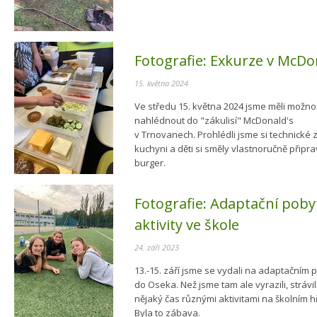
Fotografie:
Exkurze v McDo
15. května 2024
Ve středu 15. května 2024 jsme měli možno
nahlédnout do "zákulisí" McDonald's
v Trnovanech. Prohlédli jsme si technické 
kuchyni a děti si směly vlastnoručně připra
burger.
Fotografie:
Adaptační pobyt 
aktivity ve škole
24. září 2023
13.-15. září jsme se vydali na adaptačním 
do Oseka. Než jsme tam ale vyrazili, strávil
nějaký čas různými aktivitami na školním hři
Byla to zábava.