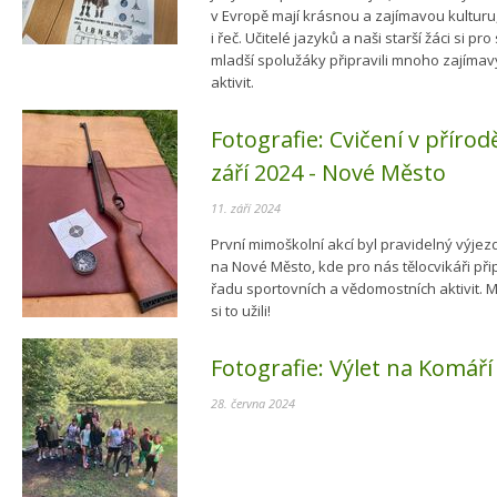
v Evropě mají krásnou a zajímavou kulturu, 
i řeč. Učitelé jazyků a naši starší žáci si pro
mladší spolužáky připravili mnoho zajíma
aktivit.
Fotografie:
Cvičení v přírod
září 2024 - Nové Město
11. září 2024
První mimoškolní akcí byl pravidelný výjez
na Nové Město, kde pro nás tělocvikáři přip
řadu sportovních a vědomostních aktivit. 
si to užili!
Fotografie:
Výlet na Komáří
28. června 2024