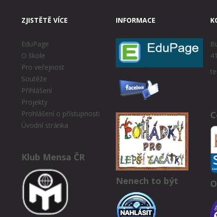
ZJISTĚTĚ VÍCE
INFORMACE
K
EduPage
Bu
O škole
41
Pro veřejnost
te
Soutěže
Přihlášení
Projekty
C
Prohlášení o přístupnosti
Úvodní stránka
Klub Mensa ČR
Nenech to být
O