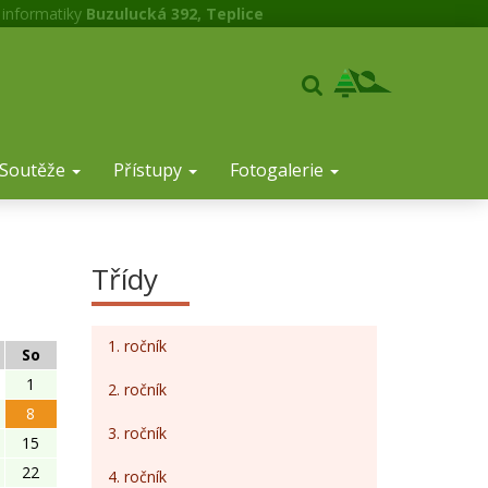
 informatiky
Buzulucká 392, Teplice
Soutěže
Přístupy
Fotogalerie
Třídy
1. ročník
So
1
2. ročník
8
3. ročník
15
22
4. ročník