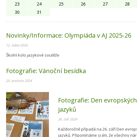
23
24
25
26
27
28
30
31
Novinky/Informace:
Olympiáda v AJ 2025-26
12. ledna 2026
Školní kolo jazykové soutěže
Fotografie:
Vánoční besídka
20. prosince 2024
Fotografie:
Den evropskýc
jazyků
26. září 2024
Každoročně připadá na 26. září Den evro
jazyků. Připomínáme si jím, že všechny ná