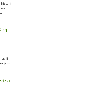
historii
 své
vých
ě 11.
d
ravili
Moc jsme
 vížku