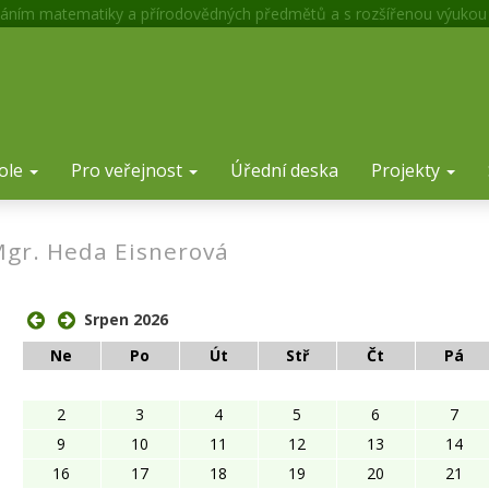
áním matematiky a přírodovědných předmětů a s rozšířenou výukou
ole
Pro veřejnost
Úřední deska
Projekty
gr. Heda Eisnerová
ose
Srpen 2026
Ne
Po
Út
Stř
Čt
Pá
2
3
4
5
6
7
9
10
11
12
13
14
16
17
18
19
20
21