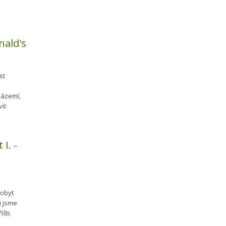
nald's
st
zázemí,
vit
I. -
pobyt
i jsme
šti.