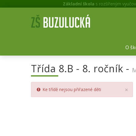
Základní škola
s rozšířeným vyučov
O šk
Třída 8.B - 8. ročník -
M
Cl
×
Ke třídě nejsou přiřazené děti