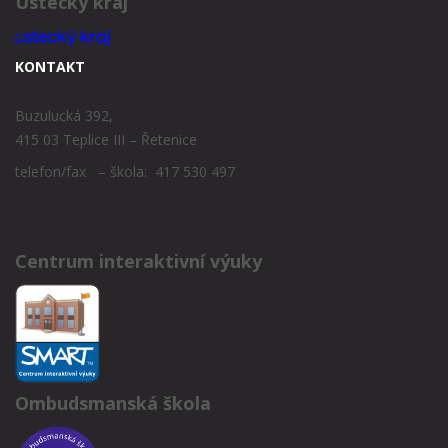
Ústecký kraj
KONTAKT
Buzulucká 392,
415 03 Teplice III – Řetenice
telefon/fax – škola: 417 530 497
Centrum interaktivní výuky
Ombudsmanská škola