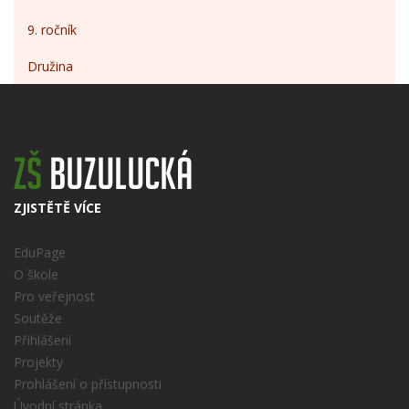
9. ročník
Družina
ZJISTĚTĚ VÍCE
EduPage
O škole
Pro veřejnost
Soutěže
Přihlášení
Projekty
Prohlášení o přístupnosti
Úvodní stránka