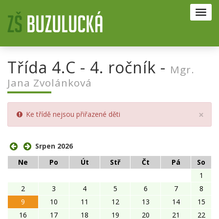
Toggl
navig
Třída 4.C - 4. ročník -
Mgr.
Jana Zvolánková
Clo
×
Ke třídě nejsou přiřazené děti
Srpen 2026
Ne
Po
Út
Stř
Čt
Pá
So
1
2
3
4
5
6
7
8
9
10
11
12
13
14
15
16
17
18
19
20
21
22