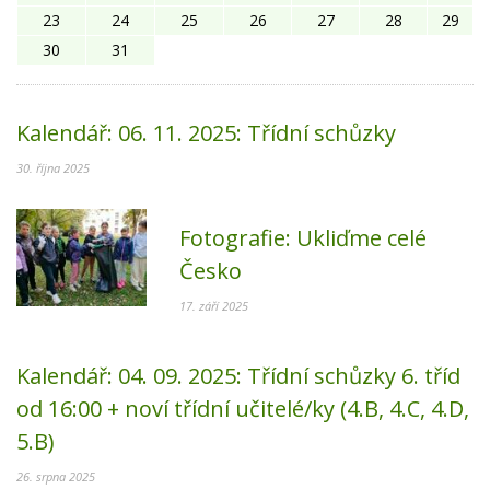
23
24
25
26
27
28
29
30
31
Kalendář:
06. 11. 2025:
Třídní schůzky
30. října 2025
Fotografie:
Ukliďme celé
Česko
17. září 2025
Kalendář:
04. 09. 2025:
Třídní schůzky 6. tříd
od 16:00 + noví třídní učitelé/ky (4.B, 4.C, 4.D,
5.B)
26. srpna 2025