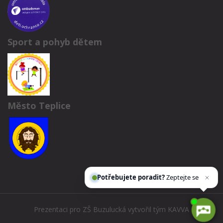
Sport a pohyb dětem
Město Teplice
Potřebujete poradit?
Zeptejte se našeho
asistenta
Prezentaci pro ZŠ Buzulucká vytvořil tým
KAVVA