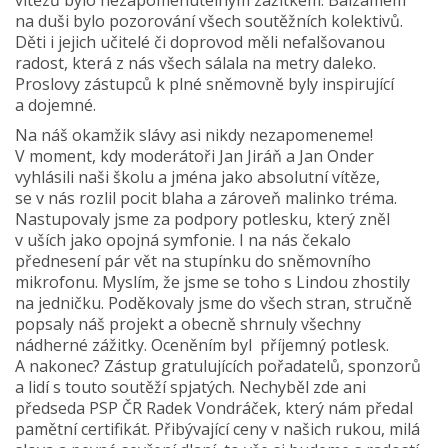
vítězů bylo nezapomenutelným zážitkem. Balzámem
na duši bylo pozorování všech soutěžních kolektivů.
Děti i jejich učitelé či doprovod měli nefalšovanou
radost, která z nás všech sálala na metry daleko.
Proslovy zástupců k plné sněmovně byly inspirující
a dojemné.
Na náš okamžik slávy asi nikdy nezapomeneme!
V moment, kdy moderátoři Jan Jiráň a Jan Onder
vyhlásili naši školu a jména jako absolutní vítěze,
se v nás rozlil pocit blaha a zároveň malinko tréma.
Nastupovaly jsme za podpory potlesku, který zněl
v uších jako opojná symfonie. I na nás čekalo
přednesení pár vět na stupínku do sněmovního
mikrofonu. Myslím, že jsme se toho s Lindou zhostily
na jedničku. Poděkovaly jsme do všech stran, stručně
popsaly náš projekt a obecně shrnuly všechny
nádherné zážitky. Oceněním byl příjemný potlesk.
A nakonec? Zástup gratulujících pořadatelů, sponzorů
a lidí s touto soutěží spjatých. Nechyběl zde ani
předseda PSP ČR Radek Vondráček, který nám předal
pamětní certifikát. Přibývající ceny v našich rukou, milá