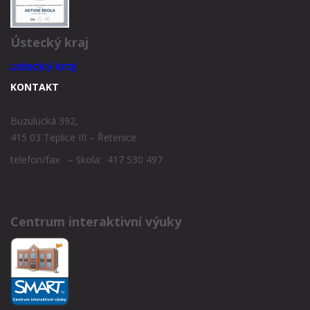
Ústecký kraj
KONTAKT
Buzulucká 392,
415 03 Teplice III – Řetenice
telefon/fax – škola: 417 530 497
Centrum interaktivní výuky