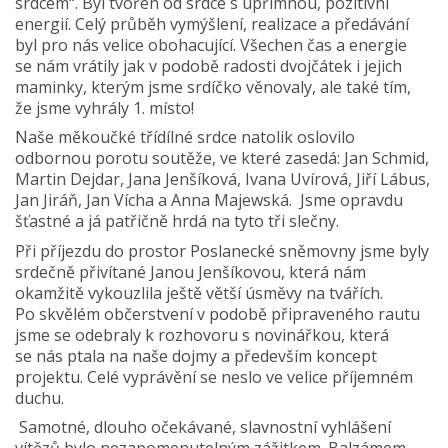
srdcem“. Byl tvořen od srdce s upřímnou, pozitivní
energií. Celý průběh vymýšlení, realizace a předávání
byl pro nás velice obohacující. Všechen čas a energie
se nám vrátily jak v podobě radosti dvojčátek i jejich
maminky, kterým jsme srdíčko věnovaly, ale také tím,
že jsme vyhrály 1. místo!
Naše měkoučké třídílné srdce natolik oslovilo
odbornou porotu soutěže, ve které zasedá: Jan Schmid,
Martin Dejdar, Jana Jenšíková, Ivana Uvírová, Jiří Lábus,
Jan Jiráň, Jan Vícha a Anna Majewská. Jsme opravdu
šťastné a já patřičně hrdá na tyto tři slečny.
Při příjezdu do prostor Poslanecké sněmovny jsme byly
srdečně přivítané Janou Jenšíkovou, která nám
okamžitě vykouzlila ještě větší úsměvy na tvářích.
Po skvělém občerstvení v podobě připraveného rautu
jsme se odebraly k rozhovoru s novinářkou, která
se nás ptala na naše dojmy a především koncept
projektu. Celé vyprávění se neslo ve velice příjemném
duchu.
Samotné, dlouho očekávané, slavnostní vyhlášení