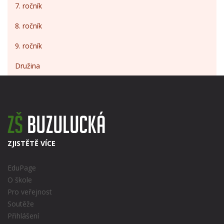
7. ročník
8. ročník
9. ročník
Družina
ZJISTĚTĚ VÍCE
EduPage
O škole
Pro veřejnost
Soutěže
Přihlášení