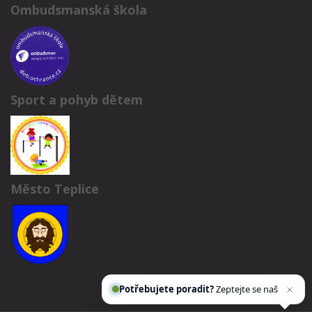
Ombudsmanská škola
Sport a pohyb dětem
Město Teplice
Potřebujete poradit?
Zeptejte se našeho
asistenta
Chettyho
.