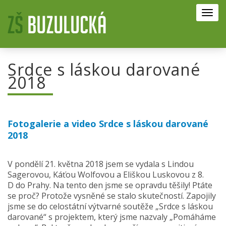
Toggl
navig
Srdce s láskou darované
2018
Fotogalerie a video Srdce s láskou darované
2018
V pondělí 21. května 2018 jsem se vydala s Lindou
Sagerovou, Káťou Wolfovou a Eliškou Luskovou z 8.
D do Prahy. Na tento den jsme se opravdu těšily! Ptáte
se proč? Protože vysněné se stalo skutečností. Zapojily
jsme se do celostátní výtvarné soutěže „Srdce s láskou
darované“ s projektem, který jsme nazvaly „Pomáháme