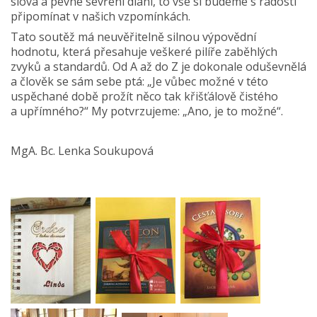
slova a pevné sevření dlaní, to vše si budeme s radostí
připomínat v našich vzpomínkách.
Tato soutěž má neuvěřitelně silnou výpovědní
hodnotu, která přesahuje veškeré pilíře zaběhlých
zvyků a standardů. Od A až do Z je dokonale oduševnělá
a člověk se sám sebe ptá: „Je vůbec možné v této
uspěchané době prožít něco tak křišťálově čistého
a upřímného?“ My potvrzujeme: „Ano, je to možné“.
MgA. Bc. Lenka Soukupová