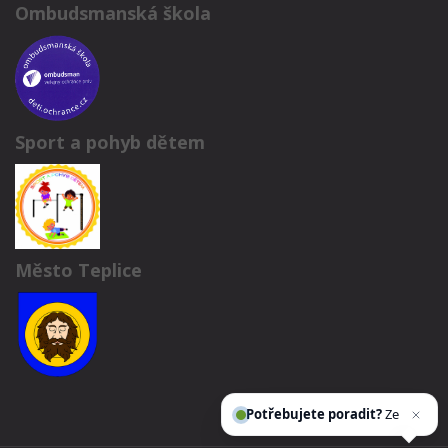
Ombudsmanská škola
Sport a pohyb dětem
Město Teplice
Potřebujete poradit?
Zeptejte se