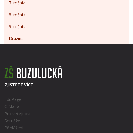
7. ročník
8. ročník
9. ročník
Družina
ZJISTĚTĚ VÍCE
EduPage
O škole
Pro veřejnost
Soutěže
Přihlášení