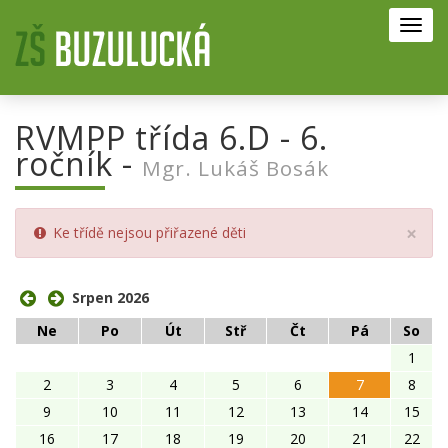
Toggl
navig
RVMPP třída 6.D - 6.
ročník -
Mgr. Lukáš Bosák
Clo
×
Ke třídě nejsou přiřazené děti
Srpen 2026
Ne
Po
Út
Stř
Čt
Pá
So
1
2
3
4
5
6
7
8
9
10
11
12
13
14
15
16
17
18
19
20
21
22