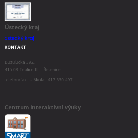
Ústecký kraj
KONTAKT
Buzulucká 392,
415 03 Teplice III – Řetenice
telefon/fax – škola: 417 530 497
Centrum interaktivní výuky