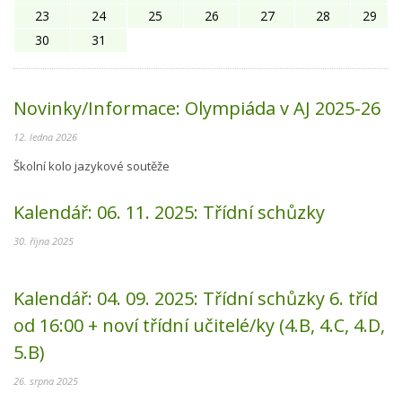
23
24
25
26
27
28
29
30
31
Novinky/Informace:
Olympiáda v AJ 2025-26
12. ledna 2026
Školní kolo jazykové soutěže
Kalendář:
06. 11. 2025:
Třídní schůzky
30. října 2025
Kalendář:
04. 09. 2025:
Třídní schůzky 6. tříd
od 16:00 + noví třídní učitelé/ky (4.B, 4.C, 4.D,
5.B)
26. srpna 2025