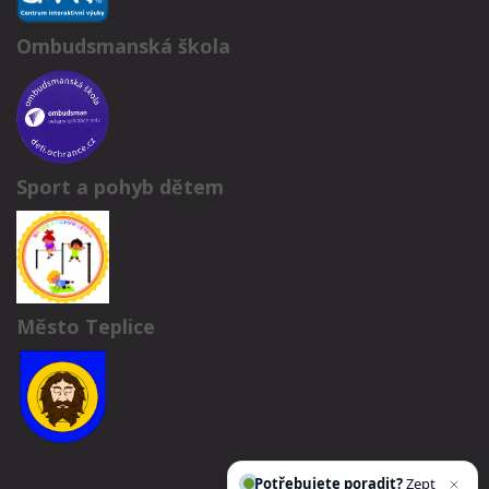
Ombudsmanská škola
Sport a pohyb dětem
Město Teplice
Potřebujete poradit?
Zeptejte se na