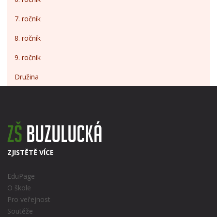
7. ročník
8. ročník
9. ročník
Družina
ZJISTĚTĚ VÍCE
EduPage
O škole
Pro veřejnost
Soutěže