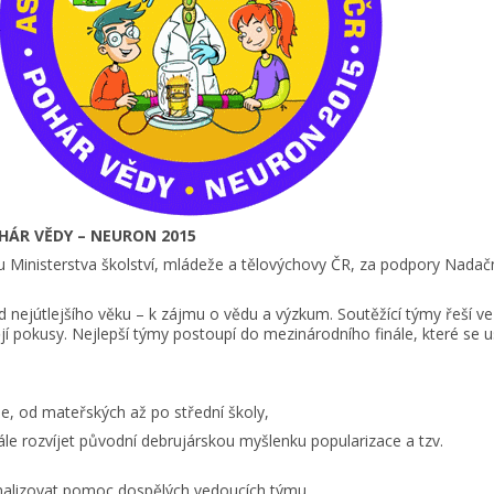
HÁR VĚDY – NEURON 2015
inisterstva školství, mládeže a tělovýchovy ČR, za podpory Nadač
jútlejšího věku – k zájmu o vědu a výzkum. Soutěžící týmy řeší ve
í pokusy. Nejlepší týmy postoupí do mezinárodního finále, které se u
, od mateřských až po střední školy,
e rozvíjet původní debrujárskou myšlenku popularizace a tzv.
alizovat pomoc dospělých vedoucích týmu,