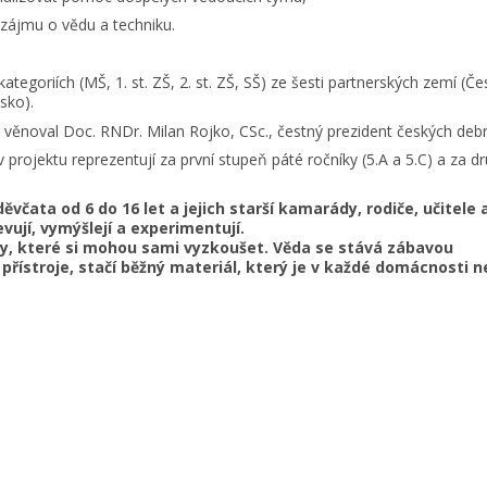
ájmu o vědu a techniku.
riích (MŠ, 1. st. ZŠ, 2. st. ZŠ, SŠ) ze šesti partnerských zemí (Če
sko).
oval Doc. RNDr. Milan Rojko, CSc., čestný prezident českých debr
jektu reprezentují za první stupeň páté ročníky (5.A a 5.C) a za d
ta od 6 do 16 let a jejich starší kamarády, rodiče, učitele a
vují, vymýšlejí a experimentují.
usy, které si mohou sami vyzkoušet. Věda se stává zábavo
přístroje, stačí běžný materiál, který je v každé domácnosti 