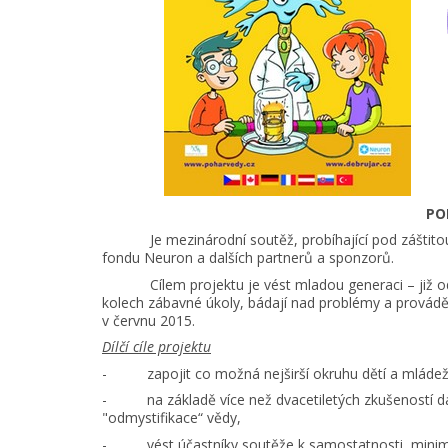
PO
Je mezinárodní soutěž, probíhající pod záštitou M
fondu Neuron a dalších partnerů a sponzorů.
Cílem projektu je vést mladou generaci – již od ne
kolech zábavné úkoly, bádají nad problémy a prováděj
v červnu 2015.
Dílčí cíle projektu
- zapojit co možná nejširší okruhu dětí a mládeže
- na základě více než dvacetiletých zkušeností dál
"odmystifikace“ vědy,
- vést účastníky soutěže k samostatnosti, minim