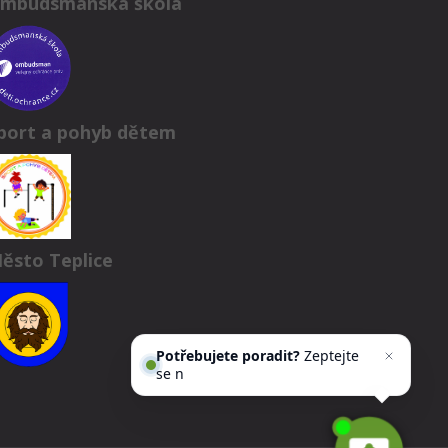
mbudsmanská škola
port a pohyb dětem
ěsto Teplice
Potřebujete poradit?
Zeptejte
se našeho asistenta
C