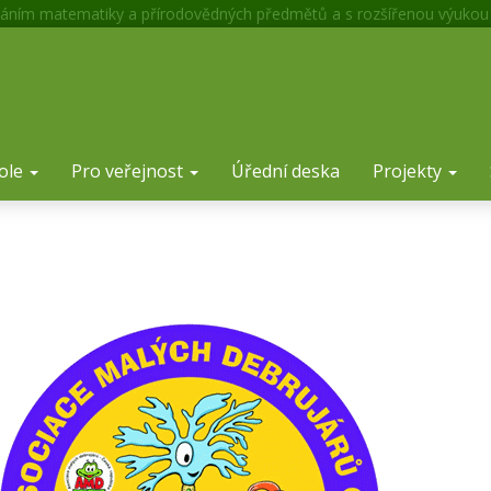
áním matematiky a přírodovědných předmětů a s rozšířenou výukou
ole
Pro veřejnost
Úřední deska
Projekty