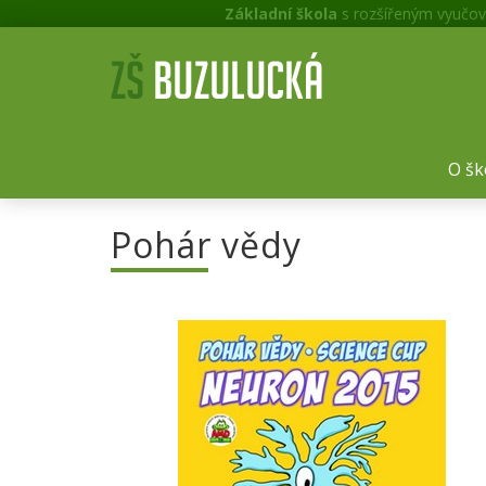
Základní škola
s rozšířeným vyučov
O šk
Pohár vědy