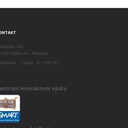
ONTAKT
zulucká 392,
5 03 Teplice III – Řetenice
lefon/fax – škola: 417 530 497
entrum interaktivní výuky