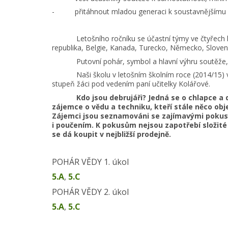
- přitáhnout mladou generaci k soustavnějšímu z
Letošního ročníku se účastní týmy ve čtyřech katego
republika, Belgie, Kanada, Turecko, Německo, Sloven
Putovní pohár, symbol a hlavní výhru soutěže, věn
Naši školu v letošním školním roce (2014/15) v pro
stupeň žáci pod vedením paní učitelky Kolářové.
Kdo jsou debrujáři? Jedná se o chlapce a děvča
zájemce o vědu a techniku, kteří stále něco obje
Zájemci jsou seznamováni se zajímavými pok
i poučením. K pokusům nejsou zapotřebí složité 
se dá koupit v nejbližší prodejně.
POHÁR VĚDY 1. úkol
5.A
,
5.C
POHÁR VĚDY 2. úkol
5.A
,
5.C