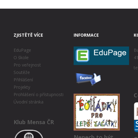
ZJISTĚTĚ VÍCE
INFORMACE
K
EduPage
Bu
O škole
41
Pro veřejnost
te
Soutěže
Přihlášení
Projekty
C
Prohlášení o přístupnosti
Úvodní stránka
Klub Mensa ČR
Nenech to být