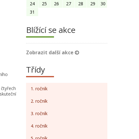
24
25
26
27
28
29
30
31
Blížící se akce
Zobrazit další akce
Třídy
ního
 čtyřech
1. ročník
skuteční
2. ročník
3. ročník
4. ročník
5. ročník