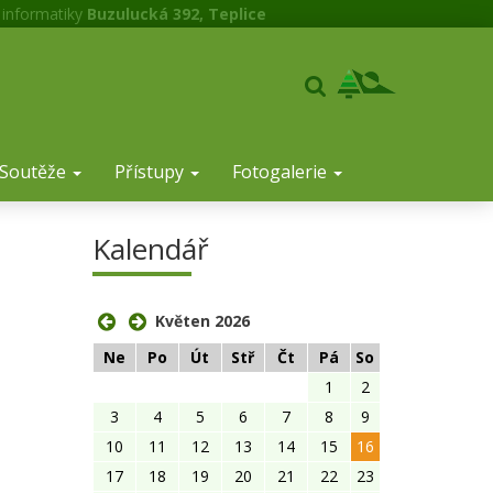
 informatiky
Buzulucká 392, Teplice
Soutěže
Přístupy
Fotogalerie
Kalendář
Květen 2026
Ne
Po
Út
Stř
Čt
Pá
So
1
2
3
4
5
6
7
8
9
10
11
12
13
14
15
16
17
18
19
20
21
22
23