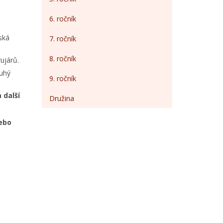
6. ročník
ská
7. ročník
8. ročník
ujárů.
ruhý
9. ročník
 další
Družina
u
nebo