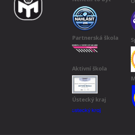
O
Partnerská škola
S
Aktivní škola
M
Ústecký kraj