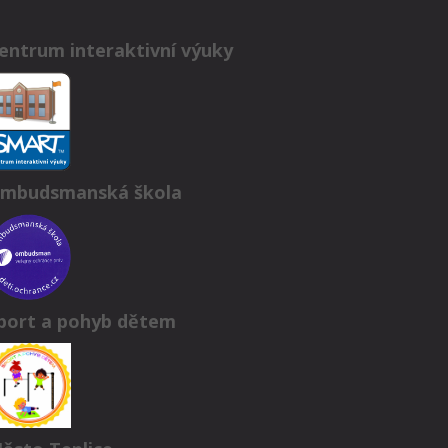
entrum interaktivní výuky
mbudsmanská škola
port a pohyb dětem