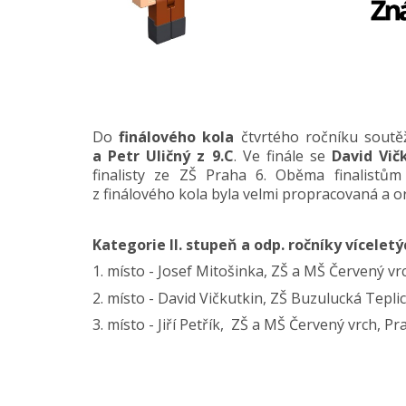
Do
finálového kola
čtvrtého ročníku sout
a Petr Uličný z 9.C
. Ve finále se
David Vič
finalisty ze ZŠ Praha 6. Oběma finalistů
z finálového kola byla velmi propracovaná a or
Kategorie II. stupeň a odp. ročníky vícelet
1. místo - Josef Mitošinka, ZŠ a MŠ Červený vr
2. místo - David Vičkutkin, ZŠ Buzulucká Tepli
3. místo - Jiří Petřík, ZŠ a MŠ Červený vrch, P