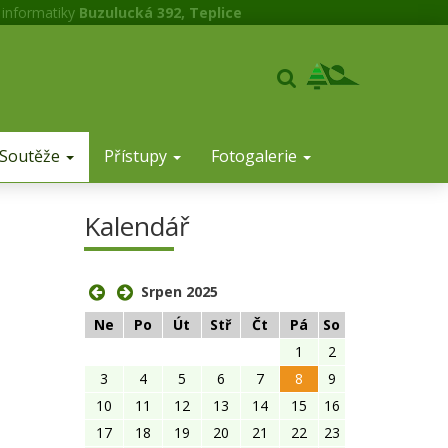
 informatiky
Buzulucká 392, Teplice
Soutěže
Přístupy
Fotogalerie
Kalendář
Srpen 2025
Ne
Po
Út
Stř
Čt
Pá
So
1
2
3
4
5
6
7
8
9
10
11
12
13
14
15
16
17
18
19
20
21
22
23