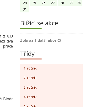
24
25
26
27
28
29
30
31
Blížící se akce
n z 8.D
Zobrazit další akce
ezi dva
ž práce
Třídy
1. ročník
2. ročník
3. ročník
4. ročník
ří Bindr
5. ročník