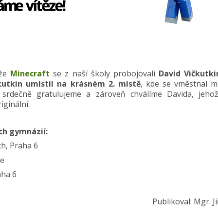
ěže
Minecraft
se z naší školy probojovali
David Vičkutki
kutkin umístil na krásném 2. místě
, kde se vměstnal m
m srdečně gratulujeme a zároveň chválíme Davida, jeho
iginální.
ých gymnázií:
ch, Praha 6
ce
raha 6
Publikoval: Mgr. Ji