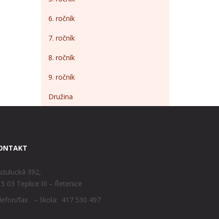
6. ročník
7. ročník
8. ročník
9. ročník
Družina
ONTAKT
zulucká 392,
5 03 Teplice III – Řetenice
lefon/fax – škola: 417 530 497