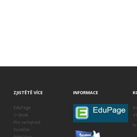
ZJISTĚTĚ VÍCE
INFORMACE
K
EduPage
Bu
O škole
41
Pro veřejnost
te
Soutěže
Přihlášení