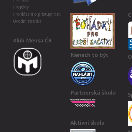
Projekty
C
Prohlášení o přístupnosti
Úvodní stránka
Klub Mensa ČR
Nenech to být
O
Partnerská škola
S
Aktivní škola