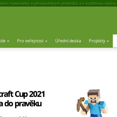
áním matematiky a přírodovědných předmětů a s rozšířenou výukou
ole
Pro veřejnost
Úřední deska
Projekty