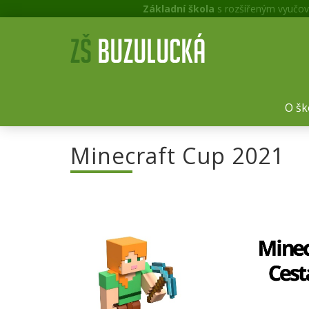
Základní škola
s rozšířeným vyučov
O šk
Minecraft Cup 2021