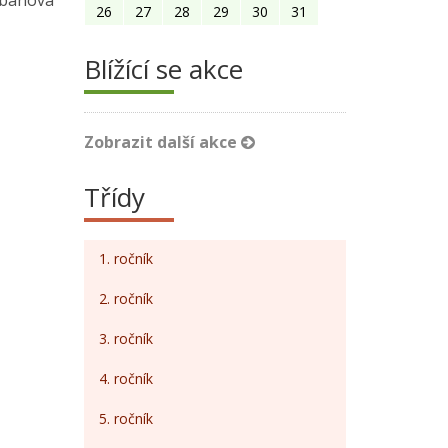
rbanová
26
27
28
29
30
31
Blížící se akce
Zobrazit další akce
Třídy
1. ročník
2. ročník
3. ročník
4. ročník
5. ročník