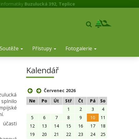
 informatiky
Buzulucká 392, Teplice
Soutěže
Přístupy
Fotogalerie
Kalendář
Červenec 2026
zulucká
Ne
Po
Út
Stř
Čt
Pá
So
splnilo
mpijské
1
2
3
4
í.
5
6
7
8
9
10
11
 účasti
12
13
14
15
16
17
18
19
20
21
22
23
24
25