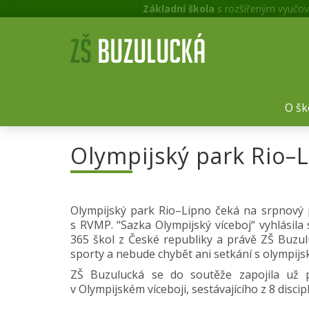
Základní škola
s rozšířeným vyučov
O šk
Olympijský park Rio–
Olympijský park Rio–Lipno čeká na srpnový p
s RVMP. “Sazka Olympijský víceboj“ vyhlásila
365 škol z České republiky a právě ZŠ Buzulu
sporty a nebude chybět ani setkání s olympijsk
ZŠ Buzulucká se do soutěže zapojila už po
v Olympijském víceboji, sestávajícího z 8 discip