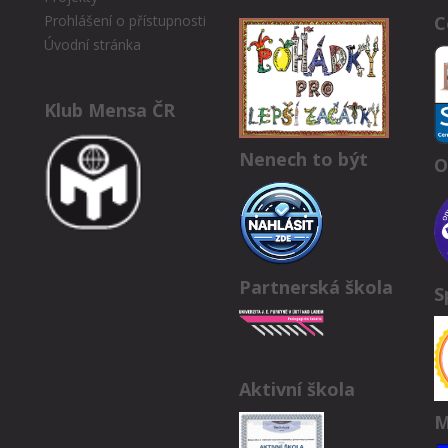
C
Prohlášení o přístupnosti
Úvodní stránka
Klub Mensa ČR
Nenech to být
O
Partnerská škola
S
Aktivní škola
M