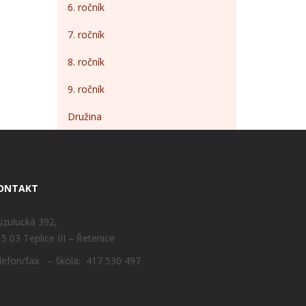
6. ročník
7. ročník
8. ročník
9. ročník
Družina
ONTAKT
zulucká 392,
5 03 Teplice III – Řetenice
lefon/fax – škola: 417 530 497