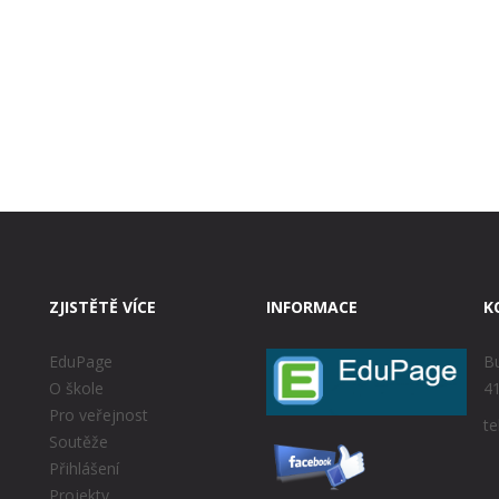
ZJISTĚTĚ VÍCE
INFORMACE
K
EduPage
Bu
O škole
41
Pro veřejnost
te
Soutěže
Přihlášení
Projekty