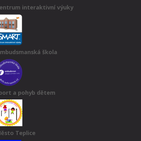
entrum interaktivní výuky
mbudsmanská škola
port a pohyb dětem
ěsto Teplice