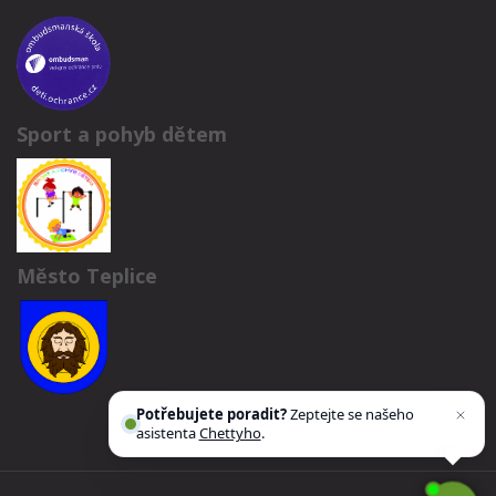
Sport a pohyb dětem
Město Teplice
Potřebujete poradit?
Zeptejte se našeho
asistenta
Chettyho
.