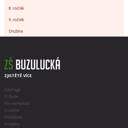
8. ročník
9. ročník
Družina
ZJISTĚTĚ VÍCE
EduPage
O škole
Pro veřejnost
Soutěže
Přihlášení
Projekty