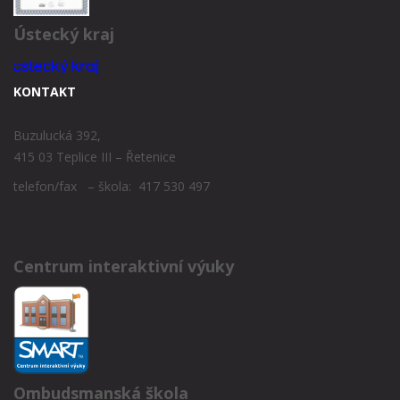
Ústecký kraj
KONTAKT
Buzulucká 392,
415 03 Teplice III – Řetenice
telefon/fax – škola: 417 530 497
Centrum interaktivní výuky
Ombudsmanská škola