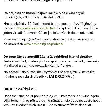
Do projektu se mohou zapojit učitelé a žáci všech typů
mateřských, základních a středních škol.
Hra se skládá z 10 úkolů, které budou postupně zvěřejňovány
na webu
www.etwinning.cz./10 let/
. Za splnění úkolu tým obdrží
jeden virtuální odznak. Cílem je získat všech deset odznaků.
Seznam zapojených škol i počet získaných odznaků najdete
na stránkách
www.etwinning.cz/prehled/
.
Do soutěže se zapojili žáci z 2. oddělení školní družiny.
Jednotlivé úkoly budou plnit ve spolupráci paní učitelky Veroniky
Macíkové a paní vychovatelky Kamily Poftové.
Na začátku hry si žáci měli vymyslet i název týmu. Z několika
návrhů jsme vybrali přezdívku
LVÍ DRUŽINA
:-)
ÚKOL 1: ZAČÍNÁME!
Úspěšně jsme se připojili do projektu Hrajeme si s eTwinningem.
Díky tomu máme přístup do TwinSpace, kde budeme zveřejňovat
výstupy z jednotlivých úkolů. Tyto výstupy můžete sledovat