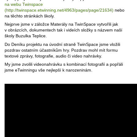
na webu Twinspace
(http://twinspace.etwinning.net/4963/pages/page/21634)
nebo
na těchto stránkách školy.
Nejprve jsme v záložce Materály na TwinSpace vytvořili jak
v obrázcích, dokumentech tak i videích složky s názvem naší
školy Buzulka Teplice.
Do Deníku projektu na úvodní straně TwinSpace jsme vložili
pozdrav ostatním účastníkům hry. Pozdrav mohl mít formu
textové zprávy, fotografie, audio či video nahrávky.
My jsme zvolili videonahrávku s kombinací fotografií a popřáli
jsme eTwinningu vše nejlepší k narozeninám.