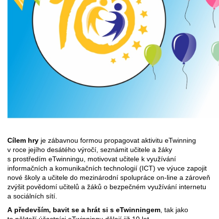
Cílem hry
je zábavnou formou propagovat aktivitu eTwinning
v roce jejího desátého výročí, seznámit učitele a žáky
s prostředím eTwinningu, motivovat učitele k využívání
informačních a komunikačních technologií (ICT) ve výuce zapojit
nové školy a učitele do mezinárodní spolupráce on-line a zároveň
zvýšit povědomí učitelů a žáků o bezpečném využívání internetu
a sociálních sítí.
A především, bavit se a hrát si s eTwinningem
, tak jako
to někteří účastníci eTwinningu dělají již 10 let
.