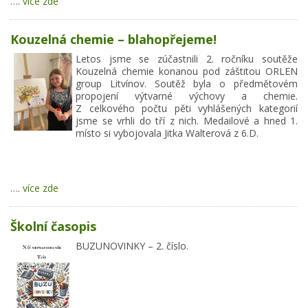
…. více zde
Kouzelná chemie – blahopřejeme!
Letos jsme se zúčastnili 2. ročníku soutěže
Kouzelná chemie konanou pod záštitou ORLEN
group Litvínov. Soutěž byla o předmětovém
propojení výtvarné výchovy a chemie.
Z celkového počtu pěti vyhlášených kategorií
jsme se vrhli do tří z nich. Medailové a hned 1.
místo si vybojovala Jitka Walterová z 6.D.
…. více zde
Školní časopis
BUZUNOVINKY – 2. číslo.