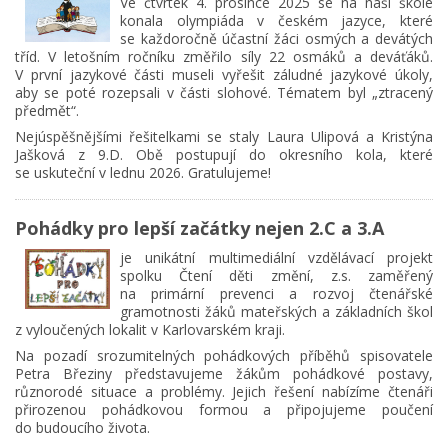
Ve čtvrtek 4. prosince 2025 se na naší škole
konala olympiáda v českém jazyce, které
se každoročně účastní žáci osmých a devátých
tříd. V letošním ročníku změřilo síly 22 osmáků a deváťáků.
V první jazykové části museli vyřešit záludné jazykové úkoly,
aby se poté rozepsali v části slohové. Tématem byl „ztracený
předmět“.
Nejúspěšnějšími řešitelkami se staly Laura Ulipová a Kristýna
Jašková z 9.D. Obě postupují do okresního kola, které
se uskuteční v lednu 2026. Gratulujeme!
Pohádky pro lepší začátky nejen 2.C a 3.A
je unikátní multimediální vzdělávací projekt
spolku Čtení děti změní, z.s. zaměřený
na primární prevenci a rozvoj čtenářské
gramotnosti žáků mateřských a základních škol
z vyloučených lokalit v Karlovarském kraji.
Na pozadí srozumitelných pohádkových příběhů spisovatele
Petra Březiny představujeme žákům pohádkové postavy,
různorodé situace a problémy. Jejich řešení nabízíme čtenáři
přirozenou pohádkovou formou a připojujeme poučení
do budoucího života.