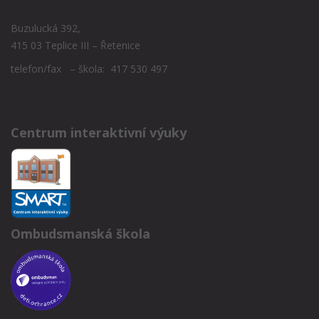
Buzulucká 392,
415 03 Teplice III – Řetenice
telefon/fax – škola: 417 530 497
Centrum interaktivní výuky
Ombudsmanská škola