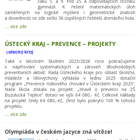
žáků 5. a 9. tříd ZŠ a odpovídajících ročníků
gymnázií. K řešení matematických úloh
zaměřených na logické myšlení i geometrické znalosti
a dovednosti se zde sešlo 36 úspěšných řešitelů domácího kola.
…. více zde
ÚSTECKÝ KRAJ – PREVENCE – PROJEKTY
Také v letošním školním 2025/2026 roce pokračujeme
v naplňování systematických a zároveň dlouhodobých
preventivních aktivit. Rada Ústeckého kraje pro oblast školství,
mládeže a tělovýchovy vyhlásila v lednu 2025 dotační
program „Prevence rizikového chování v Ústeckém kraji 2025”.
Naše škola získala na projekt: „Hravě o prevenci na ZŠ
Buzulucká Teplice” dotaci ve výši 64 080,- Kč. Celkové náklady
na projekt činily 64 080,-Kč, čímž bylo pokryto 100 % tohoto
projektu.
…. více zde
Olympiáda v českém jazyce zná vítěze!