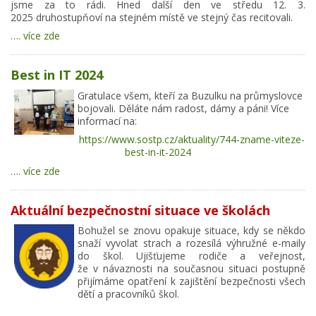
jsme za to rádi. Hned další den ve středu 12. 3.
2025 druhostupňoví na stejném místě ve stejný čas recitovali.
…. více zde
Best in IT 2024
Gratulace všem, kteří za Buzulku na průmyslovce
bojovali. Děláte nám radost, dámy a páni! Více
informací na:
https://www.sostp.cz/aktuality/744-zname-viteze-
best-in-it-2024
…. více zde
Aktuální bezpečnostní situace ve školách
Bohužel se znovu opakuje situace, kdy se někdo
snaží vyvolat strach a rozesílá výhružné e-maily
do škol. Ujišťujeme rodiče a veřejnost,
že v návaznosti na současnou situaci postupně
přijímáme opatření k zajištění bezpečnosti všech
dětí a pracovníků škol.