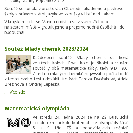
z Teplic, Mariny Popenko z 9.D.
Soutěž se konala v prostorách Obchodní akademie a jatykové
školy s právem státní jazykové zkoušky v Ústí nad Labem.
V krajském kole se Marina umístila se ziskem 75 bodů
na šestém místě – gratulujeme a přejeme hodně úspěchů i do
budoucna!
Soutěž Mladý chemik 2023/2024
Každoroční soutěž Mladý chemik se koná
ve třech kolech. První kolo je školní a v něm
soutěžily obě matematické třídy, tedy 9.D i 9.C.
Z těchto mladých chemiků nejvyššího počtu bodů
z teoretického testu dosáhli tito žáci: Tereza Dvořáková, Adéla
Březinová a Ondřej Lepeška.
…. více zde
Matematická olympiáda
Ve středu 24. ledna 2024 se na ZŠ Buzulucká
konalo okresní kolo Matematické olympiády žáků
5. a 9. tříd ZŠ a odpovídajících ročníků