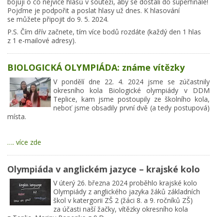
bojují o co nejvíce hlasů v soutěži, aby se dostali do superfinále!
Pojďme je podpořit a poslat hlasy už dnes. K hlasování
se můžete připojit do 9. 5. 2024.
P.S. Čím dřív začnete, tím více bodů rozdáte (každý den 1 hlas
z 1 e-mailové adresy).
BIOLOGICKÁ OLYMPIÁDA: známe vítězky
V pondělí dne 22. 4. 2024 jsme se zúčastnily
okresního kola Biologické olympiády v DDM
Teplice, kam jsme postoupily ze školního kola,
neboť jsme obsadily první dvě (a tedy postupová)
místa.
…. více zde
Olympiáda v anglickém jazyce – krajské kolo
V úterý 26. března 2024 proběhlo krajské kolo
Olympiády z anglického jazyka žáků základních
škol v katergorii ZŠ 2 (žáci 8. a 9. ročníků ZŠ)
za účasti naší žačky, vítězky okresního kola