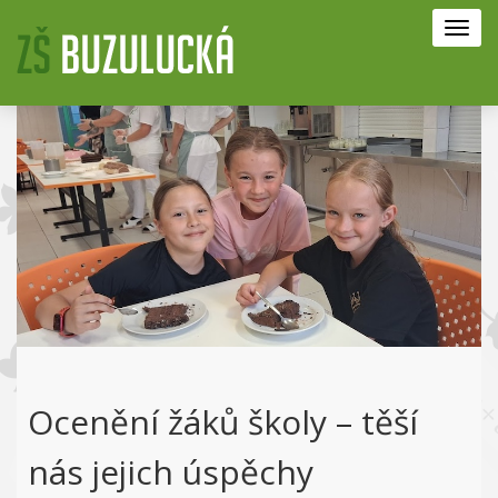
Toggl
navig
Ocenění žáků školy – těší
nás jejich úspěchy