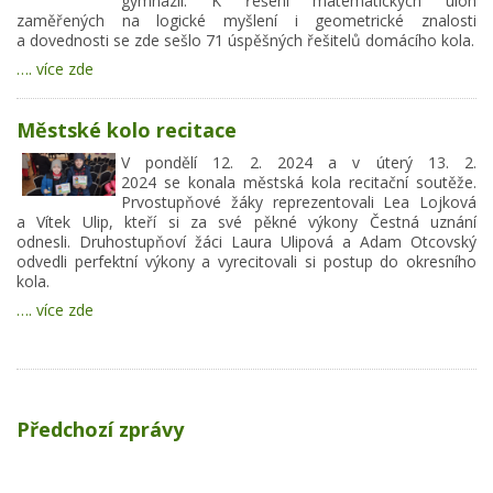
gymnázií. K řešení matematických úloh
zaměřených na logické myšlení i geometrické znalosti
a dovednosti se zde sešlo 71 úspěšných řešitelů domácího kola.
…. více zde
Městské kolo recitace
V pondělí 12. 2. 2024 a v úterý 13. 2.
2024 se konala městská kola recitační soutěže.
Prvostupňové žáky reprezentovali Lea Lojková
a Vítek Ulip, kteří si za své pěkné výkony Čestná uznání
odnesli. Druhostupňoví žáci Laura Ulipová a Adam Otcovský
odvedli perfektní výkony a vyrecitovali si postup do okresního
kola.
…. více zde
Předchozí zprávy