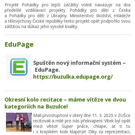
Projekt Pohádky pro lepší začátky volně navazuje na dva
předešlé vzdělávací projekty Pohádky pro děti z Česka
a Pohádky pro děti z Ukrajiny. Ministerstvo školství, mládeže
a tělovýchovy České republiky tento projekt opět podpořilo svou
záštitou na důkaz jeho vysoké kvality.
EduPage
Spuštěn nový informační systém –
EduPage.
https://buzulka.edupage.org/
Okresní kolo recitace – máme vítěze ve dvou
kategoriích na Buzulce!
Malí prvostupňoví v úterý dne 11. 3. 2025 v ZUŠce
recitovali a milé pro nás překvapení: Vítek byl opět
mezi vítězi! Super práce, chlape, ať ti to
i v krajském kole klap(n)e! Díky za reprezentaci,