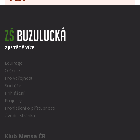
ZJISTĚTĚ VÍCE
EduPage
O škole
Pro veřejnost
Soutěže
Přihlášení
Projekty
Prohlášení o přístupnosti
Úvodní stránka
Klub Mensa ČR