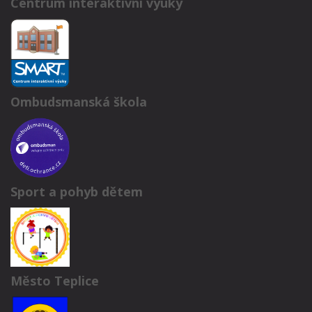
Centrum interaktivní výuky
Ombudsmanská škola
Sport a pohyb dětem
Město Teplice