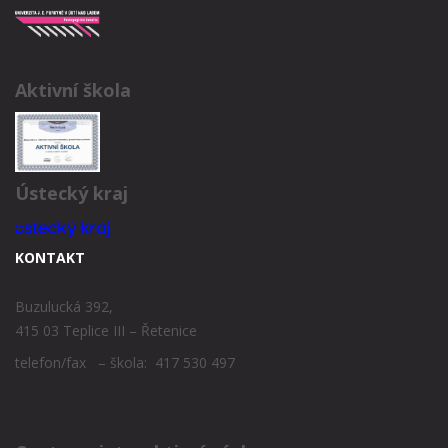
Aktivní škola
Ústecký kraj
KONTAKT
Buzulucká 392,
415 03 Teplice III – Řetenice
telefon/fax – škola: 417 530 497