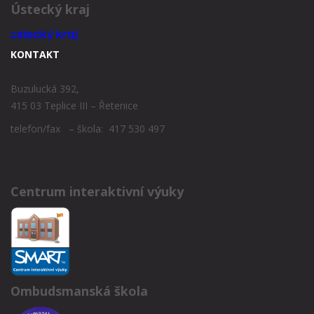
Ústecký kraj
KONTAKT
Buzulucká 392,
415 03 Teplice III – Řetenice
telefon/fax – škola: 417 530 497
Centrum interaktivní výuky
Ombudsmanská škola