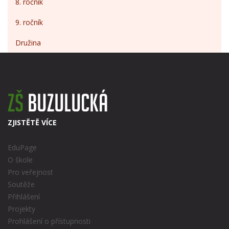
8. ročník
9. ročník
Družina
ZJISTĚTĚ VÍCE
EduPage
O škole
Pro veřejnost
Soutěže
Přihlášení
Projekty
Prohlášení o přístupnosti