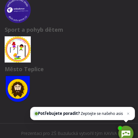
Sport a pohyb dětem
Město Teplice
Potřebujete poradit?
Zeptejte se našeho
asistenta
Chettyho
.
Prezentaci pro ZŠ Buzulucká vytvořil tým
KAVVA