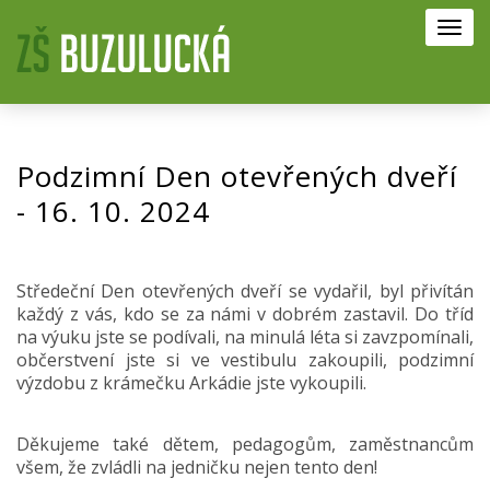
Toggl
navig
Podzimní Den otevřených dveří
- 16. 10. 2024
Středeční Den otevřených dveří se vydařil, byl přivítán
každý z vás, kdo se za námi v dobrém zastavil. Do tříd
na výuku jste se podívali, na minulá léta si zavzpomínali,
občerstvení jste si ve vestibulu zakoupili, podzimní
výzdobu z krámečku Arkádie jste vykoupili.
Děkujeme také dětem, pedagogům, zaměstnancům
všem, že zvládli na jedničku nejen tento den!