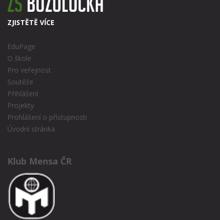
ZJISTĚTĚ VÍCE
EduPage
O škole
Pro veřejnost
Soutěže
Přihlášení
Projekty
Prohlášení o přístupnosti
Úvodní stránka
Klub Mensa ČR