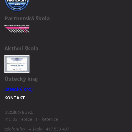
Partnerská škola
Aktivní škola
Ústecký kraj
KONTAKT
Buzulucká 392,
415 03 Teplice III – Řetenice
telefon/fax – škola: 417 530 497