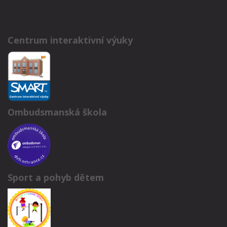
Centrum interaktivní výuky
Ombudsmanská škola
Sport a pohyb dětem