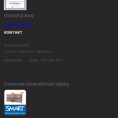
Ústecký kraj
KONTAKT
Buzulucká 392,
415 03 Teplice III – Řetenice
telefon/fax – škola: 417 530 497
Centrum interaktivní výuky