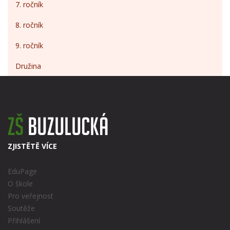
7. ročník
8. ročník
9. ročník
Družina
ZJISTĚTĚ VÍCE
EduPage
O škole
Pro veřejnost
Soutěže
Přihlášení