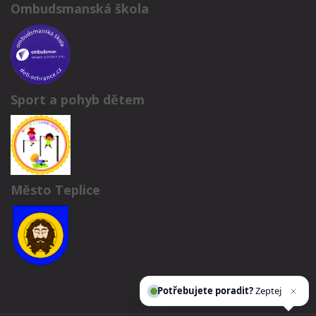
Ombudsmanská škola
Sport a pohyb dětem
Město Teplice
Potřebujete poradit?
Zeptejte se naš