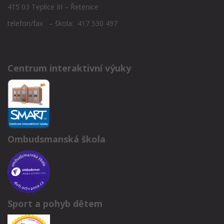
415 03 Teplice III – Řetenice
telefon/fax – škola: 417 530 497
Centrum interaktivní výuky
Ombudsmanská škola
Sport a pohyb dětem