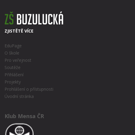
ZJISTĚTĚ VÍCE
EduPage
O škole
Pro veřejnost
Soutěže
Přihlášení
Projekty
Prohlášení o přístupnosti
Úvodní stránka
Klub Mensa ČR