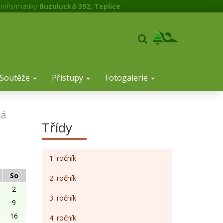
 informatiky
Buzulucká 392, Teplice
Soutěže
Přístupy
Fotogalerie
á
Třídy
1. ročník
So
2. ročník
2
3. ročník
9
16
4. ročník