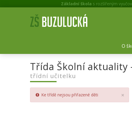
Základní škola
s rozšířeným vyučov
O šk
Třída Školní aktuality
třídní učitelku
Cl
×
Ke třídě nejsou přiřazené děti