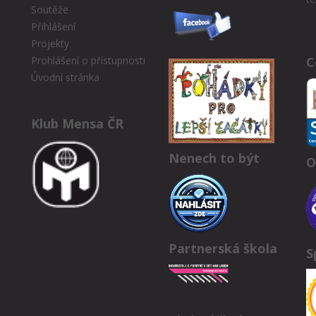
Soutěže
Přihlášení
Projekty
C
Prohlášení o přístupnosti
Úvodní stránka
Klub Mensa ČR
Nenech to být
O
Partnerská škola
S