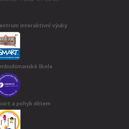
entrum interaktivní výuky
mbudsmanská škola
port a pohyb dětem