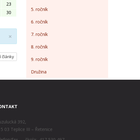
23
5. ročník
30
6. ročník
7. ročník
Close
×
8. ročník
í články
9. ročník
Družina
ONTAKT
zulucká 392,
5 03 Teplice III – Řetenice
lefon/fax – škola: 417 530 497