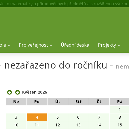
áním matematiky a přírodovědných předmětů a s rozšířenou výukou
ole
Pro veřejnost
Úřední deska
Projekty
 - nezařazeno do ročníku -
nem
ose
Květen 2026
Ne
Po
Út
Stř
Čt
Pá
1
3
4
5
6
7
8
10
11
12
13
14
15