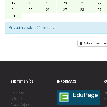
17
18
19
20
21
22
24
25
26
27
28
29
31
Zatím v kalendáři nic není.
Zobrazit archivn
ZJISTĚTĚ VÍCE
INFORMACE
K
EduPage
Bu
O škole
41
Pro veřejnost
te