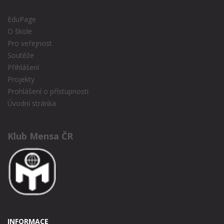
EduPage
O škole
Pro veřejnost
Soutěže
Přihlášení
Projekty
Prohlášení o přístupnosti
Úvodní stránka
Klub Mensa ČR
INFORMACE