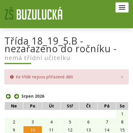
Toggl
navig
Třída 18_19_5.B -
nezařazeno do ročníku -
nemá třídní učitelku
Clo
×
Ke třídě nejsou přiřazené děti
Srpen 2026
Ne
Po
Út
Stř
Čt
Pá
So
1
2
3
4
5
6
7
8
9
10
11
12
13
14
15