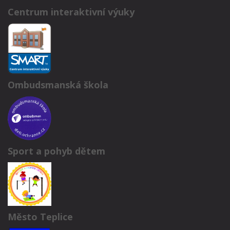
Centrum interaktivní výuky
Ombudsmanská škola
Sport a pohyb dětem
Město Teplice