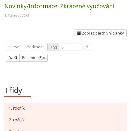
Novinky/Informace:
Zkrácené vyučování
8. listopadu 2018
Zobrazit archivní články
« První
Předchozí
1
Jdi
Další
Poslední (5) »
Třídy
1. ročník
2. ročník