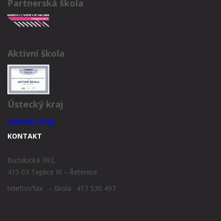
Partnerská škola
Aktivní škola
Ústecký kraj
KONTAKT
Buzulucká 392,
415 03 Teplice III – Řetenice
telefon/fax – škola: 417 530 497