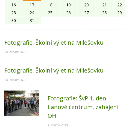
16
17
18
19
20
21
22
23
24
25
26
27
28
29
30
31
Fotografie:
Školní výlet na Milešovku
28. června 2019
Fotografie:
Školní výlet na Milešovku
28. června 2019
Fotografie:
ŠvP 1. den
Lanové centrum, zahájení
OH
4. června 2019