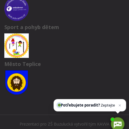
Sport a pohyb dětem
Město Teplice
Potřebujete poradit?
Zeptejte se našeho
asiste
Prezentaci pro ZŠ Buzulucká vytvořil tým
KAVVA