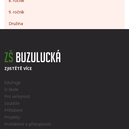
8. ročník
9. ročník
Družina
ZJISTĚTĚ VÍCE
EduPage
O škole
Pro veřejnost
Soutěže
Přihlášení
Projekty
Prohlášení o přístupnosti