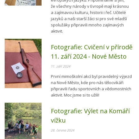
evropských jazyků. Připomínáme si jím,
že všechny národy v Evropě mají krásnou
a zajímavou kulturu, historii i řeč. Učitelé
jazyků a naši starší žáci si pro své mladší
spolužáky připravili mnoho zajímavých
aktivit.
Fotografie:
Cvičení v přírodě
11. září 2024 - Nové Město
11. září 2024
První mimoškolní akcí byl pravidelný výjezd
na Nové Město, kde pro nás tělocvikáři
připravili řadu sportovních a vědomostních
aktivit. Moc jsme si to užili!
Fotografie:
Výlet na Komáří
vížku
28. června 2024