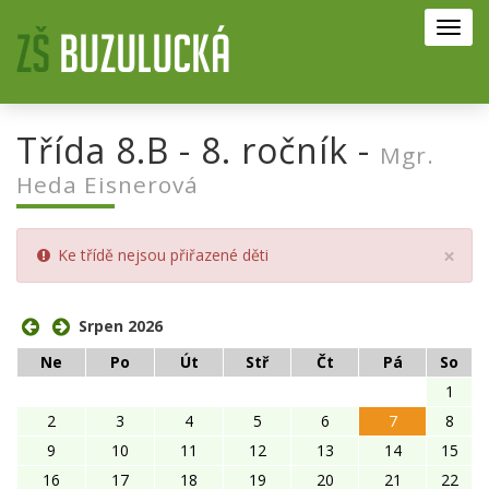
Toggl
navig
Třída 8.B - 8. ročník -
Mgr.
Heda Eisnerová
Clo
×
Ke třídě nejsou přiřazené děti
Srpen 2026
Ne
Po
Út
Stř
Čt
Pá
So
1
2
3
4
5
6
7
8
9
10
11
12
13
14
15
16
17
18
19
20
21
22