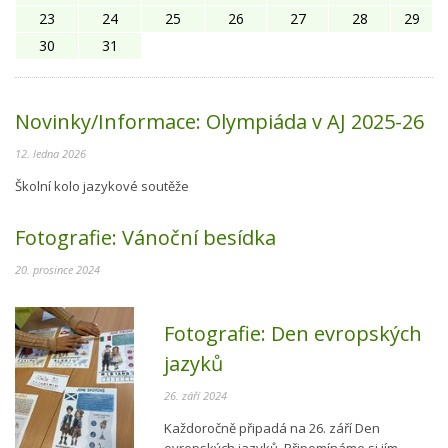
23
24
25
26
27
28
29
30
31
Novinky/Informace:
Olympiáda v AJ 2025-26
12. ledna 2026
Školní kolo jazykové soutěže
Fotografie:
Vánoční besídka
20. prosince 2024
Fotografie:
Den evropských
jazyků
26. září 2024
Každoročně připadá na 26. září Den