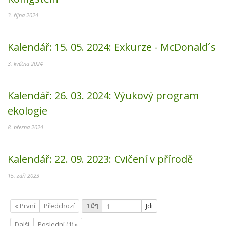
3. října 2024
Kalendář:
15. 05. 2024:
Exkurze - McDonald´s
3. května 2024
Kalendář:
26. 03. 2024:
Výukový program
ekologie
8. března 2024
Kalendář:
22. 09. 2023:
Cvičení v přírodě
15. září 2023
« První
Předchozí
1
Jdi
Další
Poslední (1) »