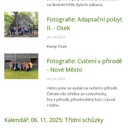
na školním hřišti. Byla to zábava.
Fotografie:
Adaptační pobyt
II. - Osek
24. září 2023
Kemp Osek
Fotografie:
Cvičení v přírodě
- Nové Město
24. září 2023
I letos jsme se vydali na cvičení v přírodě.
Čekala nás střelba ze vzduchovky,
hry v přírodě, přírodovědný kvíz i závod
v běhu.
Kalendář:
06. 11. 2025:
Třídní schůzky