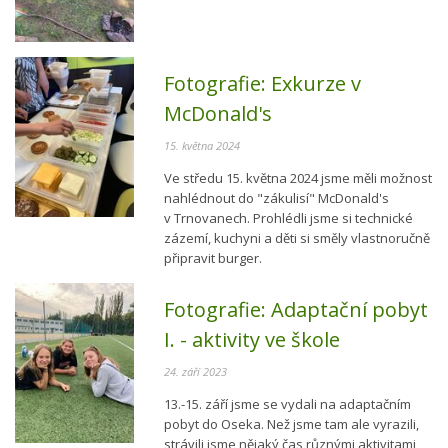
Fotografie:
Exkurze v
McDonald's
15. května 2024
Ve středu 15. května 2024 jsme měli možnost
nahlédnout do "zákulisí" McDonald's
v Trnovanech. Prohlédli jsme si technické
zázemí, kuchyni a děti si směly vlastnoručně
připravit burger.
Fotografie:
Adaptační pobyt
I. - aktivity ve škole
24. září 2023
13.-15. září jsme se vydali na adaptačním
pobyt do Oseka. Než jsme tam ale vyrazili,
strávili jsme nějaký čas různými aktivitami