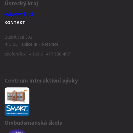
Ústecký kraj
KONTAKT
Buzulucká 392,
415 03 Teplice III – Řetenice
telefon/fax – škola: 417 530 497
Centrum interaktivní výuky
Ombudsmanská škola