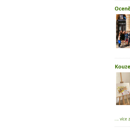
Oceně
Kouze
…. více 