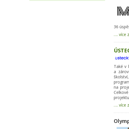
36 úspě
…. více 
ÚSTEC
Také v 
a zárov
škols
program
na proj
Celkové
projektu
…. více 
Olymp