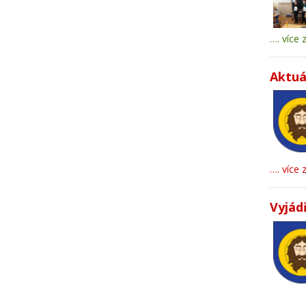
…. více 
Aktuá
…. více 
Vyjád