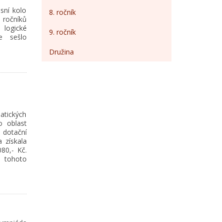
sní kolo
8. ročník
 ročníků
 logické
9. ročník
e sešlo
Družina
atických
o oblast
otační
 získala
80,- Kč.
% tohoto