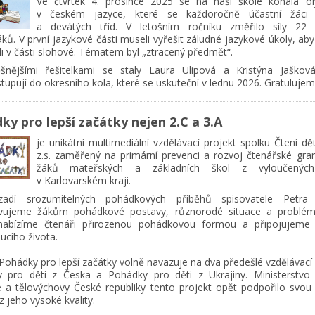
Ve čtvrtek 4. prosince 2025 se na naší škole konala o
v českém jazyce, které se každoročně účastní žáci
a devátých tříd. V letošním ročníku změřilo síly 22
ků. V první jazykové části museli vyřešit záludné jazykové úkoly, ab
li v části slohové. Tématem byl „ztracený předmět“.
šnějšími řešitelkami se staly Laura Ulipová a Kristýna Jaškov
upují do okresního kola, které se uskuteční v lednu 2026. Gratulujem
ky pro lepší začátky nejen 2.C a 3.A
je unikátní multimediální vzdělávací projekt spolku Čtení dě
z.s. zaměřený na primární prevenci a rozvoj čtenářské gra
žáků mateřských a základních škol z vyloučených 
v Karlovarském kraji.
adí srozumitelných pohádkových příběhů spisovatele Petra 
vujeme žákům pohádkové postavy, různorodé situace a problémy
nabízíme čtenáři přirozenou pohádkovou formou a připojujeme
ucího života.
Pohádky pro lepší začátky volně navazuje na dva předešlé vzdělávací
 pro děti z Česka a Pohádky pro děti z Ukrajiny. Ministerstvo š
 a tělovýchovy České republiky tento projekt opět podpořilo svou 
 jeho vysoké kvality.