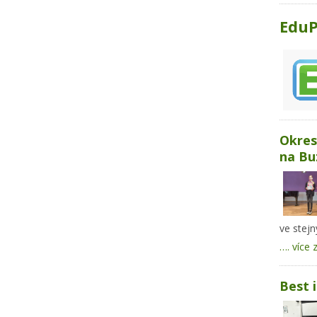
Edu
Okres
na Bu
ve stejn
…. více 
Best i