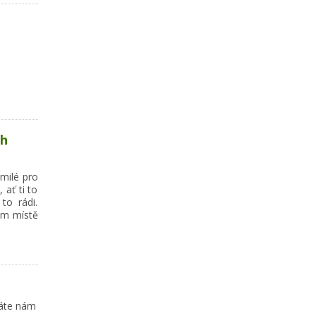
ch
 milé pro
 ať ti to
to rádi.
ém místě
láte nám