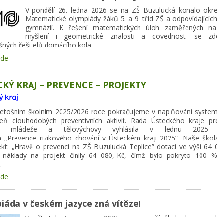
V pondělí 26. ledna 2026 se na ZŠ Buzulucká konalo okre
Matematické olympiády žáků 5. a 9. tříd ZŠ a odpovídajících
gymnázií. K řešení matematických úloh zaměřených na
myšlení i geometrické znalosti a dovednosti se zd
šných řešitelů domácího kola.
zde
KÝ KRAJ – PREVENCE – PROJEKTY
letošním školním 2025/2026 roce pokračujeme v naplňování system
eň dlouhodobých preventivních aktivit. Rada Ústeckého kraje pr
tví, mládeže a tělovýchovy vyhlásila v lednu 2025 d
 „Prevence rizikového chování v Ústeckém kraji 2025”. Naše škola
ekt: „Hravě o prevenci na ZŠ Buzulucká Teplice” dotaci ve výši 64 0
 náklady na projekt činily 64 080,-Kč, čímž bylo pokryto 100 
.
zde
iáda v českém jazyce zná vítěze!