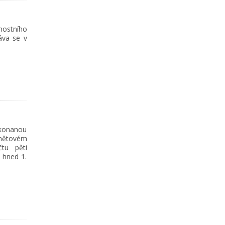
nostního
láva se v
 konanou
mětovém
tu pěti
a hned 1.