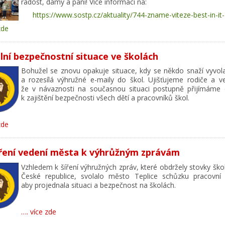
radost, dámy a páni! Více informací na:
https://www.sostp.cz/aktuality/744-zname-viteze-best-in-it
zde
lní bezpečnostní situace ve školách
Bohužel se znovu opakuje situace, kdy se někdo snaží vyvola
a rozesílá výhružné e-maily do škol. Ujišťujeme rodiče a ve
že v návaznosti na současnou situaci postupně přijímáme 
k zajištění bezpečnosti všech dětí a pracovníků škol.
zde
ření vedení města k výhrůžným zprávám
Vzhledem k šíření výhružných zpráv, které obdržely stovky ško
České republice, svolalo město Teplice schůzku pracovní 
aby projednala situaci a bezpečnost na školách.
…. více zde