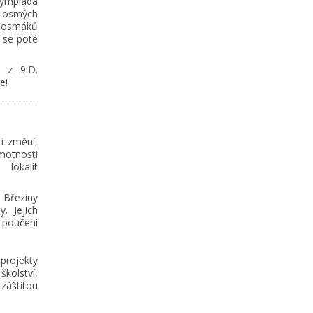
lympiáda
 osmých
 osmáků
y se poté
á z 9.D.
e!
ti změní,
motnosti
lokalit
Březiny
. Jejich
 poučení
 projekty
kolství,
záštitou