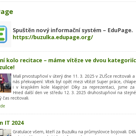
Page
Spuštěn nový informační systém – EduPage.
https://buzulka.edupage.org/
ní kolo recitace – máme vítěze ve dvou kategorií
zulce!
Malí prvostupňoví v úterý dne 11. 3. 2025 v ZUŠce recitovali a
nás překvapení: Vítek byl opět mezi vítězi! Super práce, chlape,
i v krajském kole klap(n)e! Díky za reprezentaci, jsme za 
Hned další den ve středu 12. 3. 2025 druhostupňoví na stejn
ý čas recitovali.
zde
n IT 2024
Gratulace všem, kteří za Buzulku na průmyslovce bojovali. Dě