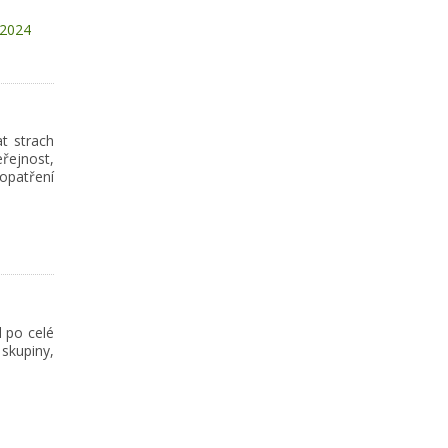
-2024
t strach
řejnost,
opatření
l po celé
skupiny,