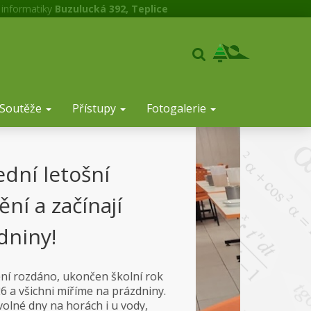
 informatiky
Buzulucká 392, Teplice
Soutěže
Přístupy
Fotogalerie
Ocenění žáků školy –
těší nás jejich úspěchy
Rádi a s hrdostí oceňujeme čas, energii, píli,
snahu, vědomosti, znalosti a odhodlání. V
pátek 19. 6. 2026 jsme reprezentanty pozvali
do školní jídelny na sladké pohoštění.