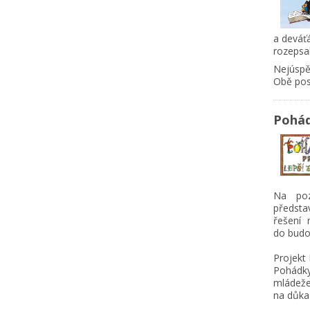
a deváťá
rozepsa
Nejúspě
Obě post
Pohád
Na poz
předsta
řešení 
do budo
Projekt 
Pohádky
mládeže
na důkaz