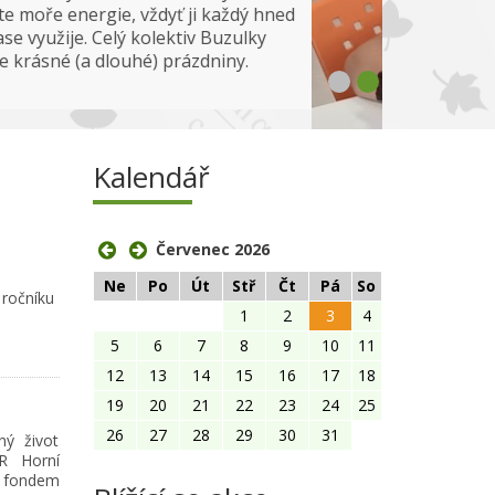
zobrazit více
Kalendář
Červenec 2026
Ne
Po
Út
Stř
Čt
Pá
So
 ročníku
1
2
3
4
5
6
7
8
9
10
11
12
13
14
15
16
17
18
19
20
21
22
23
24
25
26
27
28
29
30
31
ný život
R Horní
m fondem