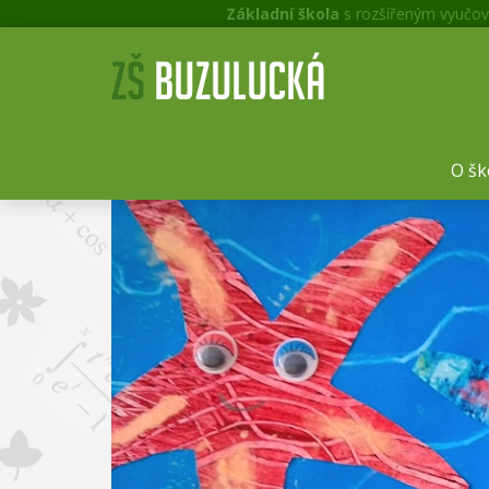
Základní škola
s rozšířeným vyučov
O šk