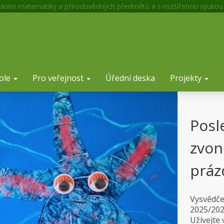
áním matematiky a přírodovědných předmětů a s rozšířenou výukou
ole
Pro veřejnost
Úřední deska
Projekty