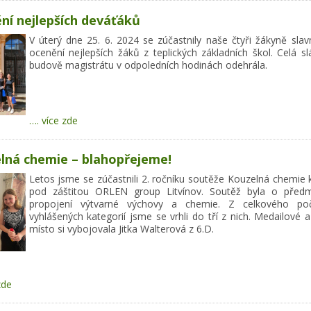
ní nejlepších deváťáků
V úterý dne 25. 6. 2024 se zúčastnily naše čtyři žákyně slav
ocenění nejlepších žáků z teplických základních škol. Celá s
budově magistrátu v odpoledních hodinách odehrála.
…. více zde
lná chemie – blahopřejeme!
Letos jsme se zúčastnili 2. ročníku soutěže Kouzelná chemie
pod záštitou ORLEN group Litvínov. Soutěž byla o před
propojení výtvarné výchovy a chemie. Z celkového poč
vyhlášených kategorií jsme se vrhli do tří z nich. Medailové 
místo si vybojovala Jitka Walterová z 6.D.
zde