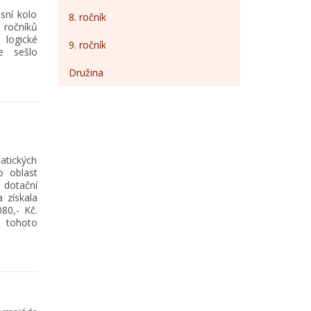
sní kolo
8. ročník
 ročníků
 logické
9. ročník
e sešlo
Družina
atických
o oblast
otační
 získala
80,- Kč.
% tohoto