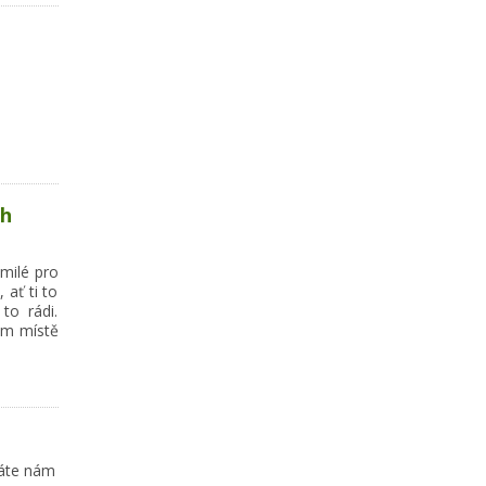
ch
 milé pro
 ať ti to
to rádi.
ém místě
láte nám