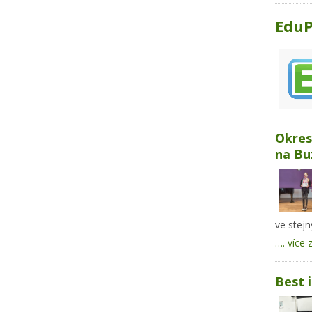
Edu
Okres
na Bu
ve stejn
…. více 
Best i