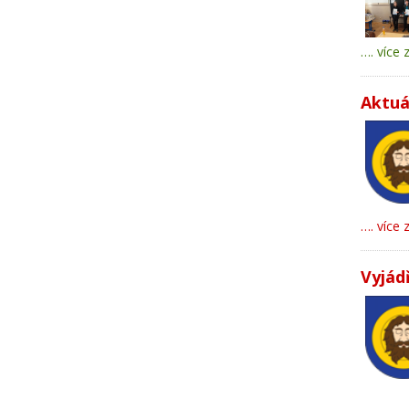
…. více 
Aktuá
…. více 
Vyjád