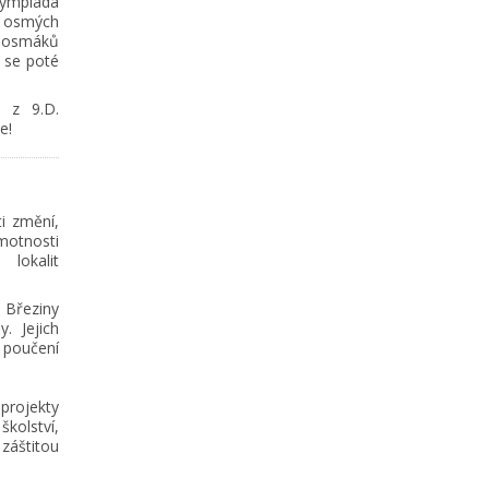
lympiáda
 osmých
 osmáků
y se poté
á z 9.D.
e!
ti změní,
motnosti
lokalit
Březiny
. Jejich
 poučení
 projekty
kolství,
záštitou