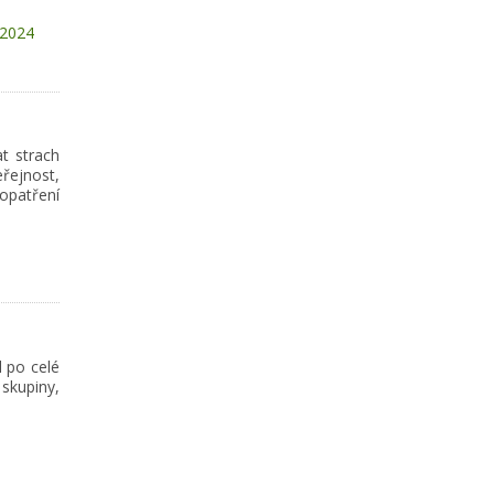
-2024
t strach
řejnost,
opatření
l po celé
skupiny,