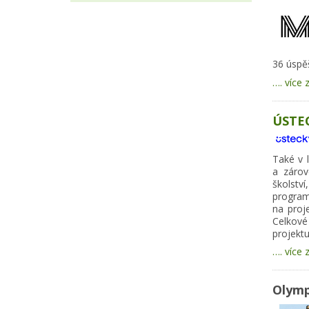
36 úspě
…. více 
ÚSTEC
Také v 
a zárov
škols
program
na proj
Celkové
projektu
…. více 
Olymp