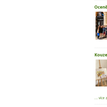
Oceně
Kouze
…. více 