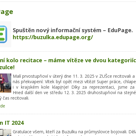
Page
Spuštěn nový informační systém – EduPage.
https://buzulka.edupage.org/
ní kolo recitace – máme vítěze ve dvou kategorií
zulce!
Malí prvostupňoví v úterý dne 11. 3. 2025 v ZUŠce recitovali a
nás překvapení: Vítek byl opět mezi vítězi! Super práce, chlape,
i v krajském kole klap(n)e! Díky za reprezentaci, jsme za 
Hned další den ve středu 12. 3. 2025 druhostupňoví na stejn
ý čas recitovali.
zde
n IT 2024
Gratulace všem, kteří za Buzulku na průmyslovce bojovali. Dě