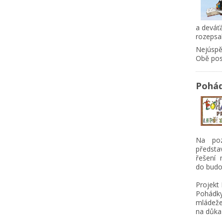
a deváťá
rozepsa
Nejúspě
Obě post
Pohád
Na poz
předsta
řešení 
do budo
Projekt 
Pohádky
mládeže
na důkaz