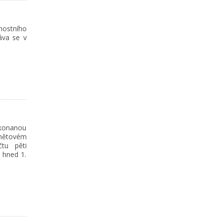
nostního
láva se v
 konanou
mětovém
tu pěti
a hned 1.