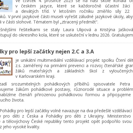
Ve čtvrtek 4. prosince 2025 se na naší škole konala o
v českém jazyce, které se každoročně účastní žáci
a devátých tříd. V letošním ročníku změřilo síly 22
ků. V první jazykové části museli vyřešit záludné jazykové úkoly, ab
li v části slohové. Tématem byl „ztracený předmět“.
šnějšími řešitelkami se staly Laura Ulipová a Kristýna Jaškov
upují do okresního kola, které se uskuteční v lednu 2026. Gratulujem
ky pro lepší začátky nejen 2.C a 3.A
je unikátní multimediální vzdělávací projekt spolku Čtení dě
z.s. zaměřený na primární prevenci a rozvoj čtenářské gra
žáků mateřských a základních škol z vyloučených 
v Karlovarském kraji.
adí srozumitelných pohádkových příběhů spisovatele Petra 
vujeme žákům pohádkové postavy, různorodé situace a problémy
nabízíme čtenáři přirozenou pohádkovou formou a připojujeme
ucího života.
Pohádky pro lepší začátky volně navazuje na dva předešlé vzdělávací
 pro děti z Česka a Pohádky pro děti z Ukrajiny. Ministerstvo š
 a tělovýchovy České republiky tento projekt opět podpořilo svou 
 jeho vysoké kvality.