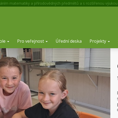
áním matematiky a přírodovědných předmětů a s rozšířenou výukou
ole
Pro veřejnost
Úřední deska
Projekty