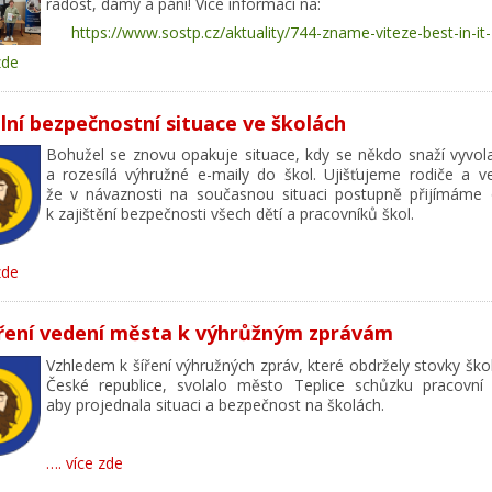
radost, dámy a páni! Více informací na:
https://www.sostp.cz/aktuality/744-zname-viteze-best-in-it
zde
lní bezpečnostní situace ve školách
Bohužel se znovu opakuje situace, kdy se někdo snaží vyvola
a rozesílá výhružné e-maily do škol. Ujišťujeme rodiče a ve
že v návaznosti na současnou situaci postupně přijímáme 
k zajištění bezpečnosti všech dětí a pracovníků škol.
zde
ření vedení města k výhrůžným zprávám
Vzhledem k šíření výhružných zpráv, které obdržely stovky ško
České republice, svolalo město Teplice schůzku pracovní 
aby projednala situaci a bezpečnost na školách.
…. více zde