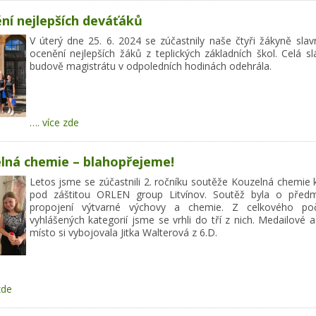
ní nejlepších deváťáků
V úterý dne 25. 6. 2024 se zúčastnily naše čtyři žákyně slav
ocenění nejlepších žáků z teplických základních škol. Celá s
budově magistrátu v odpoledních hodinách odehrála.
…. více zde
lná chemie – blahopřejeme!
Letos jsme se zúčastnili 2. ročníku soutěže Kouzelná chemie
pod záštitou ORLEN group Litvínov. Soutěž byla o před
propojení výtvarné výchovy a chemie. Z celkového poč
vyhlášených kategorií jsme se vrhli do tří z nich. Medailové 
místo si vybojovala Jitka Walterová z 6.D.
zde