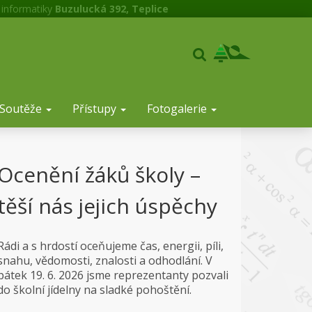
 informatiky
Buzulucká 392, Teplice
Soutěže
Přístupy
Fotogalerie
Ocenění žáků školy –
těší nás jejich úspěchy
Rádi a s hrdostí oceňujeme čas, energii, píli,
snahu, vědomosti, znalosti a odhodlání. V
pátek 19. 6. 2026 jsme reprezentanty pozvali
do školní jídelny na sladké pohoštění.