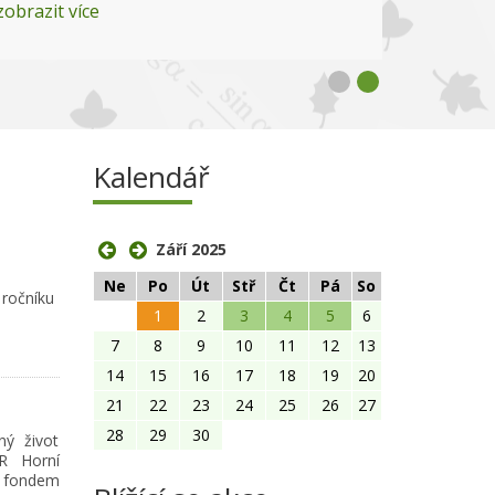
zobrazit více
Kalendář
Září 2025
Ne
Po
Út
Stř
Čt
Pá
So
 ročníku
1
2
3
4
5
6
7
8
9
10
11
12
13
14
15
16
17
18
19
20
21
22
23
24
25
26
27
28
29
30
ný život
R Horní
m fondem