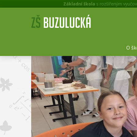
Základní škola
s rozšířeným vyučov
O šk