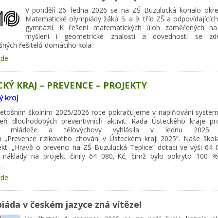
V pondělí 26. ledna 2026 se na ZŠ Buzulucká konalo okre
Matematické olympiády žáků 5. a 9. tříd ZŠ a odpovídajících
gymnázií. K řešení matematických úloh zaměřených na
myšlení i geometrické znalosti a dovednosti se zd
šných řešitelů domácího kola.
zde
KÝ KRAJ – PREVENCE – PROJEKTY
letošním školním 2025/2026 roce pokračujeme v naplňování system
eň dlouhodobých preventivních aktivit. Rada Ústeckého kraje pr
tví, mládeže a tělovýchovy vyhlásila v lednu 2025 d
 „Prevence rizikového chování v Ústeckém kraji 2025”. Naše škola
ekt: „Hravě o prevenci na ZŠ Buzulucká Teplice” dotaci ve výši 64 0
 náklady na projekt činily 64 080,-Kč, čímž bylo pokryto 100 
.
zde
iáda v českém jazyce zná vítěze!