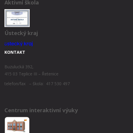
Aktivní škola
Ústecký kraj
KONTAKT
Buzulucká 392,
415 03 Teplice III – Řetenice
telefon/fax – škola: 417 530 497
Centrum interaktivní výuky