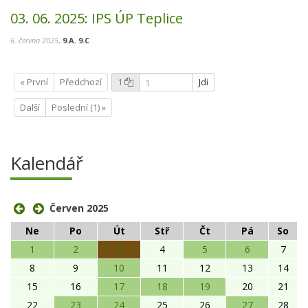
03. 06. 2025:
IPS ÚP Teplice
6. června 2025
,
9.A
,
9.C
« První
Předchozí
1
Jdi
Další
Poslední (1) »
Kalendář
Červen 2025
Ne
Po
Út
Stř
Čt
Pá
So
1
2
3
4
5
6
7
8
9
10
11
12
13
14
15
16
17
18
19
20
21
22
23
24
25
26
27
28